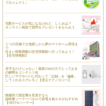
プロジェクト』
に成長する時でもある夏休み。楽しく…
はじめての料理のお手伝いは、野菜をもみもみしよう！
野菜ソムリエの香月 りさです。いつも読んでくださり、あり
がとうございます。 これま…
宅配サービスが気になるけれど、しくみは？
オンライン相談で質問＆プレゼントをもらおう
夏においしくて、大変身する野菜
前回の記事で、夏野菜の花を紹介しました。ナス科、ウリ科で
花の形が違ったり、花の時は形が似て…
１つの店舗で土地探しから夢のマイホーム実現ま
で
実になる前に、花が咲く。～夏野菜の花観察
住まい情報満載の住宅情報館へ行ってみよう！
夏野菜が眩しい太陽の日差しを浴び、ぐんぐん成長していま
【住宅情報館】
す。キュウリやニガウリなどのツルを伸…
野菜の部位によって、食べ方・調理法を変えてみよう
見守るだけじゃない！最新のAIの力でとっておき
お子さんの離乳食は、どのように作って食べさせていました
の瞬間をコンテンツ化
か？初めての離乳食作りとなると、まず…
忙しいママやパパに代わって「記録」&「編集」
してくれるスグレモノ【雲云テクノロジー】
野菜のおやつ～根菜で野菜チップスをつくろう！
木々の緑が、目にまぶしい季節になりましたね。ＧＷにベラン
ダに植えたキュウリや、ミニトマト、…
物価高で固定費を見直すなら
超軽量ソーラーパネルで節電＆創エネがおすすめ
【HESTAソーラー】
どんな香りがするのかな？野菜の香りを意識してみよう。