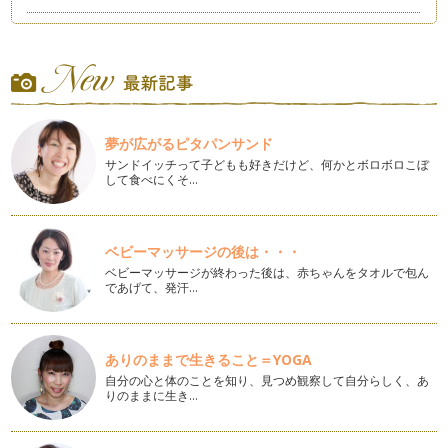
身体においしい野菜ダシ～ベジブロスを楽しもう
こんにちは。野菜ソムリエの香月です。いつも読んでくださり
ありがとうございます。 &…
真っ赤に熟すと甘くなる！完熟赤ピーマン
こんにちは。野菜ソムリエの香月です。いつも読んでくださり
夢が広がるピタパンサンド
ありがとうございます。 &…
サンドイッチって子どもも好きだけど、何かとボロボロこぼ
して食べにくそ…
畑で育つ海藻！？ビタミン・ミネラルたっぷりの新顔野菜
こんにちは。野菜ソムリエの香月です。いつも読んでくださり
ありがとうございます。 &…
ベビーマッサージの後は・・・
捨てないで！ニンジンの葉のおいしい活用法
ベビーマッサージが終わった後は、赤ちゃんをタオルで包ん
さて、これは何の葉でしょうか？ もこもこでふわっと…
であげて、発汗…
自分で育てれば好きになるかな？苦手野菜を育ててみよう！
新緑の美しい季節になりましたね。色々な花が色鮮やかに咲い
て、鳥たちのハミングもあ…
ありのままで生きること＝YOGA
自分の心と体のことを知り、見つめ観察して自分らしく、あ
りのままに生き…
トマトぎらい！ ゼリー部分のグニャが苦手なら。
季節が変わると、お店の野菜売り場も品揃えが変わってきま
す。 一年を通し、中でも品数…