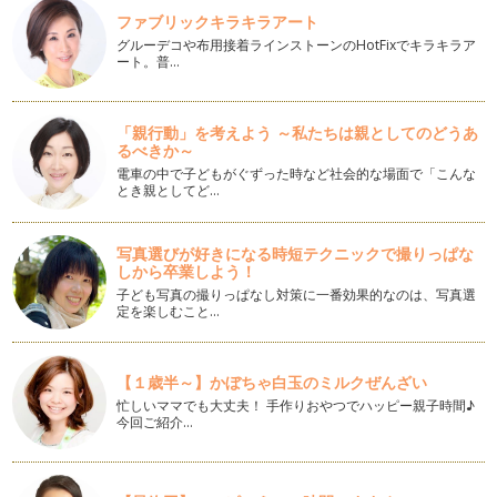
ファブリックキラキラアート
色を食す。赤だけじゃない！いろ・色いっぱいのカラフル・ミ
グルーデコや布用接着ラインストーンのHotFixでキラキラア
ニトマト
ート。普…
桜のつぼみも少しずつ大きくなってきて、春の訪れを感じるよ
うになってきました。４月からの新生…
「親行動」を考えよう ～私たちは親としてのどうあ
この野菜知ってる？見た目も食感もユニークな、新顔野菜を楽
るべきか～
しもう。
電車の中で子どもがぐずった時など社会的な場面で「こんな
こんにちは。野菜ソムリエの香月りさです。 前回までで1年
とき親としてど…
間２…
味噌汁、スープの汁物で、野菜の栄養素をまるごといただきま
写真選びが好きになる時短テクニックで撮りっぱな
す！
しから卒業しよう！
吐く息も白く、布団の温もりからなかなか抜け出せない季節で
子ども写真の撮りっぱなし対策に一番効果的なのは、写真選
す。寒さでギューッと小さく丸くなっ…
定を楽しむこと…
風邪菌をやっつけよう！！冬ダイコンの強い力
野菜ぎらいを克服する手段の一つとして、自分で野菜を育てて
【１歳半～】かぼちゃ白玉のミルクぜんざい
みたり、収穫してみたりと、畑やプラ…
忙しいママでも大丈夫！ 手作りおやつでハッピー親子時間♪
今回ご紹介…
キュウリで作ろう！食べるクリスマスツリー
風が冷たく吐く息も白くなる、寒い冬の季節がやってきまし
た。 シチューや鍋料理など、…