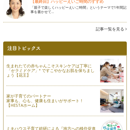
【最終回】ハッピーえいご時間のすすめ
白菜の切り方変えて、味わいいろいろ。
「親子で楽しくハッピーえいご時間」というテーマで1年間記
オレンジ色のハロウィンが過ぎ、街にはクリスマスのイルミネ
事を書かせて…
ーションがキラキラ輝き出…
食べるだけじゃない！サツマイモの楽しみ方～蔓でリース作り
記事一覧を見る
今年の春、日本一美しい村・群馬県昭和村にあるミキハウスフ
ァームの菜園オーナーになりました。…
ひと手間かけて。もっと！もっと美味しくなる秋野菜！！
朝晩だけじゃなく、日中に吹く風にも季節の移ろいを感じるよ
うになりましたね！晴れていても、肌…
生まれたての赤ちゃんこそスキンケアは丁寧に
※
「セラミドケア」
ですこやかなお肌を保ちまし
冷蔵庫に入れる野菜と、入れない野菜
ょう【花王】
お店の野菜売り場のディスプレイは、ハロウィンをイメージし
たオレンジ色が目を引くよ…
「食べることは、つながること。つなげること。」絵本から学
家が子育てのパートナー
ぶ食べること。
家事も、心も、健康も住まいがサポート！
【HESTAホーム】
9月に入り、日に日に夏から秋へと季節が移り変わってきまし
た。 気温や景色の変化だけ…
食べ物の大切さを知る、野菜のストーリー
長いようで、あっという間の夏が過ぎて行きました。心身とも
ミキハウス子育て総研による『地方への移住促進