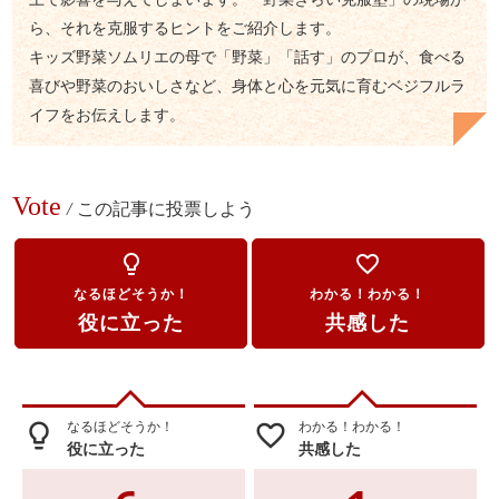
ら、それを克服するヒントをご紹介します。
キッズ野菜ソムリエの母で「野菜」「話す」のプロが、食べる
喜びや野菜のおいしさなど、身体と心を元気に育むベジフルラ
イフをお伝えします。
Vote
/
この記事に投票しよう
lightbulb_outline
favorite_border
なるほどそうか！
わかる！わかる！
役に立った
共感した
なるほどそうか！
わかる！わかる！
lightbulb_outline
favorite_border
役に立った
共感した