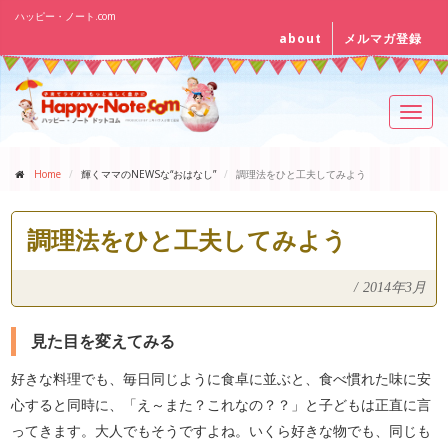
ハッピー・ノート.com
about
メルマガ登録
Toggl
navig
Home
輝くママのNEWSな“おはなし”
調理法をひと工夫してみよう
調理法をひと工夫してみよう
/
2014年3月
見た目を変えてみる
好きな料理でも、毎日同じように食卓に並ぶと、食べ慣れた味に安
心すると同時に、「え～また？これなの？？」と子どもは正直に言
ってきます。大人でもそうですよね。いくら好きな物でも、同じも