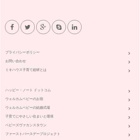
野菜ぎらい克服のためのレシピ作成
苦手な野菜がなくなり、どんな野菜でも食べてもらえるよう
に。 …
もっと食べ比べを楽しもう
前回の記事で、野菜果物の食べ比べの楽しさをお伝えしまし
た。自分の味覚に、正解、不正解はなく…
野菜や果物を食べ比べてみよう
プライバシーポリシー
野菜ぎらいを克服する前に、まず、そもそも野菜のどんなとこ
ろが苦手なのか？そしてどんなところ…
お問い合わせ
ミキハウス子育て総研とは
△ ☓ が〇になる。野菜ぎらい克服塾の発足
毎日の生活で欠かすことが出来ないのが「食事」。 食べるこ
とで力が湧いて、食べ物の栄養が自分…
ハッピー・ノート ドットコム
ウェルカムベビーのお宿
ウェルカムベビーの結婚式場
子育てにやさしい住まいと環境
ベビーズヴァカンスタウン
ファーストバースデープロジェクト