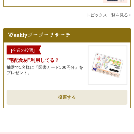
「日本でもっとも美しい村 やさい王国 昭和村」にて野菜
作りを楽しむ、ハッピー・…
トピックス一覧を見る
新ニンジンの甘みと風味～ニンジンごはんでお花のラップ包み
通年出回るニンジンも、春の時期は「新ニンジン」として店頭
に並ぶことがあります。お店のＰＯＰ…
野菜で季節を楽しもう～野菜の旬を知るヒント
満開の桜が街中をピンク色に染め、菜の花やチューリップなど
[今週の投票]
色とりどりの花が咲き誇る季節。暖か…
"宅配食材"利用してる？
野菜を家庭で育てる目的～生きていることを知ること
抽選で5名様に『図書カード500円分』を
前回、家庭での野菜育てのすすめをご紹介しました。 お庭が
プレゼント。
なくても、ベランダなどを利…
小さなタネが野菜になるまで
野菜ソムリエの野菜ぎらい克服塾では、野菜の成長を学ぶコン
投票する
テンツがあり、お家でも野菜を育て、…
調理法をひと工夫してみよう
好きな料理でも、毎日同じように食卓に並ぶと、食べ慣れた味
に安心すると同時に、「え～また？こ…