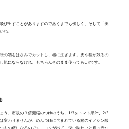
飛び出すことがありますのであくまでも優しく、そして「美
いね。
袋の端をはさみでカットし、器に注ぎます。皮や種が残るの
し気にならなけれ、もちろんそのまま使ってもOKです。
ゆ
う。市販の３倍濃縮のつゆのうち、1/3をトマト果汁、2/3
は変わりませんが、めんつゆに含まれている鰹のイノシン酸
つもの倍になるのです。コクが出て、深い味わいと真っ赤な