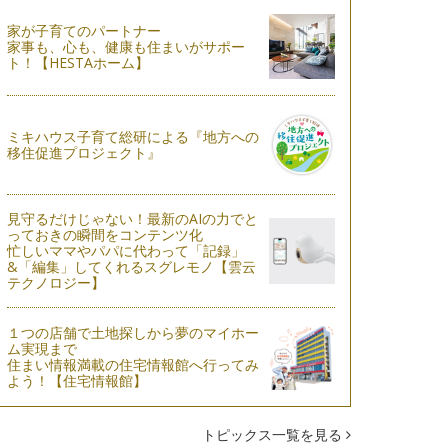
家が子育てのパートナー
家事も、心も、健康も住まいがサポー
ト！【HESTAホーム】
ミキハウス子育て総研による『地方への
移住促進プロジェクト』
見守るだけじゃない！最新のAIの力でと
っておきの瞬間をコンテンツ化
忙しいママやパパに代わって「記録」
&「編集」してくれるスグレモノ【雲云
テクノロジー】
１つの店舗で土地探しから夢のマイホー
ム実現まで
住まい情報満載の住宅情報館へ行ってみ
よう！【住宅情報館】
トピックス一覧を見る