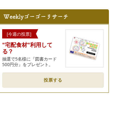
[今週の投票]
"宅配食材"利用して
る？
抽選で5名様に『図書カード
500円分』をプレゼント。
投票する