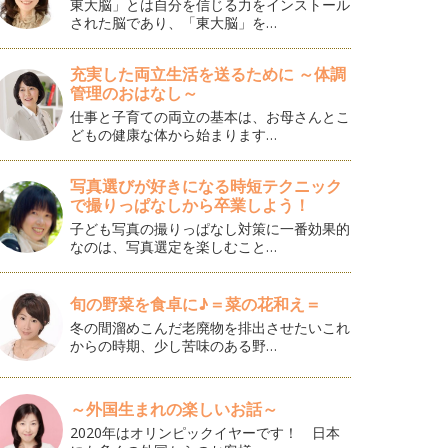
東大脳」とは自分を信じる力をインストール
された脳であり、「東大脳」を…
充実した両立生活を送るために ～体調
管理のおはなし～
仕事と子育ての両立の基本は、お母さんとこ
どもの健康な体から始まります…
写真選びが好きになる時短テクニック
で撮りっぱなしから卒業しよう！
子ども写真の撮りっぱなし対策に一番効果的
なのは、写真選定を楽しむこと…
旬の野菜を食卓に♪＝菜の花和え＝
冬の間溜めこんだ老廃物を排出させたいこれ
からの時期、少し苦味のある野…
～外国生まれの楽しいお話～
2020年はオリンピックイヤーです！ 日本