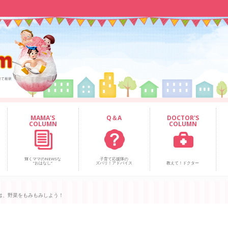
MAMA'S
Q＆A
DOCTOR'S
COLUMN
COLUMN
輝くママのNEWSな
子育て応援隊の
“おはなし”
ズバリ！アドバイス
教えて！ドクター
は、野菜をもみもみしよう！