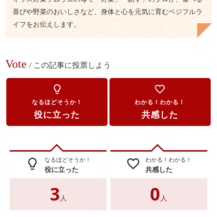
喜びや野菜のおいしさなど、身体と心を元気に育むベジフルラ
イフをお伝えします。
Vote
/
この記事に投票しよう
lightbulb_outline
favorite_border
なるほどそうか！
わかる！わかる！
役に立った
共感した
なるほどそうか！
わかる！わかる！
lightbulb_outline
favorite_border
役に立った
共感した
3
0
人
人