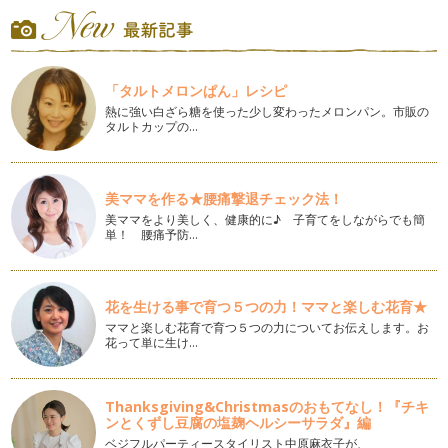
ありがとうございます。 &…
真っ赤に熟すと甘くなる！完熟赤ピーマン
こんにちは。野菜ソムリエの香月です。いつも読んでくださり
「タルトメロンぱん」レシピ
ありがとうございます。 &…
熱に強い白ざら糖を使った少し変わったメロンパン。市販の
タルトカップの…
畑で育つ海藻！？ビタミン・ミネラルたっぷりの新顔野菜
こんにちは。野菜ソムリエの香月です。いつも読んでくださり
ありがとうございます。 &…
美ママを作る★腰痛撃退チェック法！
捨てないで！ニンジンの葉のおいしい活用法
美ママをより美しく、健康的に♪ 子育てをしながらでも簡
さて、これは何の葉でしょうか？ もこもこでふわっと…
単！ 腰痛予防…
自分で育てれば好きになるかな？苦手野菜を育ててみよう！
新緑の美しい季節になりましたね。色々な花が色鮮やかに咲い
て、鳥たちのハミングもあ…
花を生ける事で育つ５つの力！ママと楽しむ花育★
ママと楽しむ花育で育つ５つの力についてお伝えします。お
花って単に生け…
トマトぎらい！ ゼリー部分のグニャが苦手なら。
季節が変わると、お店の野菜売り場も品揃えが変わってきま
す。 一年を通し、中でも品数…
Thanksgiving&Christmasのおもてなし！『チキ
ンとくずし豆腐の塩麹ヘルシーサラダ』編
色を食す。赤だけじゃない！いろ・色いっぱいのカラフル・ミ
ニトマト
ベジフルパーティースタイリスト中原麻衣子が、