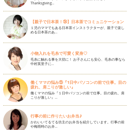
桜のつぼみも少しずつ大きくなってきて、春の訪れを感じるよ
Thanksgiving…
うになってきました。４月からの新生…
この野菜知ってる？見た目も食感もユニークな、新顔野菜を楽
【親子で日本茶！㉔】日本茶でコミュニケーション
しもう。
１児のママでもある日本茶インストラクターが、親子で楽し
こんにちは。野菜ソムリエの香月りさです。 前回までで1年
める日本茶のあ…
間２…
味噌汁、スープの汁物で、野菜の栄養素をまるごといただきま
小物入れを毛糸で可愛く変身♡
す！
吐く息も白く、布団の温もりからなかなか抜け出せない季節で
毛糸に触れる事を大切に！ お子さんにも安心、毛糸の事なら
す。寒さでギューッと小さく丸くなっ…
中村英里子に…
風邪菌をやっつけよう！！冬ダイコンの強い力
野菜ぎらいを克服する手段の一つとして、自分で野菜を育てて
働くママの悩み㉕『1日中パソコンの前で仕事。目の
みたり、収穫してみたりと、畑やプラ…
疲れ、肩こりが激しい』
働くママの悩み『１日中パソコンの前で仕事。目の疲れ、肩
こりが激しい』…
キュウリで作ろう！食べるクリスマスツリー
風が冷たく吐く息も白くなる、寒い冬の季節がやってきまし
た。 シチューや鍋料理など、…
行事の前に作りたいお弁当♪
白菜の切り方変えて、味わいいろいろ。
かわいいてるてる坊主のお弁当を紹介しています。行事の前
オレンジ色のハロウィンが過ぎ、街にはクリスマスのイルミネ
や梅雨時のお弁…