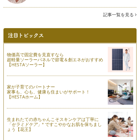
ーションがキラキラ輝き出…
食べるだけじゃない！サツマイモの楽しみ方～蔓でリース作り
記事一覧を見る
今年の春、日本一美しい村・群馬県昭和村にあるミキハウスフ
ァームの菜園オーナーになりました。…
ひと手間かけて。もっと！もっと美味しくなる秋野菜！！
朝晩だけじゃなく、日中に吹く風にも季節の移ろいを感じるよ
うになりましたね！晴れていても、肌…
物価高で固定費を見直すなら
超軽量ソーラーパネルで節電＆創エネがおすすめ
冷蔵庫に入れる野菜と、入れない野菜
【HESTAソーラー】
お店の野菜売り場のディスプレイは、ハロウィンをイメージし
たオレンジ色が目を引くよ…
「食べることは、つながること。つなげること。」絵本から学
家が子育てのパートナー
ぶ食べること。
家事も、心も、健康も住まいがサポート！
【HESTAホーム】
9月に入り、日に日に夏から秋へと季節が移り変わってきまし
た。 気温や景色の変化だけ…
食べ物の大切さを知る、野菜のストーリー
生まれたての赤ちゃんこそスキンケアは丁寧に
長いようで、あっという間の夏が過ぎて行きました。心身とも
※
「セラミドケア」
ですこやかなお肌を保ちまし
に成長する時でもある夏休み。楽しく…
ょう【花王】
はじめての料理のお手伝いは、野菜をもみもみしよう！