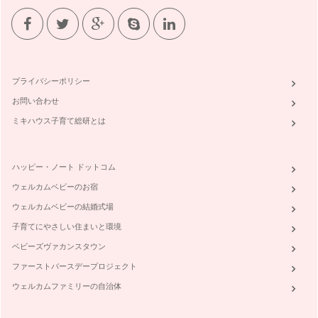
もっと食べ比べを楽しもう
前回の記事で、野菜果物の食べ比べの楽しさをお伝えしまし
た。自分の味覚に、正解、不正解はなく…
野菜や果物を食べ比べてみよう
プライバシーポリシー
野菜ぎらいを克服する前に、まず、そもそも野菜のどんなとこ
ろが苦手なのか？そしてどんなところ…
お問い合わせ
ミキハウス子育て総研とは
△ ☓ が〇になる。野菜ぎらい克服塾の発足
毎日の生活で欠かすことが出来ないのが「食事」。 食べるこ
とで力が湧いて、食べ物の栄養が自分…
ハッピー・ノート ドットコム
ウェルカムベビーのお宿
ウェルカムベビーの結婚式場
子育てにやさしい住まいと環境
ベビーズヴァカンスタウン
ファーストバースデープロジェクト
ウェルカムファミリーの自治体