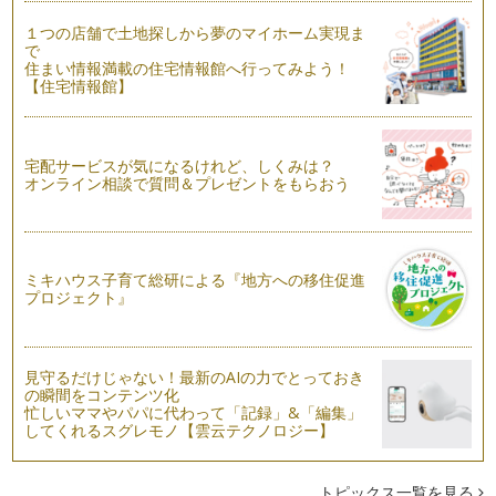
野菜ソムリエの香月 りさです。いつも読んでくださり、あり
１つの店舗で土地探しから夢のマイホーム実現ま
がとうございます。 これま…
で
住まい情報満載の住宅情報館へ行ってみよう！
夏においしくて、大変身する野菜
【住宅情報館】
前回の記事で、夏野菜の花を紹介しました。ナス科、ウリ科で
花の形が違ったり、花の時は形が似て…
宅配サービスが気になるけれど、しくみは？
実になる前に、花が咲く。～夏野菜の花観察
オンライン相談で質問＆プレゼントをもらおう
夏野菜が眩しい太陽の日差しを浴び、ぐんぐん成長していま
す。キュウリやニガウリなどのツルを伸…
野菜の部位によって、食べ方・調理法を変えてみよう
お子さんの離乳食は、どのように作って食べさせていました
ミキハウス子育て総研による『地方への移住促進
か？初めての離乳食作りとなると、まず…
プロジェクト』
野菜のおやつ～根菜で野菜チップスをつくろう！
木々の緑が、目にまぶしい季節になりましたね。ＧＷにベラン
見守るだけじゃない！最新のAIの力でとっておき
ダに植えたキュウリや、ミニトマト、…
の瞬間をコンテンツ化
忙しいママやパパに代わって「記録」&「編集」
どんな香りがするのかな？野菜の香りを意識してみよう。
してくれるスグレモノ【雲云テクノロジー】
「日本でもっとも美しい村 やさい王国 昭和村」にて野菜
作りを楽しむ、ハッピー・…
トピックス一覧を見る