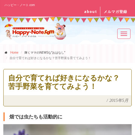
ハッピー・ノート.com
about
メルマガ登録
Toggl
navig
Home
輝くママのNEWSな“おはなし”
自分で育てれば好きになるかな？苦手野菜を育ててみよう！
自分で育てれば好きになるかな？
苦手野菜を育ててみよう！
/
2015年5月
畑では虫たちも活動的に