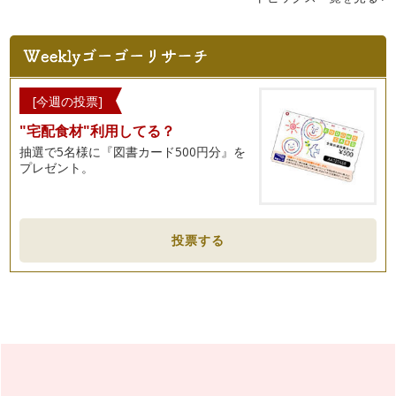
新ニンジンの甘みと風味～ニンジンごはんでお花のラップ包み
通年出回るニンジンも、春の時期は「新ニンジン」として店頭
に並ぶことがあります。お店のＰＯＰ…
野菜で季節を楽しもう～野菜の旬を知るヒント
満開の桜が街中をピンク色に染め、菜の花やチューリップなど
[今週の投票]
色とりどりの花が咲き誇る季節。暖か…
"宅配食材"利用してる？
野菜を家庭で育てる目的～生きていることを知ること
抽選で5名様に『図書カード500円分』を
前回、家庭での野菜育てのすすめをご紹介しました。 お庭が
プレゼント。
なくても、ベランダなどを利…
小さなタネが野菜になるまで
野菜ソムリエの野菜ぎらい克服塾では、野菜の成長を学ぶコン
投票する
テンツがあり、お家でも野菜を育て、…
調理法をひと工夫してみよう
好きな料理でも、毎日同じように食卓に並ぶと、食べ慣れた味
に安心すると同時に、「え～また？こ…
野菜ぎらい克服のためのレシピ作成
苦手な野菜がなくなり、どんな野菜でも食べてもらえるよう
に。 …