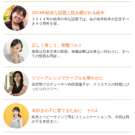
この野菜知ってる？見た目も食感もユニークな、新顔野菜を楽
2014年絵本な話題と読み継がれる絵本
しもう。
２０１４年の絵本の旬な話題では、あの名作絵本が記念すべ
こんにちは。野菜ソムリエの香月りさです。 前回までで1年
き４０周年を迎…
間２…
味噌汁、スープの汁物で、野菜の栄養素をまるごといただきま
正しく巻こう、骨盤ベルト
す！
吐く息も白く、布団の温もりからなかなか抜け出せない季節で
接骨は日本古来の医術。画像診断は出来ない代わりに、すべ
す。寒さでギューッと小さく丸くなっ…
ての怪我を問診…
風邪菌をやっつけよう！！冬ダイコンの強い力
野菜ぎらいを克服する手段の一つとして、自分で野菜を育てて
ツリーアレンジでテーブルを華やかに
みたり、収穫してみたりと、畑やプラ…
花空間プロデューサー内田屋薫子が、クリスマスの時期にぴ
ったりのツリー…
キュウリで作ろう！食べるクリスマスツリー
風が冷たく吐く息も白くなる、寒い冬の季節がやってきまし
た。 シチューや鍋料理など、…
本好きの子に育てるために その2
白菜の切り方変えて、味わいいろいろ。
絵本とベビーサインで育むコミュニケーション力。今回は我
オレンジ色のハロウィンが過ぎ、街にはクリスマスのイルミネ
が子を本好きに…
ーションがキラキラ輝き出…