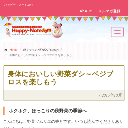
ハッピー・ノート.com
about
メルマガ登録
Toggl
navig
Home
輝くママのNEWSな“おはなし”
身体においしい野菜ダシ～ベジブロスを楽しもう
身体においしい野菜ダシ～ベジブ
ロスを楽しもう
/
2015年10月
ホクホク、ほっこりの秋野菜の季節へ
こんにちは。野菜ソムリエの香月です。いつも読んでくださりあり