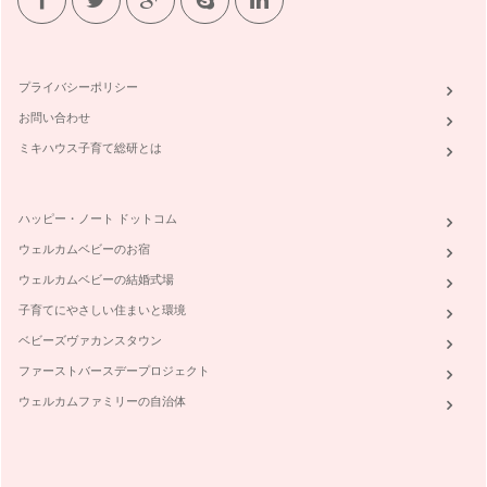
前回の記事で、野菜果物の食べ比べの楽しさをお伝えしまし
た。自分の味覚に、正解、不正解はなく…
野菜や果物を食べ比べてみよう
プライバシーポリシー
野菜ぎらいを克服する前に、まず、そもそも野菜のどんなとこ
ろが苦手なのか？そしてどんなところ…
お問い合わせ
ミキハウス子育て総研とは
△ ☓ が〇になる。野菜ぎらい克服塾の発足
毎日の生活で欠かすことが出来ないのが「食事」。 食べるこ
とで力が湧いて、食べ物の栄養が自分…
ハッピー・ノート ドットコム
ウェルカムベビーのお宿
ウェルカムベビーの結婚式場
子育てにやさしい住まいと環境
ベビーズヴァカンスタウン
ファーストバースデープロジェクト
ウェルカムファミリーの自治体