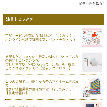
食べるだけじゃない！サツマイモの楽しみ方～蔓でリース作り
記事一覧を見る
今年の春、日本一美しい村・群馬県昭和村にあるミキハウスフ
ァームの菜園オーナーになりました。…
ひと手間かけて。もっと！もっと美味しくなる秋野菜！！
朝晩だけじゃなく、日中に吹く風にも季節の移ろいを感じるよ
うになりましたね！晴れていても、肌…
宅配サービスが気になるけれど、しくみは？
冷蔵庫に入れる野菜と、入れない野菜
オンライン相談で質問＆プレゼントをもらおう
お店の野菜売り場のディスプレイは、ハロウィンをイメージし
たオレンジ色が目を引くよ…
見守るだけじゃない！最新のAIの力でとっておき
「食べることは、つながること。つなげること。」絵本から学
の瞬間をコンテンツ化
ぶ食べること。
忙しいママやパパに代わって「記録」&「編集」
9月に入り、日に日に夏から秋へと季節が移り変わってきまし
してくれるスグレモノ【雲云テクノロジー】
た。 気温や景色の変化だけ…
食べ物の大切さを知る、野菜のストーリー
１つの店舗で土地探しから夢のマイホーム実現ま
長いようで、あっという間の夏が過ぎて行きました。心身とも
で
住まい情報満載の住宅情報館へ行ってみよう！
に成長する時でもある夏休み。楽しく…
【住宅情報館】
はじめての料理のお手伝いは、野菜をもみもみしよう！
野菜ソムリエの香月 りさです。いつも読んでくださり、あり