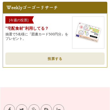
に並ぶことがあります。お店のＰＯＰ…
野菜で季節を楽しもう～野菜の旬を知るヒント
満開の桜が街中をピンク色に染め、菜の花やチューリップなど
[今週の投票]
色とりどりの花が咲き誇る季節。暖か…
"宅配食材"利用してる？
野菜を家庭で育てる目的～生きていることを知ること
抽選で5名様に『図書カード500円分』を
前回、家庭での野菜育てのすすめをご紹介しました。 お庭が
プレゼント。
なくても、ベランダなどを利…
小さなタネが野菜になるまで
野菜ソムリエの野菜ぎらい克服塾では、野菜の成長を学ぶコン
投票する
テンツがあり、お家でも野菜を育て、…
調理法をひと工夫してみよう
好きな料理でも、毎日同じように食卓に並ぶと、食べ慣れた味
に安心すると同時に、「え～また？こ…
野菜ぎらい克服のためのレシピ作成
苦手な野菜がなくなり、どんな野菜でも食べてもらえるよう
に。 …
もっと食べ比べを楽しもう