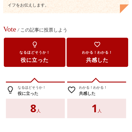
イフをお伝えします。
Vote
/
この記事に投票しよう
lightbulb_outline
favorite_border
なるほどそうか！
わかる！わかる！
役に立った
共感した
なるほどそうか！
わかる！わかる！
lightbulb_outline
favorite_border
役に立った
共感した
8
1
人
人