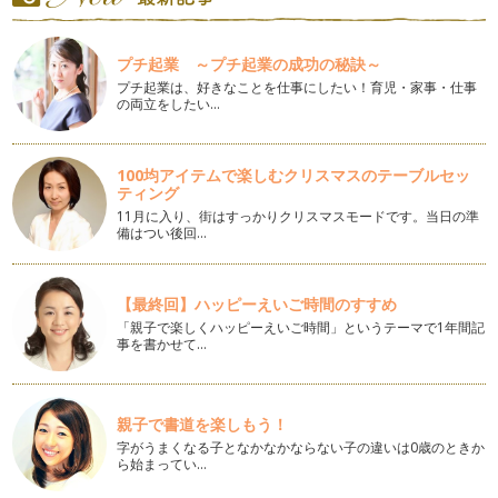
真っ赤に熟すと甘くなる！完熟赤ピーマン
こんにちは。野菜ソムリエの香月です。いつも読んでくださり
プチ起業 ～プチ起業の成功の秘訣～
ありがとうございます。 &…
プチ起業は、好きなことを仕事にしたい！育児・家事・仕事
の両立をしたい…
畑で育つ海藻！？ビタミン・ミネラルたっぷりの新顔野菜
こんにちは。野菜ソムリエの香月です。いつも読んでくださり
ありがとうございます。 &…
100均アイテムで楽しむクリスマスのテーブルセッ
ティング
捨てないで！ニンジンの葉のおいしい活用法
さて、これは何の葉でしょうか？ もこもこでふわっと…
11月に入り、街はすっかりクリスマスモードです。当日の準
備はつい後回…
自分で育てれば好きになるかな？苦手野菜を育ててみよう！
新緑の美しい季節になりましたね。色々な花が色鮮やかに咲い
て、鳥たちのハミングもあ…
【最終回】ハッピーえいご時間のすすめ
「親子で楽しくハッピーえいご時間」というテーマで1年間記
事を書かせて…
トマトぎらい！ ゼリー部分のグニャが苦手なら。
季節が変わると、お店の野菜売り場も品揃えが変わってきま
す。 一年を通し、中でも品数…
親子で書道を楽しもう！
色を食す。赤だけじゃない！いろ・色いっぱいのカラフル・ミ
字がうまくなる子となかなかならない子の違いは0歳のときか
ニトマト
ら始まってい…
桜のつぼみも少しずつ大きくなってきて、春の訪れを感じるよ
うになってきました。４月からの新生…