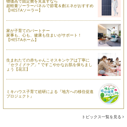
がとうございます。 これま…
物価高で固定費を見直すなら
超軽量ソーラーパネルで節電＆創エネがおすすめ
【HESTAソーラー】
夏においしくて、大変身する野菜
前回の記事で、夏野菜の花を紹介しました。ナス科、ウリ科で
花の形が違ったり、花の時は形が似て…
家が子育てのパートナー
実になる前に、花が咲く。～夏野菜の花観察
家事も、心も、健康も住まいがサポート！
夏野菜が眩しい太陽の日差しを浴び、ぐんぐん成長していま
【HESTAホーム】
す。キュウリやニガウリなどのツルを伸…
野菜の部位によって、食べ方・調理法を変えてみよう
生まれたての赤ちゃんこそスキンケアは丁寧に
お子さんの離乳食は、どのように作って食べさせていました
※
「セラミドケア」
ですこやかなお肌を保ちまし
か？初めての離乳食作りとなると、まず…
ょう【花王】
野菜のおやつ～根菜で野菜チップスをつくろう！
木々の緑が、目にまぶしい季節になりましたね。ＧＷにベラン
ダに植えたキュウリや、ミニトマト、…
ミキハウス子育て総研による『地方への移住促進
プロジェクト』
どんな香りがするのかな？野菜の香りを意識してみよう。
「日本でもっとも美しい村 やさい王国 昭和村」にて野菜
作りを楽しむ、ハッピー・…
トピックス一覧を見る
新ニンジンの甘みと風味～ニンジンごはんでお花のラップ包み
通年出回るニンジンも、春の時期は「新ニンジン」として店頭