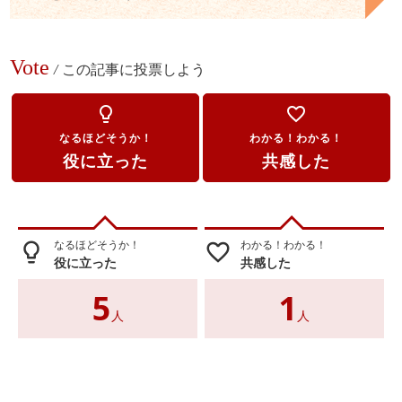
Vote
/
この記事に投票しよう
lightbulb_outline
favorite_border
なるほどそうか！
わかる！わかる！
役に立った
共感した
なるほどそうか！
わかる！わかる！
lightbulb_outline
favorite_border
役に立った
共感した
5
1
人
人