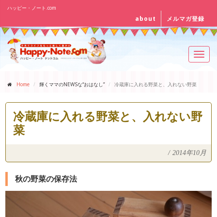
ハッピー・ノート.com
about
メルマガ登録
Toggl
navig
Home
輝くママのNEWSな“おはなし”
冷蔵庫に入れる野菜と、入れない野菜
冷蔵庫に入れる野菜と、入れない野
菜
/
2014年10月
秋の野菜の保存法