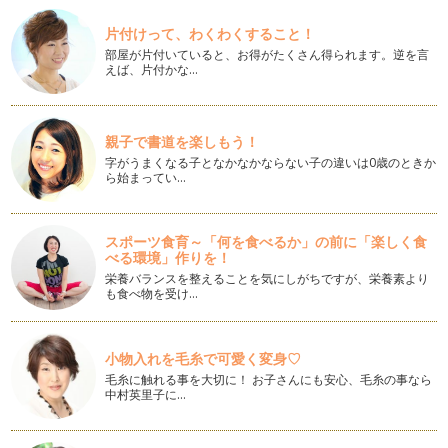
こんにちは。野菜ソムリエの香月です。いつも読んでくださり
片付けって、わくわくすること！
ありがとうございます。 &…
部屋が片付いていると、お得がたくさん得られます。逆を言
えば、片付かな…
畑で育つ海藻！？ビタミン・ミネラルたっぷりの新顔野菜
こんにちは。野菜ソムリエの香月です。いつも読んでくださり
ありがとうございます。 &…
親子で書道を楽しもう！
捨てないで！ニンジンの葉のおいしい活用法
字がうまくなる子となかなかならない子の違いは0歳のときか
さて、これは何の葉でしょうか？ もこもこでふわっと…
ら始まってい…
自分で育てれば好きになるかな？苦手野菜を育ててみよう！
新緑の美しい季節になりましたね。色々な花が色鮮やかに咲い
スポーツ食育～「何を食べるか」の前に「楽しく食
て、鳥たちのハミングもあ…
べる環境」作りを！
栄養バランスを整えることを気にしがちですが、栄養素より
トマトぎらい！ ゼリー部分のグニャが苦手なら。
も食べ物を受け…
季節が変わると、お店の野菜売り場も品揃えが変わってきま
す。 一年を通し、中でも品数…
小物入れを毛糸で可愛く変身♡
色を食す。赤だけじゃない！いろ・色いっぱいのカラフル・ミ
毛糸に触れる事を大切に！ お子さんにも安心、毛糸の事なら
ニトマト
中村英里子に…
桜のつぼみも少しずつ大きくなってきて、春の訪れを感じるよ
うになってきました。４月からの新生…