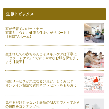
今年の春、日本一美しい村・群馬県昭和村にあるミキハウスフ
ァームの菜園オーナーになりました。…
ひと手間かけて。もっと！もっと美味しくなる秋野菜！！
朝晩だけじゃなく、日中に吹く風にも季節の移ろいを感じるよ
うになりましたね！晴れていても、肌…
家が子育てのパートナー
家事も、心も、健康も住まいがサポート！
冷蔵庫に入れる野菜と、入れない野菜
【HESTAホーム】
お店の野菜売り場のディスプレイは、ハロウィンをイメージし
たオレンジ色が目を引くよ…
「食べることは、つながること。つなげること。」絵本から学
生まれたての赤ちゃんこそスキンケアは丁寧に
ぶ食べること。
※
「セラミドケア」
ですこやかなお肌を保ちまし
ょう【花王】
9月に入り、日に日に夏から秋へと季節が移り変わってきまし
た。 気温や景色の変化だけ…
食べ物の大切さを知る、野菜のストーリー
長いようで、あっという間の夏が過ぎて行きました。心身とも
宅配サービスが気になるけれど、しくみは？
に成長する時でもある夏休み。楽しく…
オンライン相談で質問＆プレゼントをもらおう
はじめての料理のお手伝いは、野菜をもみもみしよう！
野菜ソムリエの香月 りさです。いつも読んでくださり、あり
見守るだけじゃない！最新のAIの力でとっておき
がとうございます。 これま…
の瞬間をコンテンツ化