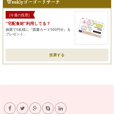
野菜で季節を楽しもう～野菜の旬を知るヒント
満開の桜が街中をピンク色に染め、菜の花やチューリップなど
[今週の投票]
色とりどりの花が咲き誇る季節。暖か…
"宅配食材"利用してる？
野菜を家庭で育てる目的～生きていることを知ること
抽選で5名様に『図書カード500円分』を
前回、家庭での野菜育てのすすめをご紹介しました。 お庭が
プレゼント。
なくても、ベランダなどを利…
小さなタネが野菜になるまで
野菜ソムリエの野菜ぎらい克服塾では、野菜の成長を学ぶコン
投票する
テンツがあり、お家でも野菜を育て、…
調理法をひと工夫してみよう
好きな料理でも、毎日同じように食卓に並ぶと、食べ慣れた味
に安心すると同時に、「え～また？こ…
野菜ぎらい克服のためのレシピ作成
苦手な野菜がなくなり、どんな野菜でも食べてもらえるよう
に。 …
もっと食べ比べを楽しもう
前回の記事で、野菜果物の食べ比べの楽しさをお伝えしまし