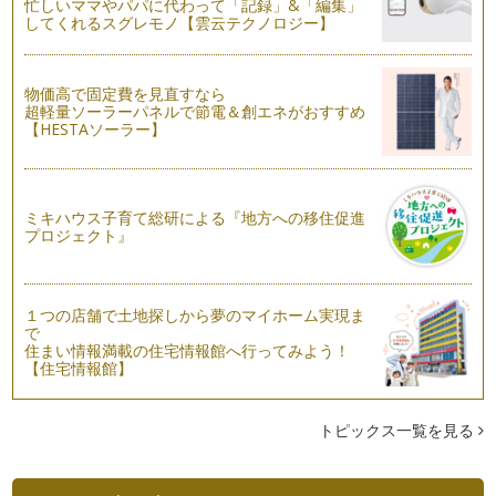
忙しいママやパパに代わって「記録」&「編集」
夏においしくて、大変身する野菜
してくれるスグレモノ【雲云テクノロジー】
前回の記事で、夏野菜の花を紹介しました。ナス科、ウリ科で
花の形が違ったり、花の時は形が似て…
物価高で固定費を見直すなら
実になる前に、花が咲く。～夏野菜の花観察
超軽量ソーラーパネルで節電＆創エネがおすすめ
夏野菜が眩しい太陽の日差しを浴び、ぐんぐん成長していま
【HESTAソーラー】
す。キュウリやニガウリなどのツルを伸…
野菜の部位によって、食べ方・調理法を変えてみよう
お子さんの離乳食は、どのように作って食べさせていました
ミキハウス子育て総研による『地方への移住促進
か？初めての離乳食作りとなると、まず…
プロジェクト』
野菜のおやつ～根菜で野菜チップスをつくろう！
木々の緑が、目にまぶしい季節になりましたね。ＧＷにベラン
１つの店舗で土地探しから夢のマイホーム実現ま
ダに植えたキュウリや、ミニトマト、…
で
住まい情報満載の住宅情報館へ行ってみよう！
どんな香りがするのかな？野菜の香りを意識してみよう。
【住宅情報館】
「日本でもっとも美しい村 やさい王国 昭和村」にて野菜
作りを楽しむ、ハッピー・…
トピックス一覧を見る
新ニンジンの甘みと風味～ニンジンごはんでお花のラップ包み
通年出回るニンジンも、春の時期は「新ニンジン」として店頭
に並ぶことがあります。お店のＰＯＰ…