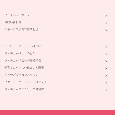
た。自分の味覚に、正解、不正解はなく…
野菜や果物を食べ比べてみよう
プライバシーポリシー
野菜ぎらいを克服する前に、まず、そもそも野菜のどんなとこ
ろが苦手なのか？そしてどんなところ…
お問い合わせ
ミキハウス子育て総研とは
△ ☓ が〇になる。野菜ぎらい克服塾の発足
毎日の生活で欠かすことが出来ないのが「食事」。 食べるこ
とで力が湧いて、食べ物の栄養が自分…
ハッピー・ノート ドットコム
ウェルカムベビーのお宿
ウェルカムベビーの結婚式場
子育てにやさしい住まいと環境
ベビーズヴァカンスタウン
ファーストバースデープロジェクト
ウェルカムファミリーの自治体