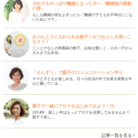
それでもやっぱり離婚となった方へ「離婚後の家族
この野菜知ってる？見た目も食感もユニークな、新顔野菜を楽
の形」
しもう。
もしも離婚が頭をよぎったら…“離婚で子どもを不幸せにしな
こんにちは。野菜ソムリエの香月りさです。 前回までで1年
いためにママ…
間２…
味噌汁、スープの汁物で、野菜の栄養素をまるごといただきま
おべんとうに入れられる餃子！かつおぶしを使いこ
す！
なそう！
吐く息も白く、布団の温もりからなかなか抜け出せない季節で
ニンニクなしの和風味の餃子。お味は優しく、小さい子から
す。寒さでギューッと小さく丸くなっ…
大人までお弁当…
風邪菌をやっつけよう！！冬ダイコンの強い力
野菜ぎらいを克服する手段の一つとして、自分で野菜を育てて
「さんすう」で親子のコミュニケーション作り
みたり、収穫してみたりと、畑やプラ…
ママと子どもが楽しめる、日々の生活の中で出来る算数を中
心に書いていま…
キュウリで作ろう！食べるクリスマスツリー
風が冷たく吐く息も白くなる、寒い冬の季節がやってきまし
た。 シチューや鍋料理など、…
親子で一緒にアロマをはじめてみよう！①
白菜の切り方変えて、味わいいろいろ。
2014年、新しい年はもっとアロマを活用してみませんか？
オレンジ色のハロウィンが過ぎ、街にはクリスマスのイルミネ
親子で楽し…
ーションがキラキラ輝き出…
食べるだけじゃない！サツマイモの楽しみ方～蔓でリース作り
記事一覧を見る