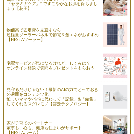
漢数字の『三』で横画をマスター！
※
「セラミドケア」
ですこやかなお肌を保ちまし
漢字を書いていると多く出てくる横画、どれも同じだと思って
ょう【花王】
いませんか？ 実は一言に&…
子どもっぽい字は卒業！やってしまいがちな3つの失敗
小さい頃、大人になったら自然に大人っぽい字が書けるように
物価高で固定費を見直すなら
なるのでは？なんて思っていませんで…
超軽量ソーラーパネルで節電＆創エネがおすすめ
【HESTAソーラー】
毎日５分一文字書くだけ！効果的な美文字練習法
今回は、毎日たった5分でも良いので練習してほしい文字をお
伝えします。 それは漢字の…
宅配サービスが気になるけれど、しくみは？
オンライン相談で質問＆プレゼントをもらおう
年賀状にも役立つ！美しい宛名で印象UP
手紙を見た時まず目に入るのが宛名。宛名が丁寧かどうかが、
出した人の印象を左右すると言っても…
見守るだけじゃない！最新のAIの力でとっておき
書きやすい筆記具と正しい姿勢・持ち方で美文字に近づく！
の瞬間をコンテンツ化
いざ字の練習を始めたけれども、思うように書けない…そんな
忙しいママやパパに代わって「記録」&「編集」
時には、使っている筆…
してくれるスグレモノ【雲云テクノロジー】
育児で忙しくても美文字になれる！文章がグッときれいに見え
るたった3つのコツ
家が子育てのパートナー
結婚や出産を経て、手書きで文字を書く機会が増えたという方
家事も、心も、健康も住まいがサポート！
も多いはず。でも、きれいに書きたい…
【HESTAホーム】