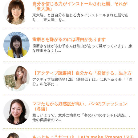
自分を信じる力がインストールされた脳、それが
「東大脳」
「ありがとう」を美文字で書く！
日々、保育園や幼稚園の連絡帳や親戚へのお手紙など、「あり
東大脳」とは自分を信じる力をインストールされた脳であ
り、「東大脳」を…
がとう」という言葉は手書きで書く機…
今年は親戚に手書きの暑中お見舞いを送ろう！
梅雨真っ只中の地域も多い季節になってきましたね。 この梅
歯磨きを嫌がるのには理由があります
雨が明けると、「暑中お見舞…
歯磨きを嫌がるお子さんは理由があって嫌がっています。嫌
な理由をなくし…
美文字への効果的な練習に欠かせないのは〇〇！
これまで、すぐにでも美文字に近づけるようなコツをお伝えし
てきましたが、練習をしていく上で非…
【アクティブ読書術】自分から「発信する」生き方
アクティブ読書術第12回（最終回）は、はあちゅう著『「自
線をまっすぐ書けないのは◯が原因！
分」を仕事に…
みなさんは、まっすぐな線をひくことができますか？ 例えば
「木」という字を書こうとす…
ママたちから好感度が高い、パパのファッション
速書きでも上手く見える！"ニコイチ"書きを習得！
（冬編）
字でお悩みの方の中でも特に多いのが、「ゆっくり書くとなか
難しいようで、意外に簡単な「冬のパパのオシャレ講座」。
なか綺麗に書けるのに、急いで書くと…
他の保護者のマ…
確実に印象UP！数字を美しく書く
日常生活の中でも、書類や連絡帳など「数字」を書く機会は意
もっとちょうだーい♪ Let's make S'mores (スモ