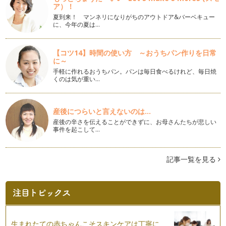
外に多いのではないでしょうか。 …
ア）！
夏到来！ マンネリになりがちのアウトドア&バーベキュー
ペン字本選びに迷ったら！上手な選び方と効果的な練習方法
に、今年の夏は…
字がきれいになりたい！と思った時、まずはペン字の練習用テ
キストを購入する方も多いのではない…
【コツ14】時間の使い方 ～おうちパン作りを日常
に～
美文字への近道！3ステップで今すぐ品格のあるひらがなに！
前回の記事『脱・ぎこちない字！上級感を出せるたった2つの
手軽に作れるおうちパン。パンは毎日食べるけれど、毎日焼
くのは気が重い…
コツ』の中でも少し触れたひらがな。…
脱・ぎこちない字！上級感を出せるたった2つのコツ
字を書くのに、リズム…？と思う方もいるかもしれませんね。
産後につらいと言えないのは...
…
産後の辛さを伝えることができずに、お母さんたちが悲しい
事件を起こして…
筆ペンを使いこなしてワンランク上の美文字を目指す！～後編
～
前回の記事では、筆ペンの正しい持ち方、オススメの筆ペン、
記事一覧を見る
筆ペンに慣れるためのウォーミングア…
筆ペンを使いこなしてワンランク上の美文字を目指す！〜前
編〜
p.p1 {margin: 0.0px 0.0px 0.0px 0.0px; font: 1…
生まれたての赤ちゃんこそスキンケアは丁寧に