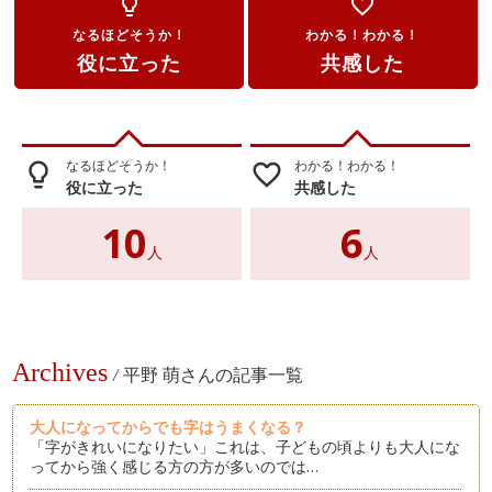
lightbulb_outline
favorite_border
なるほどそうか！
わかる！わかる！
役に立った
共感した
なるほどそうか！
わかる！わかる！
lightbulb_outline
favorite_border
役に立った
共感した
10
6
人
人
Archives
/
平野 萌さんの記事一覧
大人になってからでも字はうまくなる？
「字がきれいになりたい」これは、子どもの頃よりも大人にな
ってから強く感じる方の方が多いのでは…