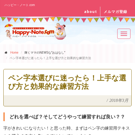
ハッピー・ノート.com
about
メルマガ登録
Toggl
navig
Home
輝くママのNEWSな“おはなし”
ペン字本選びに迷ったら！上手な選び方と効果的な練習方法
ペン字本選びに迷ったら！上手な選
び方と効果的な練習方法
/
2018年3月
どれを選べば？そしてどうやって練習すれば良い？？
字がきれいになりたい！と思った時、まずはペン字の練習用テキス