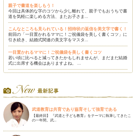
親子で書道を楽しもう！
今回は具体的な字のコツから少し離れて、親子でもおうちで書
道を気軽に楽しめる方法、またお子さま…
こんなところも見られている！招待状の返信を美文字で書く！
前回の「一目置かれるママに！ご祝儀袋を美しく書くコツ」に
引き続き、結婚式関連の美文字をマスタ…
一目置かれるママに！ご祝儀袋を美しく書くコツ
若い頃に比べると減ってきたかもしれませんが、まだまだ結婚
式に出席する機会はありますよね。 …
見るだけでも効果あり！練習できないときの美文字特訓法
字がきれになりたい、それは誰もが願うことですよね。 しか
し、実際家事に育児に仕事に…
〇〇を意識すると字のバランスが激変！
突然ですが、字を書くときにその字の「外形」を意識したこと
武道教育は共育であり協育そして強育である
はありますか？ 「外形」と…
【最終回】 『武道と子ども教育』をテーマに執筆してきたこ
の一年間。武…
何に書けばいい？？美文字練習に最適な練習用紙！
みなさんは、「字の練習をしよう！」と思ったとき、何に書い
て練習をしていますか？ 市…