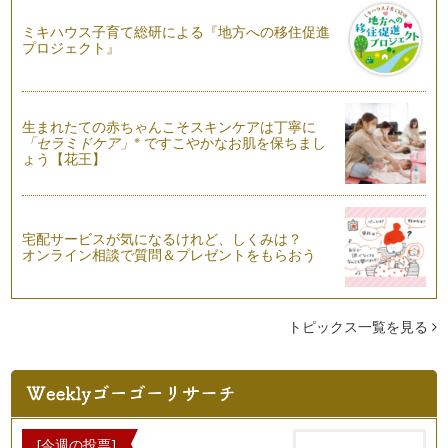
るたった3つのコツ
ミキハウス子育て総研による『地方への移住促進
結婚や出産を経て、手書きで文字を書く機会が増えたという方
プロジェクト』
も多いはず。でも、きれいに書きたい…
生まれたての赤ちゃんこそスキンケアは丁寧に
※
「セラミドケア」
ですこやかなお肌を保ちまし
ょう【花王】
宅配サービスが気になるけれど、しくみは？
オンライン相談で質問＆プレゼントをもらおう
トピックス一覧を見る
[今週の投票]