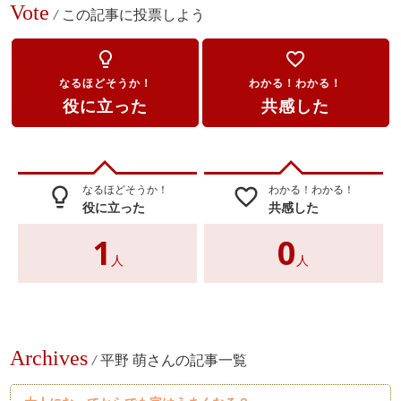
Vote
/
この記事に投票しよう
lightbulb_outline
favorite_border
なるほどそうか！
わかる！わかる！
役に立った
共感した
なるほどそうか！
わかる！わかる！
lightbulb_outline
favorite_border
役に立った
共感した
1
0
人
人
Archives
/
平野 萌さんの記事一覧