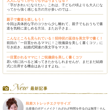
大人になってからでも字はうまくなる？
「字がきれいになりたい」これは、子どもの頃よりも大人にな
ってから強く感じる方の方が多いのでは…
親子で書道を楽しもう！
今回は具体的な字のコツから少し離れて、親子でもおうちで書
道を気軽に楽しめる方法、またお子さま…
こんなところも見られている！招待状の返信を美文字で書く！
前回の「一目置かれるママに！ご祝儀袋を美しく書くコツ」に
引き続き、結婚式関連の美文字をマスタ…
一目置かれるママに！ご祝儀袋を美しく書くコツ
若い頃に比べると減ってきたかもしれませんが、まだまだ結婚
式に出席する機会はありますよね。 …
見るだけでも効果あり！練習できないときの美文字特訓法
字がきれになりたい、それは誰もが願うことですよね。 しか
し、実際家事に育児に仕事に…
〇〇を意識すると字のバランスが激変！
突然ですが、字を書くときにその字の「外形」を意識したこと
段差ストレッチエクササイズ
はありますか？ 「外形」と…
出産後のボディメイク！わざわざ時間を作るのは無理！そん