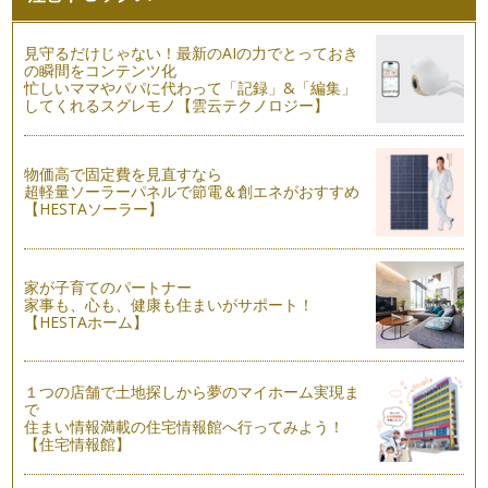
編〜
p.p1 {margin: 0.0px 0.0px 0.0px 0.0px; font: 1…
見守るだけじゃない！最新のAIの力でとっておき
漢数字の『三』で横画をマスター！
の瞬間をコンテンツ化
漢字を書いていると多く出てくる横画、どれも同じだと思って
忙しいママやパパに代わって「記録」&「編集」
してくれるスグレモノ【雲云テクノロジー】
いませんか？ 実は一言に&…
子どもっぽい字は卒業！やってしまいがちな3つの失敗
小さい頃、大人になったら自然に大人っぽい字が書けるように
物価高で固定費を見直すなら
なるのでは？なんて思っていませんで…
超軽量ソーラーパネルで節電＆創エネがおすすめ
【HESTAソーラー】
毎日５分一文字書くだけ！効果的な美文字練習法
今回は、毎日たった5分でも良いので練習してほしい文字をお
伝えします。 それは漢字の…
家が子育てのパートナー
家事も、心も、健康も住まいがサポート！
年賀状にも役立つ！美しい宛名で印象UP
【HESTAホーム】
手紙を見た時まず目に入るのが宛名。宛名が丁寧かどうかが、
出した人の印象を左右すると言っても…
１つの店舗で土地探しから夢のマイホーム実現ま
書きやすい筆記具と正しい姿勢・持ち方で美文字に近づく！
で
いざ字の練習を始めたけれども、思うように書けない…そんな
住まい情報満載の住宅情報館へ行ってみよう！
時には、使っている筆…
【住宅情報館】
育児で忙しくても美文字になれる！文章がグッときれいに見え