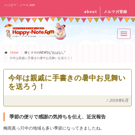
ハッピー・ノート.com
about
メルマガ登録
Toggl
navig
Home
輝くママのNEWSな“おはなし”
今年は親戚に手書きの暑中お見舞いを送ろう！
今年は親戚に手書きの暑中お見舞い
を送ろう！
/
2018年6月
季節の便りで感謝の気持ちを伝え、近況報告
梅雨真っ只中の地域も多い季節になってきましたね。