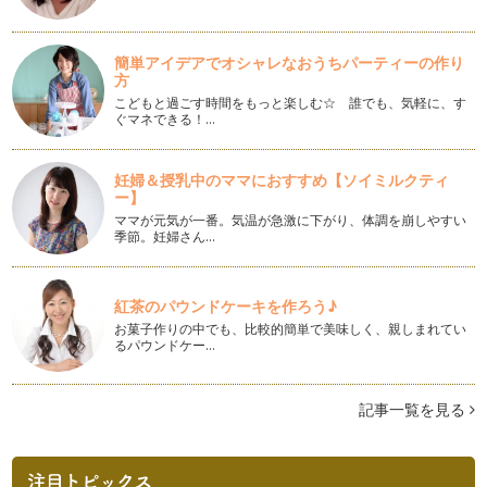
確実に印象UP！数字を美しく書く
日常生活の中でも、書類や連絡帳など「数字」を書く機会は意
簡単アイデアでオシャレなおうちパーティーの作り
外に多いのではないでしょうか。 …
方
こどもと過ごす時間をもっと楽しむ☆ 誰でも、気軽に、す
ペン字本選びに迷ったら！上手な選び方と効果的な練習方法
ぐマネできる！…
字がきれいになりたい！と思った時、まずはペン字の練習用テ
キストを購入する方も多いのではない…
妊婦＆授乳中のママにおすすめ【ソイミルクティ
ー】
美文字への近道！3ステップで今すぐ品格のあるひらがなに！
前回の記事『脱・ぎこちない字！上級感を出せるたった2つの
ママが元気が一番。気温が急激に下がり、体調を崩しやすい
季節。妊婦さん…
コツ』の中でも少し触れたひらがな。…
脱・ぎこちない字！上級感を出せるたった2つのコツ
字を書くのに、リズム…？と思う方もいるかもしれませんね。
紅茶のパウンドケーキを作ろう♪
…
お菓子作りの中でも、比較的簡単で美味しく、親しまれてい
るパウンドケー…
筆ペンを使いこなしてワンランク上の美文字を目指す！～後編
～
前回の記事では、筆ペンの正しい持ち方、オススメの筆ペン、
記事一覧を見る
筆ペンに慣れるためのウォーミングア…
筆ペンを使いこなしてワンランク上の美文字を目指す！〜前