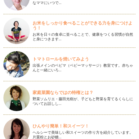
なママにいつで…
何に書けばいい？？美文字練習に最適な練習用紙！
みなさんは、「字の練習をしよう！」と思ったとき、何に書い
て練習をしていますか？ 市…
お米をしっかり食べることができる力を身につけよ
う！
「ありがとう」を美文字で書く！
日々、保育園や幼稚園の連絡帳や親戚へのお手紙など、「あり
お米を日々の食卓に並べることで、健康をつくる習慣が自然
と身につきます…
がとう」という言葉は手書きで書く機…
今年は親戚に手書きの暑中お見舞いを送ろう！
梅雨真っ只中の地域も多い季節になってきましたね。 この梅
トマトロールを焼いてみよう
雨が明けると、「暑中お見舞…
出張メインのベビマ（ベビーマッサージ）教室です。赤ちゃ
んと一緒にいろ…
美文字への効果的な練習に欠かせないのは〇〇！
これまで、すぐにでも美文字に近づけるようなコツをお伝えし
てきましたが、練習をしていく上で非…
家庭菜園ならではの特権とは？
野菜ソムリエ・藤田光樹が、子どもと野菜を育てるくらしに
線をまっすぐ書けないのは◯が原因！
ついてお話しし…
みなさんは、まっすぐな線をひくことができますか？ 例えば
「木」という字を書こうとす…
速書きでも上手く見える！"ニコイチ"書きを習得！
ひんやり簡単！和スイーツ！
字でお悩みの方の中でも特に多いのが、「ゆっくり書くとなか
ヘルシーで美味しい和スイーツの作り方を紹介しています。
なか綺麗に書けるのに、急いで書くと…
片栗粉とお砂糖…