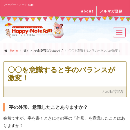
ハッピー・ノート.com
about
メルマガ登録
Toggl
navig
Home
輝くママのNEWSな“おはなし”
〇〇を意識すると字のバランスが激変！
〇〇を意識すると字のバランスが
激変！
/
2018年8月
字の外形、意識したことありますか？
突然ですが、字を書くときにその字の「外形」を意識したことはあ
りますか？