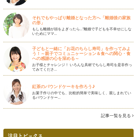
確実に印象UP！数字を美しく書く
日常生活の中でも、書類や連絡帳など「数字」を書く機会は意
それでもやっぱり離婚となった方へ「離婚後の家族
外に多いのではないでしょうか。 …
の形」
もしも離婚が頭をよぎったら…“離婚で子どもを不幸せにしな
ペン字本選びに迷ったら！上手な選び方と効果的な練習方法
いためにママ…
字がきれいになりたい！と思った時、まずはペン字の練習用テ
キストを購入する方も多いのではない…
子どもと一緒に「お花のちらし寿司」を作ってみよ
う！～親子でコミュニヶーション＆食への関心・食
美文字への近道！3ステップで今すぐ品格のあるひらがなに！
への感謝の心を深める～
前回の記事『脱・ぎこちない字！上級感を出せるたった2つの
お子様とチャレンジ！ いろんな具材でちらし寿司を是非作っ
コツ』の中でも少し触れたひらがな。…
てみてくださ…
脱・ぎこちない字！上級感を出せるたった2つのコツ
字を書くのに、リズム…？と思う方もいるかもしれませんね。
紅茶のパウンドケーキを作ろう♪
…
お菓子作りの中でも、比較的簡単で美味しく、親しまれてい
るパウンドケー…
筆ペンを使いこなしてワンランク上の美文字を目指す！～後編
～
前回の記事では、筆ペンの正しい持ち方、オススメの筆ペン、
記事一覧を見る
筆ペンに慣れるためのウォーミングア…
筆ペンを使いこなしてワンランク上の美文字を目指す！〜前