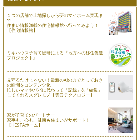
編〜
p.p1 {margin: 0.0px 0.0px 0.0px 0.0px; font: 1…
１つの店舗で土地探しから夢のマイホーム実現ま
漢数字の『三』で横画をマスター！
で
漢字を書いていると多く出てくる横画、どれも同じだと思って
住まい情報満載の住宅情報館へ行ってみよう！
【住宅情報館】
いませんか？ 実は一言に&…
子どもっぽい字は卒業！やってしまいがちな3つの失敗
小さい頃、大人になったら自然に大人っぽい字が書けるように
ミキハウス子育て総研による『地方への移住促進
なるのでは？なんて思っていませんで…
プロジェクト』
毎日５分一文字書くだけ！効果的な美文字練習法
今回は、毎日たった5分でも良いので練習してほしい文字をお
伝えします。 それは漢字の…
見守るだけじゃない！最新のAIの力でとっておき
の瞬間をコンテンツ化
忙しいママやパパに代わって「記録」&「編集」
年賀状にも役立つ！美しい宛名で印象UP
してくれるスグレモノ【雲云テクノロジー】
手紙を見た時まず目に入るのが宛名。宛名が丁寧かどうかが、
出した人の印象を左右すると言っても…
家が子育てのパートナー
書きやすい筆記具と正しい姿勢・持ち方で美文字に近づく！
家事も、心も、健康も住まいがサポート！
いざ字の練習を始めたけれども、思うように書けない…そんな
【HESTAホーム】
時には、使っている筆…
育児で忙しくても美文字になれる！文章がグッときれいに見え