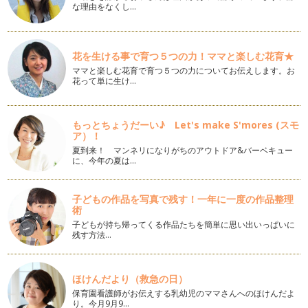
な理由をなくし…
何に書けばいい？？美文字練習に最適な練習用紙！
みなさんは、「字の練習をしよう！」と思ったとき、何に書い
て練習をしていますか？ 市…
花を生ける事で育つ５つの力！ママと楽しむ花育★
「ありがとう」を美文字で書く！
ママと楽しむ花育で育つ５つの力についてお伝えします。お
日々、保育園や幼稚園の連絡帳や親戚へのお手紙など、「あり
花って単に生け…
がとう」という言葉は手書きで書く機…
今年は親戚に手書きの暑中お見舞いを送ろう！
もっとちょうだーい♪ Let's make S'mores (スモ
梅雨真っ只中の地域も多い季節になってきましたね。 この梅
ア）！
雨が明けると、「暑中お見舞…
夏到来！ マンネリになりがちのアウトドア&バーベキュー
に、今年の夏は…
美文字への効果的な練習に欠かせないのは〇〇！
これまで、すぐにでも美文字に近づけるようなコツをお伝えし
てきましたが、練習をしていく上で非…
子どもの作品を写真で残す！一年に一度の作品整理
術
線をまっすぐ書けないのは◯が原因！
子どもが持ち帰ってくる作品たちを簡単に思い出いっぱいに
みなさんは、まっすぐな線をひくことができますか？ 例えば
残す方法…
「木」という字を書こうとす…
速書きでも上手く見える！"ニコイチ"書きを習得！
ほけんだより（救急の日）
字でお悩みの方の中でも特に多いのが、「ゆっくり書くとなか
保育園看護師がお伝えする乳幼児のママさんへのほけんだよ
なか綺麗に書けるのに、急いで書くと…
り。今月9月9…