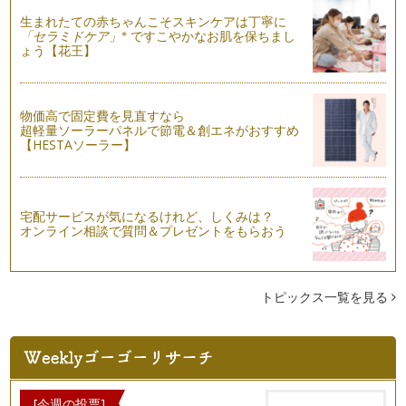
るたった3つのコツ
生まれたての赤ちゃんこそスキンケアは丁寧に
結婚や出産を経て、手書きで文字を書く機会が増えたという方
※
「セラミドケア」
ですこやかなお肌を保ちまし
も多いはず。でも、きれいに書きたい…
ょう【花王】
物価高で固定費を見直すなら
超軽量ソーラーパネルで節電＆創エネがおすすめ
【HESTAソーラー】
宅配サービスが気になるけれど、しくみは？
オンライン相談で質問＆プレゼントをもらおう
トピックス一覧を見る
[今週の投票]