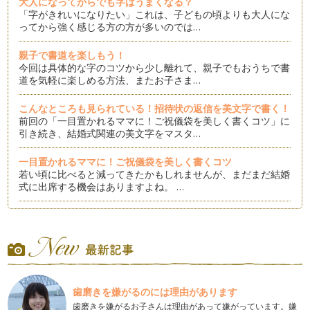
大人になってからでも字はうまくなる？
「字がきれいになりたい」これは、子どもの頃よりも大人にな
ってから強く感じる方の方が多いのでは…
親子で書道を楽しもう！
今回は具体的な字のコツから少し離れて、親子でもおうちで書
道を気軽に楽しめる方法、またお子さま…
こんなところも見られている！招待状の返信を美文字で書く！
前回の「一目置かれるママに！ご祝儀袋を美しく書くコツ」に
引き続き、結婚式関連の美文字をマスタ…
一目置かれるママに！ご祝儀袋を美しく書くコツ
若い頃に比べると減ってきたかもしれませんが、まだまだ結婚
式に出席する機会はありますよね。 …
見るだけでも効果あり！練習できないときの美文字特訓法
字がきれになりたい、それは誰もが願うことですよね。 しか
し、実際家事に育児に仕事に…
〇〇を意識すると字のバランスが激変！
突然ですが、字を書くときにその字の「外形」を意識したこと
歯磨きを嫌がるのには理由があります
はありますか？ 「外形」と…
歯磨きを嫌がるお子さんは理由があって嫌がっています。嫌