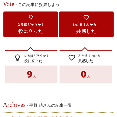
Vote
/
この記事に投票しよう
lightbulb_outline
favorite_border
なるほどそうか！
わかる！わかる！
役に立った
共感した
なるほどそうか！
わかる！わかる！
lightbulb_outline
favorite_border
役に立った
共感した
9
0
人
人
Archives
/
平野 萌さんの記事一覧