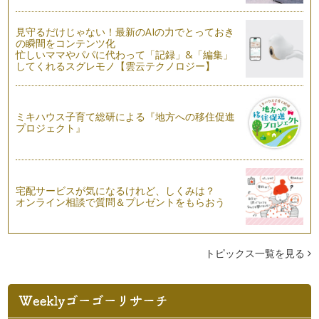
育児で忙しくても美文字になれる！文章がグッときれいに見え
見守るだけじゃない！最新のAIの力でとっておき
るたった3つのコツ
の瞬間をコンテンツ化
結婚や出産を経て、手書きで文字を書く機会が増えたという方
忙しいママやパパに代わって「記録」&「編集」
も多いはず。でも、きれいに書きたい…
してくれるスグレモノ【雲云テクノロジー】
ミキハウス子育て総研による『地方への移住促進
プロジェクト』
宅配サービスが気になるけれど、しくみは？
オンライン相談で質問＆プレゼントをもらおう
トピックス一覧を見る