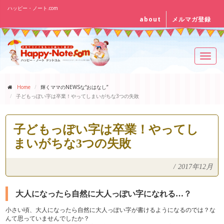
ハッピー・ノート.com
about
メルマガ登録
Toggl
navig
Home
輝くママのNEWSな“おはなし”
子どもっぽい字は卒業！やってしまいがちな3つの失敗
子どもっぽい字は卒業！やってし
まいがちな3つの失敗
/
2017年12月
大人になったら自然に大人っぽい字になれる…？
小さい頃、大人になったら自然に大人っぽい字が書けるようになるのでは？な
んて思っていませんでしたか？