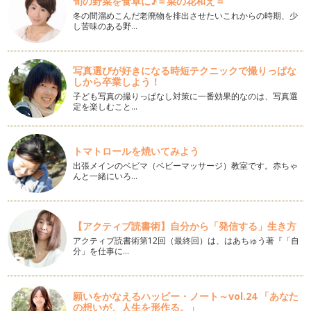
旬の野菜を食卓に♪＝菜の花和え＝
はありますか？ 「外形」と…
冬の間溜めこんだ老廃物を排出させたいこれからの時期、少
し苦味のある野…
何に書けばいい？？美文字練習に最適な練習用紙！
みなさんは、「字の練習をしよう！」と思ったとき、何に書い
て練習をしていますか？ 市…
写真選びが好きになる時短テクニックで撮りっぱな
しから卒業しよう！
「ありがとう」を美文字で書く！
日々、保育園や幼稚園の連絡帳や親戚へのお手紙など、「あり
子ども写真の撮りっぱなし対策に一番効果的なのは、写真選
定を楽しむこと…
がとう」という言葉は手書きで書く機…
今年は親戚に手書きの暑中お見舞いを送ろう！
梅雨真っ只中の地域も多い季節になってきましたね。 この梅
トマトロールを焼いてみよう
雨が明けると、「暑中お見舞…
出張メインのベビマ（ベビーマッサージ）教室です。赤ちゃ
んと一緒にいろ…
美文字への効果的な練習に欠かせないのは〇〇！
これまで、すぐにでも美文字に近づけるようなコツをお伝えし
てきましたが、練習をしていく上で非…
【アクティブ読書術】自分から「発信する」生き方
アクティブ読書術第12回（最終回）は、はあちゅう著『「自
線をまっすぐ書けないのは◯が原因！
分」を仕事に…
みなさんは、まっすぐな線をひくことができますか？ 例えば
「木」という字を書こうとす…
願いをかなえるハッピー・ノート～vol.24 「あなた
速書きでも上手く見える！"ニコイチ"書きを習得！
の想いが、人生を形作る。」
字でお悩みの方の中でも特に多いのが、「ゆっくり書くとなか