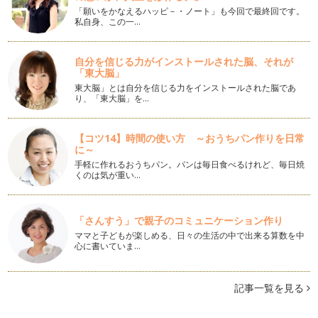
「願いをかなえるハッピ－・ノート」も今回で最終回です。
なか綺麗に書けるのに、急いで書くと…
私自身、この一…
確実に印象UP！数字を美しく書く
日常生活の中でも、書類や連絡帳など「数字」を書く機会は意
自分を信じる力がインストールされた脳、それが
外に多いのではないでしょうか。 …
「東大脳」
東大脳」とは自分を信じる力をインストールされた脳であ
ペン字本選びに迷ったら！上手な選び方と効果的な練習方法
り、「東大脳」を…
字がきれいになりたい！と思った時、まずはペン字の練習用テ
キストを購入する方も多いのではない…
【コツ14】時間の使い方 ～おうちパン作りを日常
に～
美文字への近道！3ステップで今すぐ品格のあるひらがなに！
前回の記事『脱・ぎこちない字！上級感を出せるたった2つの
手軽に作れるおうちパン。パンは毎日食べるけれど、毎日焼
くのは気が重い…
コツ』の中でも少し触れたひらがな。…
脱・ぎこちない字！上級感を出せるたった2つのコツ
字を書くのに、リズム…？と思う方もいるかもしれませんね。
「さんすう」で親子のコミュニケーション作り
…
ママと子どもが楽しめる、日々の生活の中で出来る算数を中
心に書いていま…
筆ペンを使いこなしてワンランク上の美文字を目指す！～後編
～
前回の記事では、筆ペンの正しい持ち方、オススメの筆ペン、
記事一覧を見る
筆ペンに慣れるためのウォーミングア…