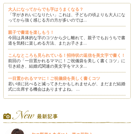
大人になってからでも字はうまくなる？
「字がきれいになりたい」これは、子どもの頃よりも大人にな
ってから強く感じる方の方が多いのでは…
親子で書道を楽しもう！
今回は具体的な字のコツから少し離れて、親子でもおうちで書
道を気軽に楽しめる方法、またお子さま…
こんなところも見られている！招待状の返信を美文字で書く！
前回の「一目置かれるママに！ご祝儀袋を美しく書くコツ」に
引き続き、結婚式関連の美文字をマスタ…
一目置かれるママに！ご祝儀袋を美しく書くコツ
若い頃に比べると減ってきたかもしれませんが、まだまだ結婚
式に出席する機会はありますよね。 …
見るだけでも効果あり！練習できないときの美文字特訓法
字がきれになりたい、それは誰もが願うことですよね。 しか
し、実際家事に育児に仕事に…
〇〇を意識すると字のバランスが激変！
突然ですが、字を書くときにその字の「外形」を意識したこと