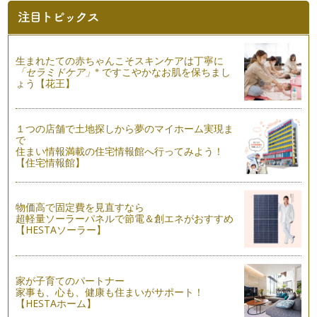
筆ペンを使いこなしてワンランク上の美文字を目指す！〜前
編〜
p.p1 {margin: 0.0px 0.0px 0.0px 0.0px; font: 1…
生まれたての赤ちゃんこそスキンケアは丁寧に
漢数字の『三』で横画をマスター！
※
「セラミドケア」
ですこやかなお肌を保ちまし
漢字を書いていると多く出てくる横画、どれも同じだと思って
ょう【花王】
いませんか？ 実は一言に&…
子どもっぽい字は卒業！やってしまいがちな3つの失敗
１つの店舗で土地探しから夢のマイホーム実現ま
小さい頃、大人になったら自然に大人っぽい字が書けるように
で
なるのでは？なんて思っていませんで…
住まい情報満載の住宅情報館へ行ってみよう！
【住宅情報館】
毎日５分一文字書くだけ！効果的な美文字練習法
今回は、毎日たった5分でも良いので練習してほしい文字をお
伝えします。 それは漢字の…
物価高で固定費を見直すなら
超軽量ソーラーパネルで節電＆創エネがおすすめ
年賀状にも役立つ！美しい宛名で印象UP
【HESTAソーラー】
手紙を見た時まず目に入るのが宛名。宛名が丁寧かどうかが、
出した人の印象を左右すると言っても…
家が子育てのパートナー
書きやすい筆記具と正しい姿勢・持ち方で美文字に近づく！
家事も、心も、健康も住まいがサポート！
いざ字の練習を始めたけれども、思うように書けない…そんな
【HESTAホーム】
時には、使っている筆…