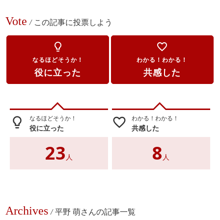
Vote
/
この記事に投票しよう
lightbulb_outline
favorite_border
なるほどそうか！
わかる！わかる！
役に立った
共感した
なるほどそうか！
わかる！わかる！
lightbulb_outline
favorite_border
役に立った
共感した
23
8
人
人
Archives
/
平野 萌さんの記事一覧