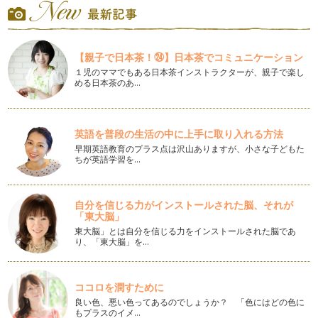
し、実際家事に育児に仕事に…
〇〇を意識すると字のバランスが激変！
突然ですが、字を書くときにその字の「外形」を意識したこと
【親子で日本茶！㉔】日本茶でコミュニケーション
はありますか？ 「外形」と…
１児のママでもある日本茶インストラクターが、親子で楽し
める日本茶のあ…
何に書けばいい？？美文字練習に最適な練習用紙！
みなさんは、「字の練習をしよう！」と思ったとき、何に書い
て練習をしていますか？ 市…
英語を普段の生活の中に上手に取り入れる方法
「ありがとう」を美文字で書く！
早期英語教育のプラス点は沢山ありますが、小さな子どもた
日々、保育園や幼稚園の連絡帳や親戚へのお手紙など、「あり
ちが英語学習を…
がとう」という言葉は手書きで書く機…
今年は親戚に手書きの暑中お見舞いを送ろう！
自分を信じる力がインストールされた脳、それが
梅雨真っ只中の地域も多い季節になってきましたね。 この梅
「東大脳」
雨が明けると、「暑中お見舞…
東大脳」とは自分を信じる力をインストールされた脳であ
り、「東大脳」を…
美文字への効果的な練習に欠かせないのは〇〇！
これまで、すぐにでも美文字に近づけるようなコツをお伝えし
てきましたが、練習をしていく上で非…
ココロを潤すために
良い色、悪い色ってあるのでしょうか？ 「色にはどの色に
線をまっすぐ書けないのは◯が原因！
もプラスのイメ…