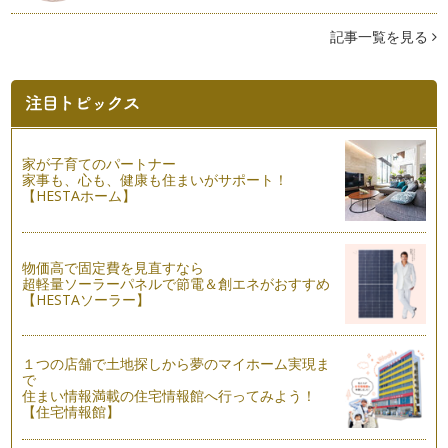
～
前回の記事では、筆ペンの正しい持ち方、オススメの筆ペン、
記事一覧を見る
筆ペンに慣れるためのウォーミングア…
筆ペンを使いこなしてワンランク上の美文字を目指す！〜前
編〜
p.p1 {margin: 0.0px 0.0px 0.0px 0.0px; font: 1…
家が子育てのパートナー
漢数字の『三』で横画をマスター！
家事も、心も、健康も住まいがサポート！
漢字を書いていると多く出てくる横画、どれも同じだと思って
【HESTAホーム】
いませんか？ 実は一言に&…
子どもっぽい字は卒業！やってしまいがちな3つの失敗
小さい頃、大人になったら自然に大人っぽい字が書けるように
物価高で固定費を見直すなら
なるのでは？なんて思っていませんで…
超軽量ソーラーパネルで節電＆創エネがおすすめ
【HESTAソーラー】
毎日５分一文字書くだけ！効果的な美文字練習法
今回は、毎日たった5分でも良いので練習してほしい文字をお
伝えします。 それは漢字の…
１つの店舗で土地探しから夢のマイホーム実現ま
で
住まい情報満載の住宅情報館へ行ってみよう！
年賀状にも役立つ！美しい宛名で印象UP
【住宅情報館】
手紙を見た時まず目に入るのが宛名。宛名が丁寧かどうかが、
出した人の印象を左右すると言っても…