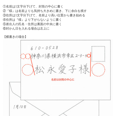
①名前は1文字分下げて、封筒の中心に書く
②『様』は名前よりも気持ち大きめに書き、下に余白を残す
③住所は1文字分下げて、名前より高い位置から書き始める
④住所は『様』より下がらないように書く
⑤差出人の氏名・住所は裏面の中央に書く
⑥封かん日を入れる場合は左上に
【横書きの場合】