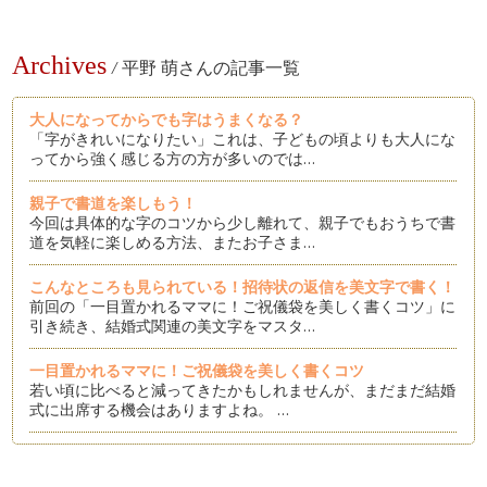
Archives
/
平野 萌さんの記事一覧
大人になってからでも字はうまくなる？
「字がきれいになりたい」これは、子どもの頃よりも大人にな
ってから強く感じる方の方が多いのでは…
親子で書道を楽しもう！
今回は具体的な字のコツから少し離れて、親子でもおうちで書
道を気軽に楽しめる方法、またお子さま…
こんなところも見られている！招待状の返信を美文字で書く！
前回の「一目置かれるママに！ご祝儀袋を美しく書くコツ」に
引き続き、結婚式関連の美文字をマスタ…
一目置かれるママに！ご祝儀袋を美しく書くコツ
若い頃に比べると減ってきたかもしれませんが、まだまだ結婚
式に出席する機会はありますよね。 …
見るだけでも効果あり！練習できないときの美文字特訓法
字がきれになりたい、それは誰もが願うことですよね。 しか