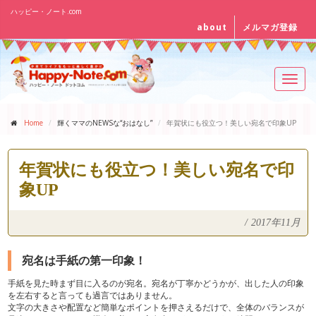
ハッピー・ノート.com
about
メルマガ登録
Toggl
navig
Home
輝くママのNEWSな“おはなし”
年賀状にも役立つ！美しい宛名で印象UP
年賀状にも役立つ！美しい宛名で印
象UP
/
2017年11月
宛名は手紙の第一印象！
手紙を見た時まず目に入るのが宛名。宛名が丁寧かどうかが、出した人の印象
を左右すると言っても過言ではありません。
文字の大きさや配置など簡単なポイントを押さえるだけで、全体のバランスが