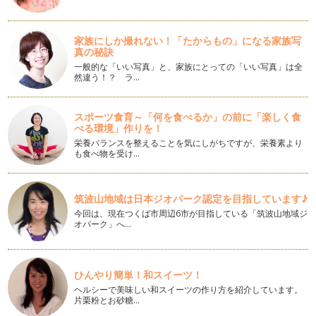
みなさんは、まっすぐな線をひくことができますか？ 例えば
「木」という字を書こうとす…
家族にしか撮れない！「たからもの」になる家族写
速書きでも上手く見える！"ニコイチ"書きを習得！
真の秘訣
字でお悩みの方の中でも特に多いのが、「ゆっくり書くとなか
一般的な「いい写真」と、家族にとっての「いい写真」は全
なか綺麗に書けるのに、急いで書くと…
然違う！？ ラ…
確実に印象UP！数字を美しく書く
日常生活の中でも、書類や連絡帳など「数字」を書く機会は意
スポーツ食育～「何を食べるか」の前に「楽しく食
外に多いのではないでしょうか。 …
べる環境」作りを！
栄養バランスを整えることを気にしがちですが、栄養素より
ペン字本選びに迷ったら！上手な選び方と効果的な練習方法
も食べ物を受け…
字がきれいになりたい！と思った時、まずはペン字の練習用テ
キストを購入する方も多いのではない…
筑波山地域は日本ジオパーク認定を目指しています♪
美文字への近道！3ステップで今すぐ品格のあるひらがなに！
今回は、現在つくば市周辺6市が目指している「筑波山地域ジ
前回の記事『脱・ぎこちない字！上級感を出せるたった2つの
オパーク」へ…
コツ』の中でも少し触れたひらがな。…
脱・ぎこちない字！上級感を出せるたった2つのコツ
字を書くのに、リズム…？と思う方もいるかもしれませんね。
ひんやり簡単！和スイーツ！
…
ヘルシーで美味しい和スイーツの作り方を紹介しています。
片栗粉とお砂糖…
筆ペンを使いこなしてワンランク上の美文字を目指す！～後編