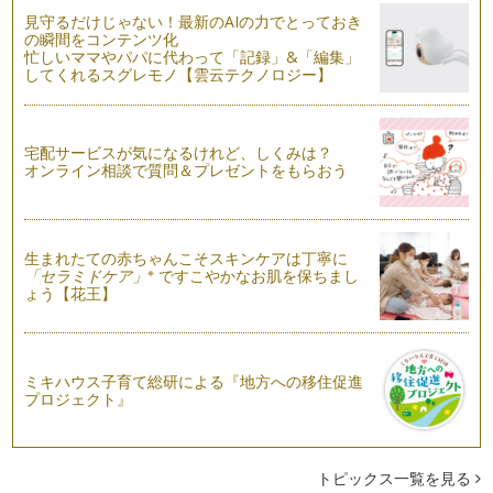
見守るだけじゃない！最新のAIの力でとっておき
書きやすい筆記具と正しい姿勢・持ち方で美文字に近づく！
の瞬間をコンテンツ化
いざ字の練習を始めたけれども、思うように書けない…そんな
忙しいママやパパに代わって「記録」&「編集」
時には、使っている筆…
してくれるスグレモノ【雲云テクノロジー】
育児で忙しくても美文字になれる！文章がグッときれいに見え
るたった3つのコツ
宅配サービスが気になるけれど、しくみは？
結婚や出産を経て、手書きで文字を書く機会が増えたという方
オンライン相談で質問＆プレゼントをもらおう
も多いはず。でも、きれいに書きたい…
生まれたての赤ちゃんこそスキンケアは丁寧に
※
「セラミドケア」
ですこやかなお肌を保ちまし
ょう【花王】
ミキハウス子育て総研による『地方への移住促進
プロジェクト』
トピックス一覧を見る