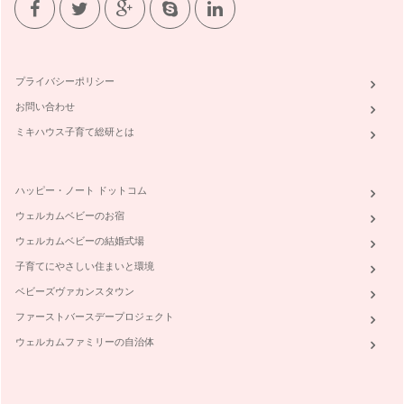
2012年がスタートしましたね。本年も、ママがウキウキ！で
きる「食卓」を彩るおもてなし・レ…
『冬野菜でインフルエンザやウィルスに負けない体作り！②鍋
編』
プライバシーポリシー
先日、スウェーデン在住の友人が一時帰国で我が家に遊びに来
てくれました。お子様は、1歳の可愛…
お問い合わせ
ミキハウス子育て総研とは
『冬野菜でインフルエンザやウィルスに負けない体作り！①栄
養編』
わが家が毎日利用している八百屋さん。築地市場から毎朝仕入
れた新鮮なお野菜をトラックに積んで…
ハッピー・ノート ドットコム
ウェルカムベビーのお宿
☆ｸﾘｽﾏｽ☆家族に！ｹﾞｽﾄに！喜ばれるおもてなし②コーディネ
ウェルカムベビーの結婚式場
ート編
前回の続編として、☆クリスマス☆家族に！ゲストに！喜ばれ
子育てにやさしい住まいと環境
るおもてなし②コーディネート編と題…
ベビーズヴァカンスタウン
☆ｸﾘｽﾏｽ☆家族に！ｹﾞｽﾄに！喜ばれるおもてなし①レシピ編
ファーストバースデープロジェクト
ハロウィンも終わり、街は一気にクリスマスムードに移り変わ
ウェルカムファミリーの自治体
るこの１１月☆なんだか、クリスマス…
簡単ベジフルkids cooking①お子様の野菜嫌いを直そう
苦手なお野菜って、お子様なら誰でもあるもの♪好きなものが