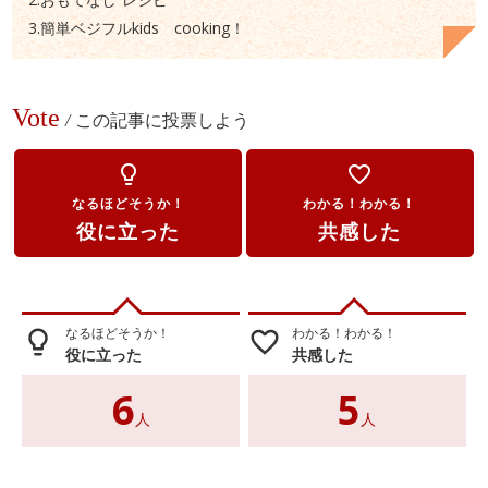
3.簡単ベジフルkids cooking！
Vote
/
この記事に投票しよう
lightbulb_outline
favorite_border
なるほどそうか！
わかる！わかる！
役に立った
共感した
なるほどそうか！
わかる！わかる！
lightbulb_outline
favorite_border
役に立った
共感した
6
5
人
人