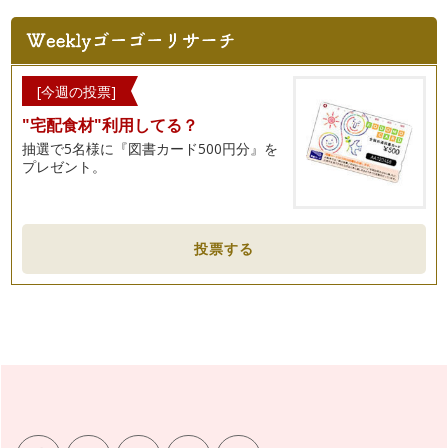
もうすぐ「子どもの日」。 男の子がいるご家庭では、兜を飾
られていらっし…
ベジタブルカービングで食卓を華やかに☆
ベジタブルカービングとは、タイの伝統工芸。 小さなナイフ
[今週の投票]
一本で、作り上げていくその…
"宅配食材"利用してる？
旬のうるいで美肌美人に！
抽選で5名様に『図書カード500円分』を
うるい（おおばきぼうし）をご存じでしょうか？ 写真左が、
プレゼント。
うるい（おおばきぼうし）で…
キッズクッキング！春野菜でひなまつりパーティー！
「ひなまつり」は、女の子のすこやかな成長を祈る節句の年中
投票する
行事。 女の子が…
春野菜！新玉ねぎで元気に！
2月に入り、まさに旬が到来の“…
St．Valentine×野菜果物でおうちチョコ☆
バレンタインとは、2月14日に祝われ、世界各地で男女の愛の
誓いの日とされるのだそう☆愛の誓…
簡単ベジフルkids cooking②お正月料理