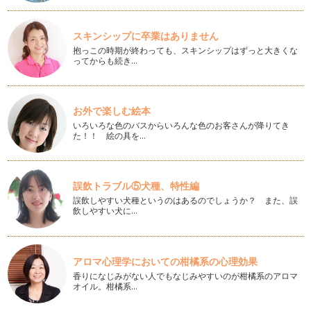
【キッズクッキング】ひなまつり☆
3月3日ひなまつりは、女の子のお節句☆女の子がいるお宅で
スキンシップに卒業はありません
は、豊かな成長をお祈りし…
抱っこの時期が終わっても、スキンシップはずっと大きくな
ってからも続き…
子どもにできるおもてなし「お正月＆バレンタイン」
日本は、古くから移り行く四季を愛すると共に、季節ごとの歳
時・年中行事を大…
お外で楽しむ絵本
【続編】子どもに出来るおもてなしレシピ☆
いろいろな色のバスからいろんな色のお客さんが降りてき
皆さま、新年明けましておめでとうございます！ いつも読ん
た！！ 絵の具を…
で頂きありがとうございます。201…
子どもにできるクリスマスのおもてなしレシピ☆
誤飲トラブル⑤犬種、特性編
街はキラキラ☆クリスマスシーズン真っただ中ですね♪ パー
誤飲しやすい犬種というのはあるのでしょうか？ また、誤
ティーシーズンということ…
飲しやすい犬に…
ビタミンCたっぷりの秋の味覚『次郎柿』で風邪予防！
11月に入り、まさに旬を迎えている柿♪ 柿1個で、ビタミンC
一日必要量が取れるほ…
アロマ心理学においての柑橘系の心理効果
香りになじみがない人でもなじみやすいのが柑橘系のアロマ
Halloween Kids Cooking！
オイル。柑橘系…
秋晴れの気持ちのいい日。Halloween Kids Cookingを開催
＠He…