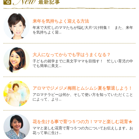
ハロウィン月間ということで、ハロウィンをテーマにした可愛
いレシピを紹介して参りま…
来年を気持ちよく迎える方法
【キッズクッキング】Summer Party！
今年の夏は本当に猛暑でしたね。暑さを吹き飛ばすような元気
年末で大忙しのママたちが悩む大片づけ特集！ また、来年
を気持ちよく迎…
になる夏休み企画として、『Summ…
【キッズクッキングレッスン】☆七夕☆
梅雨明けし、夏本番の2013年夏。今日は七夕☆七夕をテーマ
大人になってからでも字はうまくなる？
に、キッズクッキングレ…
子どもの就学までに美文字ママを目指す！ 忙しい育児の中
でも簡単に美文…
パパいつもありがとう！父の日キッズクッキング！
「父の日」ってなに？？ 「パパに感謝をする日。」「パパに
ありがとう♪とい…
アロマでジメジメ梅雨とムシムシ夏を撃退しよう！
【キッズクッキング】こどもの日＆母の日
アロマテラピーは何か、そして使い方を知っていただくこと
５月５日は、こどもの日。もとは五節句のひとつ「端午の節
によって、より…
句」にあたり、江戸時代のころから男の…
おもてなしにもぴったり♪カラフルトマトでジェノベーゼパス
花を生ける事で育つ５つの力！ママと楽しむ花育★
タ♪
4月、春ですね～☆皆さま、今年度もどうぞ中原麻衣子をよ
ママと楽しむ花育で育つ５つの力についてお伝えします。お
花って単に生け…
ろし…