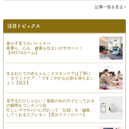
記事一覧を見る
かぼちゃお化け「ジャック・オ・ランタン」を作ってみよう♪
ここ数年、盛り上がっているHelloween☆街もオレンジ×ブラ
ックの組み合わ…
秋の味覚をチョコベジで☆
10月になり、今年もあと3ヵ月となりました。季節は『秋』。
家が子育てのパートナー
味覚の秋ですね。秋に旬…
家事も、心も、健康も住まいがサポート！
【HESTAホーム】
☆ベジタブルカービング☆食卓を華やかに！
毎日の食卓をちょっと華やかにしてみませんか。パパの驚く
顔・…
生まれたての赤ちゃんこそスキンケアは丁寧に
※
夏こそ、バーニャ・カウダ☆
「セラミドケア」
ですこやかなお肌を保ちまし
ょう【花王】
バーニャ・カウダはイタリアを代表する冬の野菜料理だそう。
ピエモンテ語で「バーニャ」は「ソー…
メロンをカービング☆
見守るだけじゃない！最新のAIの力でとっておき
9月頃までが旬と言われている、今が旬のメロン！ 私は子ど
の瞬間をコンテンツ化
忙しいママやパパに代わって「記録」&「編集」
ものころから一番の大好物は？と言わ…
してくれるスグレモノ【雲云テクノロジー】
キッズクッキング☆真夏のおもてなし手まり寿司☆
もうすぐ夏休みですね。夏休みになると、お友だちや親せきと