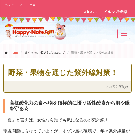
ハッピー・ノート.com
about
メルマガ登録
Toggl
navig
Home
輝くママのNEWSな“おはなし”
野菜・果物を通じた紫外線対策！
野菜・果物を通じた紫外線対策！
/
2011年9月
高抗酸化力の食べ物を積極的に摂り活性酸素から肌や眼
を守る☆
「夏」と言えば、女性なら誰でも気になるのが紫外線！
環境問題にもなっていますが、オゾン層の破壊で、年々紫外線量が