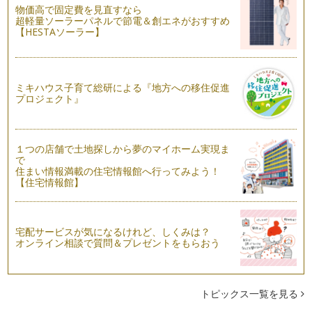
の集まる機会が増えますよね。そんな…
物価高で固定費を見直すなら
超軽量ソーラーパネルで節電＆創エネがおすすめ
【HESTAソーラー】
キッズクッキング テーマは『七夕』☆
今月は、夏野菜を主役にして、『七夕』をテーマにキッズクッ
キングを開催しました。七…
ミキハウス子育て総研による『地方への移住促進
【夏】ママのためのサビ落としレシピ♪
プロジェクト』
茄子に含まれている成分は、約94％が水分と言われていま
す。 栄養価が高い野菜ではあ…
そろそろ夏野菜が旬を迎えます。
１つの店舗で土地探しから夢のマイホーム実現ま
6月になると、夏野菜（初夏野菜）が旬を迎えます。どんな野
で
菜があるかというと・・・枝豆・トマ…
住まい情報満載の住宅情報館へ行ってみよう！
【住宅情報館】
紫外線対策＆熱中症対策には、ビタミンCが効果的！
5月に入り、気温が急上昇する日が増え、暖かいを通り過ぎ、
暑い日も増えてきましたね。日中、お…
宅配サービスが気になるけれど、しくみは？
オンライン相談で質問＆プレゼントをもらおう
キッズクッキング☆「こどもの日」Part2
こどもの日は、「こどもの人格を重んじ、こどもの幸福をはか
るとともに、母に感謝する」ことが趣…
トピックス一覧を見る
キッズクッキング☆「子どもの日」Part１