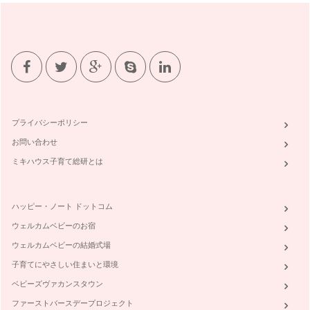
バレンタインとは、2月14日に祝われ、世界各地で男女の愛の
誓いの日とされるのだそう☆愛の誓…
簡単ベジフルkids cooking②お正月料理
2012年がスタートしましたね。本年も、ママがウキウキ！で
きる「食卓」を彩るおもてなし・レ…
『冬野菜でインフルエンザやウィルスに負けない体作り！②鍋
編』
プライバシーポリシー
先日、スウェーデン在住の友人が一時帰国で我が家に遊びに来
てくれました。お子様は、1歳の可愛…
お問い合わせ
ミキハウス子育て総研とは
『冬野菜でインフルエンザやウィルスに負けない体作り！①栄
養編』
わが家が毎日利用している八百屋さん。築地市場から毎朝仕入
れた新鮮なお野菜をトラックに積んで…
ハッピー・ノート ドットコム
ウェルカムベビーのお宿
☆ｸﾘｽﾏｽ☆家族に！ｹﾞｽﾄに！喜ばれるおもてなし②コーディネ
ウェルカムベビーの結婚式場
ート編
前回の続編として、☆クリスマス☆家族に！ゲストに！喜ばれ
子育てにやさしい住まいと環境
るおもてなし②コーディネート編と題…
ベビーズヴァカンスタウン
☆ｸﾘｽﾏｽ☆家族に！ｹﾞｽﾄに！喜ばれるおもてなし①レシピ編
ファーストバースデープロジェクト