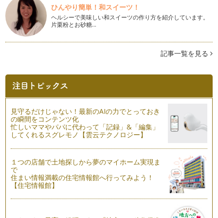
一日必要量が取れるほ…
ひんやり簡単！和スイーツ！
ヘルシーで美味しい和スイーツの作り方を紹介しています。
Halloween Kids Cooking！
片栗粉とお砂糖…
秋晴れの気持ちのいい日。Halloween Kids Cookingを開催
＠He…
記事一覧を見る
かぼちゃお化け「ジャック・オ・ランタン」を作ってみよう♪
ここ数年、盛り上がっているHelloween☆街もオレンジ×ブラ
ックの組み合わ…
秋の味覚をチョコベジで☆
10月になり、今年もあと3ヵ月となりました。季節は『秋』。
見守るだけじゃない！最新のAIの力でとっておき
味覚の秋ですね。秋に旬…
の瞬間をコンテンツ化
忙しいママやパパに代わって「記録」&「編集」
してくれるスグレモノ【雲云テクノロジー】
☆ベジタブルカービング☆食卓を華やかに！
毎日の食卓をちょっと華やかにしてみませんか。パパの驚く
顔・…
１つの店舗で土地探しから夢のマイホーム実現ま
で
夏こそ、バーニャ・カウダ☆
住まい情報満載の住宅情報館へ行ってみよう！
バーニャ・カウダはイタリアを代表する冬の野菜料理だそう。
【住宅情報館】
ピエモンテ語で「バーニャ」は「ソー…
メロンをカービング☆