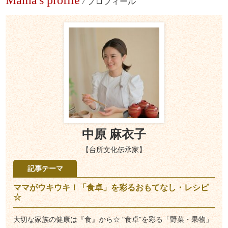
Mama's profile
/
プロフィール
中原 麻衣子
【台所文化伝承家】
記事テーマ
ママがウキウキ！「食卓」を彩るおもてなし・レシピ
☆
大切な家族の健康は『食』から☆ “食卓”を彩る「野菜・果物」