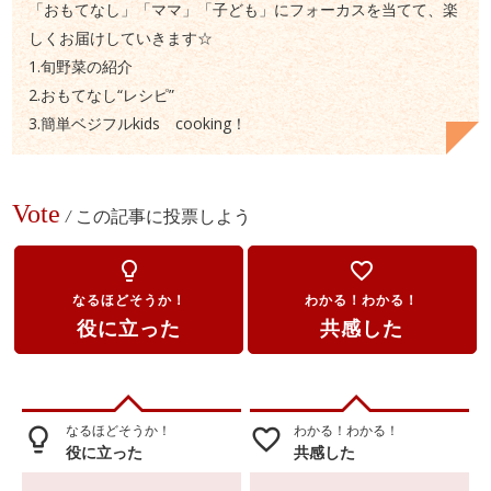
「おもてなし」「ママ」「子ども」にフォーカスを当てて、楽
しくお届けしていきます☆
1.旬野菜の紹介
2.おもてなし“レシピ”
3.簡単ベジフルkids cooking！
Vote
/
この記事に投票しよう
lightbulb_outline
favorite_border
なるほどそうか！
わかる！わかる！
役に立った
共感した
なるほどそうか！
わかる！わかる！
lightbulb_outline
favorite_border
役に立った
共感した