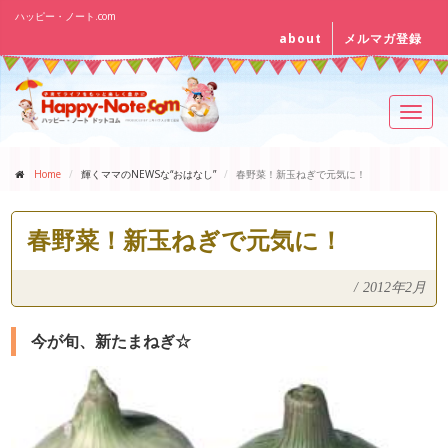
ハッピー・ノート.com
about
メルマガ登録
Toggl
navig
Home
輝くママのNEWSな“おはなし”
春野菜！新玉ねぎで元気に！
春野菜！新玉ねぎで元気に！
/
2012年2月
今が旬、新たまねぎ☆