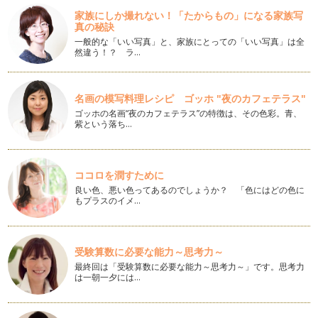
おもてなしにもぴったり♪カラフルトマトでジェノベーゼパス
家族にしか撮れない！「たからもの」になる家族写
タ♪
真の秘訣
4月、春ですね～☆皆さま、今年度もどうぞ中原麻衣子をよ
一般的な「いい写真」と、家族にとっての「いい写真」は全
ろし…
然違う！？ ラ…
【キッズクッキング】ひなまつり☆
3月3日ひなまつりは、女の子のお節句☆女の子がいるお宅で
名画の模写料理レシピ ゴッホ "夜のカフェテラス"
は、豊かな成長をお祈りし…
ゴッホの名画“夜のカフェテラス”の特徴は、その色彩。青、
紫という落ち…
子どもにできるおもてなし「お正月＆バレンタイン」
日本は、古くから移り行く四季を愛すると共に、季節ごとの歳
時・年中行事を大…
ココロを潤すために
【続編】子どもに出来るおもてなしレシピ☆
良い色、悪い色ってあるのでしょうか？ 「色にはどの色に
皆さま、新年明けましておめでとうございます！ いつも読ん
もプラスのイメ…
で頂きありがとうございます。201…
子どもにできるクリスマスのおもてなしレシピ☆
受験算数に必要な能力～思考力～
街はキラキラ☆クリスマスシーズン真っただ中ですね♪ パー
最終回は「受験算数に必要な能力～思考力～」です。思考力
ティーシーズンということ…
は一朝一夕には…
ビタミンCたっぷりの秋の味覚『次郎柿』で風邪予防！
11月に入り、まさに旬を迎えている柿♪ 柿1個で、ビタミンC