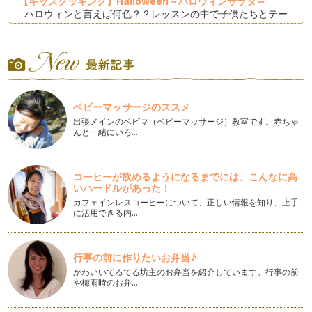
【キッズクッキング】Halloween～ハロウィンサラダ～
ハロウィンと言えば何色？？レッスンの中で子供たちとテー
マカ…
【キッズクッキング】Halloween～パンプキンパイ～
ハロウィン月間ということで、ハロウィンをテーマにした可愛
いレシピを紹介して参りま…
ベビーマッサージのススメ
【キッズクッキング】Summer Party！
今年の夏は本当に猛暑でしたね。暑さを吹き飛ばすような元気
出張メインのベビマ（ベビーマッサージ）教室です。赤ちゃ
んと一緒にいろ…
になる夏休み企画として、『Summ…
【キッズクッキングレッスン】☆七夕☆
梅雨明けし、夏本番の2013年夏。今日は七夕☆七夕をテーマ
コーヒーが飲めるようになるまでには、こんなに高
に、キッズクッキングレ…
いハードルがあった！
カフェインレスコーヒーについて、正しい情報を知り、上手
に活用できる内…
パパいつもありがとう！父の日キッズクッキング！
「父の日」ってなに？？ 「パパに感謝をする日。」「パパに
ありがとう♪とい…
行事の前に作りたいお弁当♪
【キッズクッキング】こどもの日＆母の日
かわいいてるてる坊主のお弁当を紹介しています。行事の前
５月５日は、こどもの日。もとは五節句のひとつ「端午の節
や梅雨時のお弁…
句」にあたり、江戸時代のころから男の…