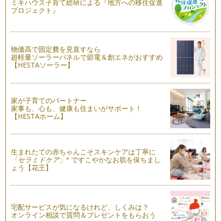
9月頃までが旬と言われている、今が旬のメロン！ 私は子ど
ミキハウス子育て総研による『地方への移住促進
プロジェクト』
ものころから一番の大好物は？と言わ…
キッズクッキング☆真夏のおもてなし手まり寿司☆
もうすぐ夏休みですね。夏休みになると、お友だちや親せきと
の集まる機会が増えますよね。そんな…
物価高で固定費を見直すなら
超軽量ソーラーパネルで節電＆創エネがおすすめ
【HESTAソーラー】
キッズクッキング テーマは『七夕』☆
今月は、夏野菜を主役にして、『七夕』をテーマにキッズクッ
キングを開催しました。七…
家が子育てのパートナー
【夏】ママのためのサビ落としレシピ♪
家事も、心も、健康も住まいがサポート！
茄子に含まれている成分は、約94％が水分と言われていま
【HESTAホーム】
す。 栄養価が高い野菜ではあ…
そろそろ夏野菜が旬を迎えます。
生まれたての赤ちゃんこそスキンケアは丁寧に
6月になると、夏野菜（初夏野菜）が旬を迎えます。どんな野
※
「セラミドケア」
ですこやかなお肌を保ちまし
菜があるかというと・・・枝豆・トマ…
ょう【花王】
紫外線対策＆熱中症対策には、ビタミンCが効果的！
5月に入り、気温が急上昇する日が増え、暖かいを通り過ぎ、
暑い日も増えてきましたね。日中、お…
宅配サービスが気になるけれど、しくみは？
オンライン相談で質問＆プレゼントをもらおう
キッズクッキング☆「こどもの日」Part2