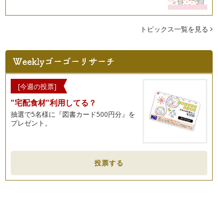
こどもの日は、「こどもの人格を重んじ、こどもの幸福をはか
るとともに、母に感謝する」ことが趣…
トピックス一覧を見る
キッズクッキング☆「子どもの日」Part１
もうすぐ「子どもの日」。 男の子がいるご家庭では、兜を飾
られていらっし…
ベジタブルカービングで食卓を華やかに☆
ベジタブルカービングとは、タイの伝統工芸。 小さなナイフ
[今週の投票]
一本で、作り上げていくその…
"宅配食材"利用してる？
旬のうるいで美肌美人に！
抽選で5名様に『図書カード500円分』を
うるい（おおばきぼうし）をご存じでしょうか？ 写真左が、
プレゼント。
うるい（おおばきぼうし）で…
キッズクッキング！春野菜でひなまつりパーティー！
「ひなまつり」は、女の子のすこやかな成長を祈る節句の年中
投票する
行事。 女の子が…
春野菜！新玉ねぎで元気に！
2月に入り、まさに旬が到来の“…
St．Valentine×野菜果物でおうちチョコ☆