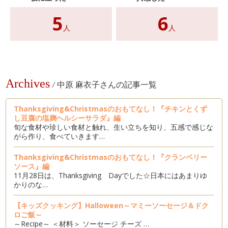
5
6
人
人
Archives
/
中原 麻衣子さんの記事一覧
Thanksgiving&Christmasのおもてなし！『チキンとくず
し豆腐の塩麹ヘルシーサラダ』編
旬な食材や珍しい食材と触れ、生い立ちを知り、五感で感じな
がら作り、食べていきます…
Thanksgiving&Christmasのおもてなし！『クランベリー
ソース』編
11月28日は、Thanksgiving Dayでした☆日本にはあまりゆ
かりのな…
【キッズクッキング】Halloween～マミーソーセージ＆ドク
ロご飯～
～Recipe～ ＜材料＞ ソーセージ チーズ …