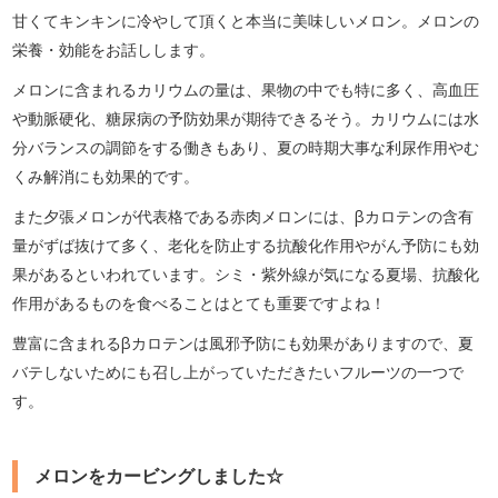
甘くてキンキンに冷やして頂くと本当に美味しいメロン。メロンの
栄養・効能をお話しします。
メロンに含まれるカリウムの量は、果物の中でも特に多く、高血圧
や動脈硬化、糖尿病の予防効果が期待できるそう。カリウムには水
分バランスの調節をする働きもあり、夏の時期大事な利尿作用やむ
くみ解消にも効果的です。
また夕張メロンが代表格である赤肉メロンには、βカロテンの含有
量がずば抜けて多く、老化を防止する抗酸化作用やがん予防にも効
果があるといわれています。シミ・紫外線が気になる夏場、抗酸化
作用があるものを食べることはとても重要ですよね！
豊富に含まれるβカロテンは風邪予防にも効果がありますので、夏
バテしないためにも召し上がっていただきたいフルーツの一つで
す。
メロンをカービングしました☆