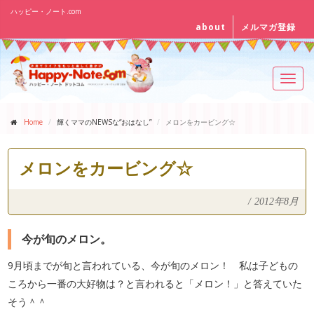
ハッピー・ノート.com
about
メルマガ登録
Toggl
navig
Home
輝くママのNEWSな“おはなし”
メロンをカービング☆
メロンをカービング☆
/
2012年8月
今が旬のメロン。
9月頃までが旬と言われている、今が旬のメロン！ 私は子どもの
ころから一番の大好物は？と言われると「メロン！」と答えていた
そう＾＾