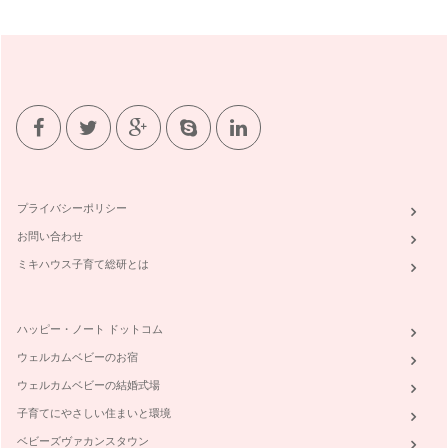
St．Valentine×野菜果物でおうちチョコ☆
バレンタインとは、2月14日に祝われ、世界各地で男女の愛の
誓いの日とされるのだそう☆愛の誓…
簡単ベジフルkids cooking②お正月料理
2012年がスタートしましたね。本年も、ママがウキウキ！で
きる「食卓」を彩るおもてなし・レ…
『冬野菜でインフルエンザやウィルスに負けない体作り！②鍋
編』
プライバシーポリシー
先日、スウェーデン在住の友人が一時帰国で我が家に遊びに来
てくれました。お子様は、1歳の可愛…
お問い合わせ
ミキハウス子育て総研とは
『冬野菜でインフルエンザやウィルスに負けない体作り！①栄
養編』
わが家が毎日利用している八百屋さん。築地市場から毎朝仕入
れた新鮮なお野菜をトラックに積んで…
ハッピー・ノート ドットコム
ウェルカムベビーのお宿
☆ｸﾘｽﾏｽ☆家族に！ｹﾞｽﾄに！喜ばれるおもてなし②コーディネ
ウェルカムベビーの結婚式場
ート編
前回の続編として、☆クリスマス☆家族に！ゲストに！喜ばれ
子育てにやさしい住まいと環境
るおもてなし②コーディネート編と題…
ベビーズヴァカンスタウン