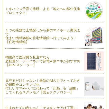
メロンをカービング☆
9月頃までが旬と言われている、今が旬のメロン！ 私は子ど
ミキハウス子育て総研による『地方への移住促進
プロジェクト』
ものころから一番の大好物は？と言わ…
キッズクッキング☆真夏のおもてなし手まり寿司☆
もうすぐ夏休みですね。夏休みになると、お友だちや親せきと
１つの店舗で土地探しから夢のマイホーム実現ま
の集まる機会が増えますよね。そんな…
で
住まい情報満載の住宅情報館へ行ってみよう！
キッズクッキング テーマは『七夕』☆
【住宅情報館】
今月は、夏野菜を主役にして、『七夕』をテーマにキッズクッ
キングを開催しました。七…
物価高で固定費を見直すなら
【夏】ママのためのサビ落としレシピ♪
超軽量ソーラーパネルで節電＆創エネがおすすめ
茄子に含まれている成分は、約94％が水分と言われていま
【HESTAソーラー】
す。 栄養価が高い野菜ではあ…
そろそろ夏野菜が旬を迎えます。
見守るだけじゃない！最新のAIの力でとっておき
6月になると、夏野菜（初夏野菜）が旬を迎えます。どんな野
の瞬間をコンテンツ化
菜があるかというと・・・枝豆・トマ…
忙しいママやパパに代わって「記録」&「編集」
してくれるスグレモノ【雲云テクノロジー】
紫外線対策＆熱中症対策には、ビタミンCが効果的！
5月に入り、気温が急上昇する日が増え、暖かいを通り過ぎ、
暑い日も増えてきましたね。日中、お…
生まれたての赤ちゃんこそスキンケアは丁寧に