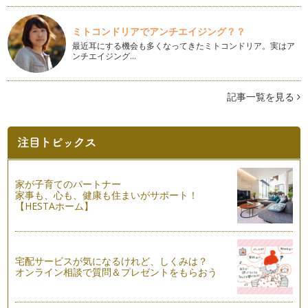
ビタミンCたっぷりの秋の味覚『次郎柿』で風邪予防！
11月に入り、まさに旬を迎えている柿♪ 柿1個で、ビタミンC
一日必要量が取れるほ…
ミトコンドリアでアンチエイジング？？
最近耳にする機会も多くなってきたミトコンドリア。実はア
Halloween Kids Cooking！
ンチエイジング…
秋晴れの気持ちのいい日。Halloween Kids Cookingを開催
＠He…
記事一覧を見る
かぼちゃお化け「ジャック・オ・ランタン」を作ってみよう♪
ここ数年、盛り上がっているHelloween☆街もオレンジ×ブラ
ックの組み合わ…
秋の味覚をチョコベジで☆
10月になり、今年もあと3ヵ月となりました。季節は『秋』。
家が子育てのパートナー
味覚の秋ですね。秋に旬…
家事も、心も、健康も住まいがサポート！
【HESTAホーム】
☆ベジタブルカービング☆食卓を華やかに！
毎日の食卓をちょっと華やかにしてみませんか。パパの驚く
顔・…
宅配サービスが気になるけれど、しくみは？
夏こそ、バーニャ・カウダ☆
オンライン相談で質問＆プレゼントをもらおう
バーニャ・カウダはイタリアを代表する冬の野菜料理だそう。
ピエモンテ語で「バーニャ」は「ソー…