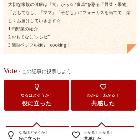
大切な家族の健康は『食』から☆ “食卓”を彩る「野菜・果物」
「おもてなし」「ママ」「子ども」にフォーカスを当てて、楽
しくお届けしていきます☆
1.旬野菜の紹介
2.おもてなし“レシピ”
3.簡単ベジフルkids cooking！
Vote
/
この記事に投票しよう
lightbulb_outline
favorite_border
なるほどそうか！
わかる！わかる！
役に立った
共感した
なるほどそうか！
わかる！わかる！
lightbulb_outline
favorite_border
役に立った
共感した