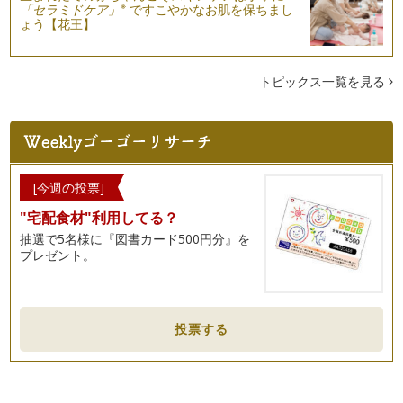
※
「セラミドケア」
ですこやかなお肌を保ちまし
ょう【花王】
キッズクッキング☆「こどもの日」Part2
こどもの日は、「こどもの人格を重んじ、こどもの幸福をはか
るとともに、母に感謝する」ことが趣…
トピックス一覧を見る
キッズクッキング☆「子どもの日」Part１
もうすぐ「子どもの日」。 男の子がいるご家庭では、兜を飾
られていらっし…
ベジタブルカービングで食卓を華やかに☆
ベジタブルカービングとは、タイの伝統工芸。 小さなナイフ
[今週の投票]
一本で、作り上げていくその…
"宅配食材"利用してる？
旬のうるいで美肌美人に！
抽選で5名様に『図書カード500円分』を
うるい（おおばきぼうし）をご存じでしょうか？ 写真左が、
プレゼント。
うるい（おおばきぼうし）で…
キッズクッキング！春野菜でひなまつりパーティー！
「ひなまつり」は、女の子のすこやかな成長を祈る節句の年中
投票する
行事。 女の子が…
春野菜！新玉ねぎで元気に！
2月に入り、まさに旬が到来の“…