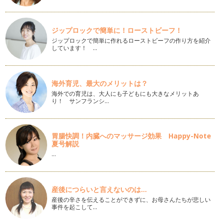
句」にあたり、江戸時代のころから男の…
おもてなしにもぴったり♪カラフルトマトでジェノベーゼパス
ジップロックで簡単に！ローストビーフ！
タ♪
4月、春ですね～☆皆さま、今年度もどうぞ中原麻衣子をよ
ジップロックで簡単に作れるローストビーフの作り方を紹介
しています！ …
ろし…
【キッズクッキング】ひなまつり☆
3月3日ひなまつりは、女の子のお節句☆女の子がいるお宅で
海外育児、最大のメリットは？
は、豊かな成長をお祈りし…
海外での育児は、大人にも子どもにも大きなメリットあ
り！ サンフランシ…
子どもにできるおもてなし「お正月＆バレンタイン」
日本は、古くから移り行く四季を愛すると共に、季節ごとの歳
時・年中行事を大…
胃腸快調！内臓へのマッサージ効果 Happy-Note
夏号解説
【続編】子どもに出来るおもてなしレシピ☆
皆さま、新年明けましておめでとうございます！ いつも読ん
…
で頂きありがとうございます。201…
子どもにできるクリスマスのおもてなしレシピ☆
産後につらいと言えないのは...
街はキラキラ☆クリスマスシーズン真っただ中ですね♪ パー
産後の辛さを伝えることができずに、お母さんたちが悲しい
ティーシーズンということ…
事件を起こして…