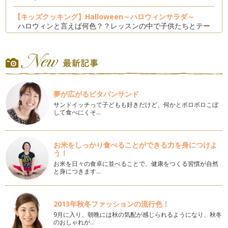
【キッズクッキング】Halloween～ハロウィンサラダ～
ハロウィンと言えば何色？？レッスンの中で子供たちとテー
マカ…
【キッズクッキング】Halloween～パンプキンパイ～
ハロウィン月間ということで、ハロウィンをテーマにした可愛
いレシピを紹介して参りま…
夢が広がるピタパンサンド
【キッズクッキング】Summer Party！
今年の夏は本当に猛暑でしたね。暑さを吹き飛ばすような元気
サンドイッチって子どもも好きだけど、何かとボロボロこぼ
して食べにくそ…
になる夏休み企画として、『Summ…
【キッズクッキングレッスン】☆七夕☆
梅雨明けし、夏本番の2013年夏。今日は七夕☆七夕をテーマ
お米をしっかり食べることができる力を身につけよ
に、キッズクッキングレ…
う！
お米を日々の食卓に並べることで、健康をつくる習慣が自然
と身につきます…
パパいつもありがとう！父の日キッズクッキング！
「父の日」ってなに？？ 「パパに感謝をする日。」「パパに
ありがとう♪とい…
2013年秋冬ファッションの流行色！
【キッズクッキング】こどもの日＆母の日
9月に入り、朝晩には秋の気配が感じられるようになり、秋冬
５月５日は、こどもの日。もとは五節句のひとつ「端午の節
のおしゃれが…