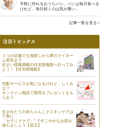
手軽に作れるおうちパン。パンは毎日食べる
けれど、毎日焼くのは気が重い…
記事一覧を見る
１つの店舗で土地探しから夢のマイホー
ム実現まで
住まい情報満載の住宅情報館へ行ってみ
よう！【住宅情報館】
宅配サービスが気になるけれど、しくみ
は？
オンライン相談で質問＆プレゼントをも
らおう
生まれたての赤ちゃんこそスキンケアは
丁寧に
※
「セラミドケア」
ですこやかなお肌を
保ちましょう【花王】