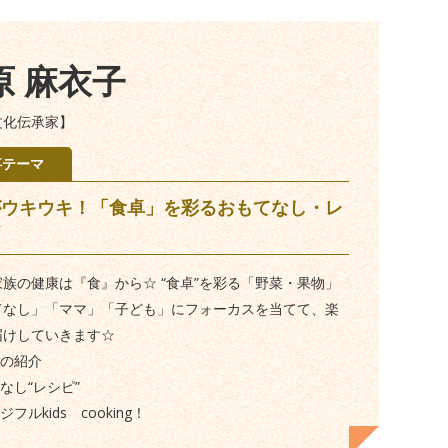
原 麻衣子
文化伝承家】
事テーマ
がウキウキ！「食卓」を彩るおもてなし・レ
☆
族の健康は『食』から☆ “食卓”を彩る「野菜・果物」
てなし」「ママ」「子ども」にフォーカスを当てて、楽
届けしていきます☆
菜の紹介
てなし“レシピ”
ジフルkids cooking！