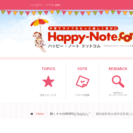
ハッピー・ノート.com
TOPICS
VOTE
RESEARCH
WEEKLY
注目トピックス
リサーチ投票
ゴーゴーリサーチ
Home
輝くママのNEWSな“おはなし”
紫外線対策＆熱中症対策に