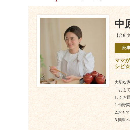
中
【台所
記
ママ
シピ
大切な家
「おも
しくお
1.旬野
2.おも
3.簡単ベ