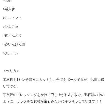
○紫人参
○ミニトマト
○ひよこ豆
○青えんどう
○赤いんげん豆
○クルトン
＜作り方＞
①材料を1センチ四方にカットし、全てをボールで混ぜ、お皿に盛
り付ける。
②市販のドレッシングをかけて召し上がれ♪まるで、宝石箱の中の
ように、カラフルな食材が宝石みたいにキラキラしていますよ！