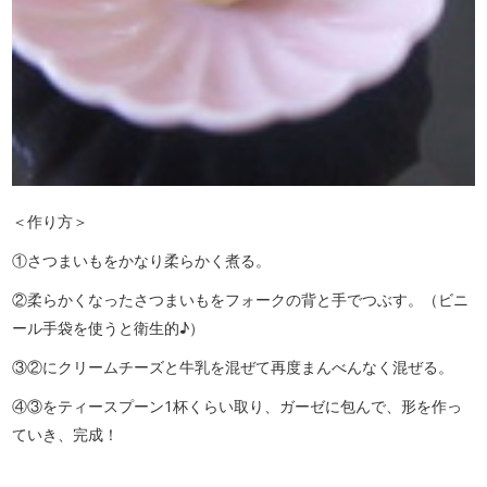
＜作り方＞
①さつまいもをかなり柔らかく煮る。
②柔らかくなったさつまいもをフォークの背と手でつぶす。（ビニ
ール手袋を使うと衛生的♪）
③②にクリームチーズと牛乳を混ぜて再度まんべんなく混ぜる。
④③をティースプーン1杯くらい取り、ガーゼに包んで、形を作っ
ていき、完成！