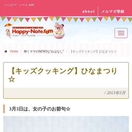
ハッピー・ノート.com
about
メルマガ登録
Toggl
navig
Home
輝くママのNEWSな“おはなし”
【キッズクッキング】ひなまつり☆
【キッズクッキング】ひなまつり
☆
/
2013年3月
3月3日は、女の子のお節句☆