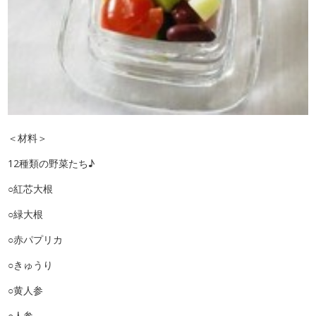
＜材料＞
12種類の野菜たち♪
○紅芯大根
○緑大根
○赤パプリカ
○きゅうり
○黄人参
○人参