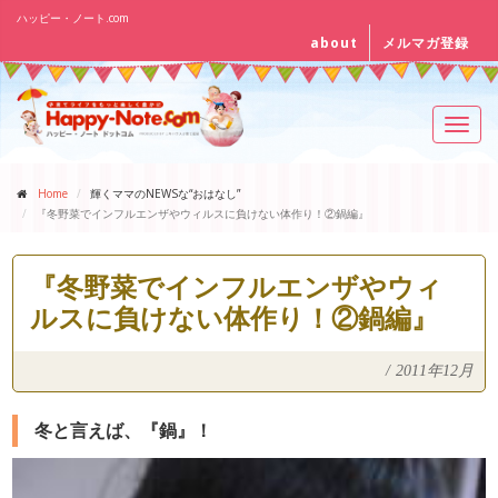
ハッピー・ノート.com
about
メルマガ登録
Toggl
navig
Home
輝くママのNEWSな“おはなし”
『冬野菜でインフルエンザやウィルスに負けない体作り！②鍋編』
『冬野菜でインフルエンザやウィ
ルスに負けない体作り！②鍋編』
/
2011年12月
冬と言えば、『鍋』！