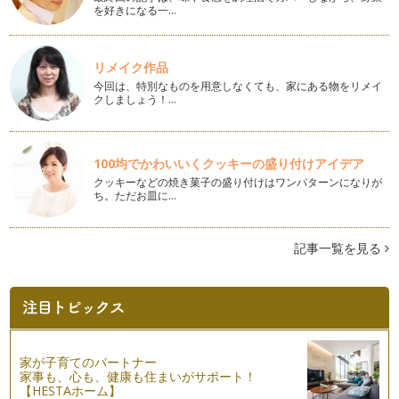
皆さま、新年明けましておめでとうございます！ いつも読ん
を好きになる一…
で頂きありがとうございます。201…
子どもにできるクリスマスのおもてなしレシピ☆
リメイク作品
街はキラキラ☆クリスマスシーズン真っただ中ですね♪ パー
今回は、特別なものを用意しなくても、家にある物をリメイ
ティーシーズンということ…
クしましょう！…
ビタミンCたっぷりの秋の味覚『次郎柿』で風邪予防！
11月に入り、まさに旬を迎えている柿♪ 柿1個で、ビタミンC
一日必要量が取れるほ…
100均でかわいいくクッキーの盛り付けアイデア
クッキーなどの焼き菓子の盛り付けはワンパターンになりが
Halloween Kids Cooking！
ち。ただお皿に…
秋晴れの気持ちのいい日。Halloween Kids Cookingを開催
＠He…
記事一覧を見る
かぼちゃお化け「ジャック・オ・ランタン」を作ってみよう♪
ここ数年、盛り上がっているHelloween☆街もオレンジ×ブラ
ックの組み合わ…
秋の味覚をチョコベジで☆
10月になり、今年もあと3ヵ月となりました。季節は『秋』。
家が子育てのパートナー
味覚の秋ですね。秋に旬…
家事も、心も、健康も住まいがサポート！
【HESTAホーム】
☆ベジタブルカービング☆食卓を華やかに！