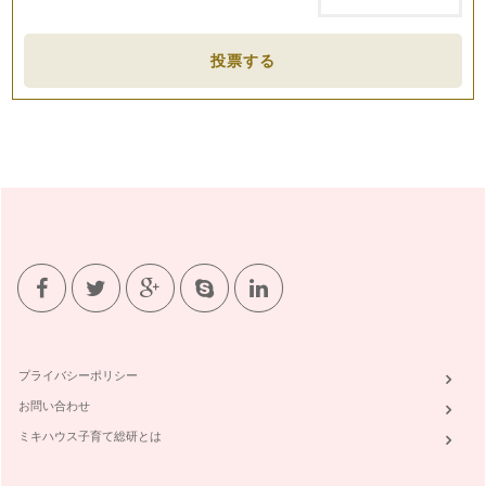
キッズクッキング！春野菜でひなまつりパーティー！
「ひなまつり」は、女の子のすこやかな成長を祈る節句の年中
投票する
行事。 女の子が…
春野菜！新玉ねぎで元気に！
2月に入り、まさに旬が到来の“…
St．Valentine×野菜果物でおうちチョコ☆
バレンタインとは、2月14日に祝われ、世界各地で男女の愛の
誓いの日とされるのだそう☆愛の誓…
簡単ベジフルkids cooking②お正月料理
2012年がスタートしましたね。本年も、ママがウキウキ！で
きる「食卓」を彩るおもてなし・レ…
『冬野菜でインフルエンザやウィルスに負けない体作り！②鍋
編』
プライバシーポリシー
先日、スウェーデン在住の友人が一時帰国で我が家に遊びに来
てくれました。お子様は、1歳の可愛…
お問い合わせ
ミキハウス子育て総研とは
『冬野菜でインフルエンザやウィルスに負けない体作り！①栄
養編』