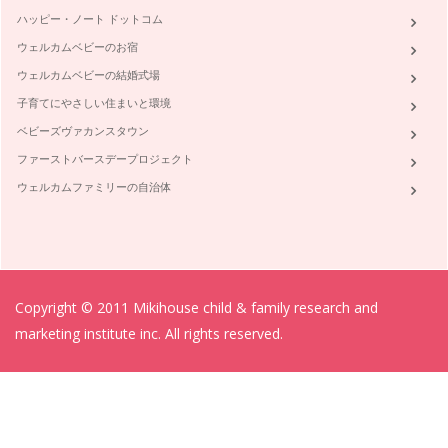
わが家が毎日利用している八百屋さん。築地市場から毎朝仕入
れた新鮮なお野菜をトラックに積んで…
ハッピー・ノート ドットコム
ウェルカムベビーのお宿
☆ｸﾘｽﾏｽ☆家族に！ｹﾞｽﾄに！喜ばれるおもてなし②コーディネ
ウェルカムベビーの結婚式場
ート編
前回の続編として、☆クリスマス☆家族に！ゲストに！喜ばれ
子育てにやさしい住まいと環境
るおもてなし②コーディネート編と題…
ベビーズヴァカンスタウン
☆ｸﾘｽﾏｽ☆家族に！ｹﾞｽﾄに！喜ばれるおもてなし①レシピ編
ファーストバースデープロジェクト
ハロウィンも終わり、街は一気にクリスマスムードに移り変わ
ウェルカムファミリーの自治体
るこの１１月☆なんだか、クリスマス…
簡単ベジフルkids cooking①お子様の野菜嫌いを直そう
苦手なお野菜って、お子様なら誰でもあるもの♪好きなものが
あれば苦手なものがあって当然です♪…
Copyright © 2011 Mikihouse child & family research and
今が『旬』！THE 秋野菜！
秋野菜といえば？さつまいも・里芋・きのこ類・春菊・ごぼ
marketing institute inc. All rights reserved.
う・ブロッコリー・カリフラワー・れんこ…
茄子 de 『おうちビストロ 温製＆冷製ラタトュイユ』
茄子は、約94％水分。ビタミンＢ群・Ｃなどのビタミン、カ
ルシウム・鉄分・カリウムなどのミネ…