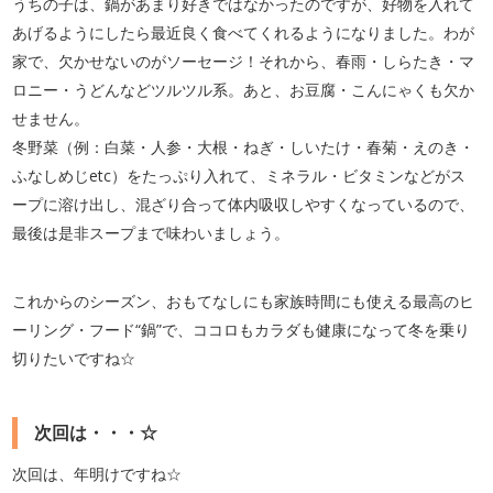
うちの子は、鍋があまり好きではなかったのですが、好物を入れて
あげるようにしたら最近良く食べてくれるようになりました。わが
家で、欠かせないのがソーセージ！それから、春雨・しらたき・マ
ロニー・うどんなどツルツル系。あと、お豆腐・こんにゃくも欠か
せません。
冬野菜（例：白菜・人参・大根・ねぎ・しいたけ・春菊・えのき・
ふなしめじetc）をたっぷり入れて、ミネラル・ビタミンなどがス
ープに溶け出し、混ざり合って体内吸収しやすくなっているので、
最後は是非スープまで味わいましょう。
これからのシーズン、おもてなしにも家族時間にも使える最高のヒ
ーリング・フード“鍋”で、ココロもカラダも健康になって冬を乗り
切りたいですね☆
次回は・・・☆
次回は、年明けですね☆