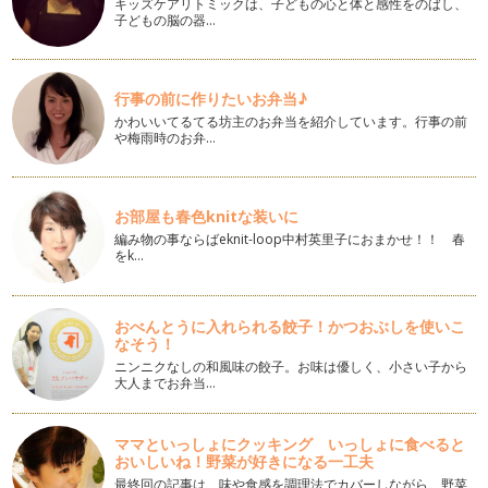
キッズケアリトミックは、子どもの心と体と感性をのばし、
子どもの脳の器…
パパいつもありがとう！父の日キッズクッキング！
「父の日」ってなに？？ 「パパに感謝をする日。」「パパに
ありがとう♪とい…
行事の前に作りたいお弁当♪
【キッズクッキング】こどもの日＆母の日
かわいいてるてる坊主のお弁当を紹介しています。行事の前
５月５日は、こどもの日。もとは五節句のひとつ「端午の節
や梅雨時のお弁…
句」にあたり、江戸時代のころから男の…
おもてなしにもぴったり♪カラフルトマトでジェノベーゼパス
お部屋も春色knitな装いに
タ♪
4月、春ですね～☆皆さま、今年度もどうぞ中原麻衣子をよ
編み物の事ならばeknit-loop中村英里子におまかせ！！ 春
をk…
ろし…
【キッズクッキング】ひなまつり☆
3月3日ひなまつりは、女の子のお節句☆女の子がいるお宅で
おべんとうに入れられる餃子！かつおぶしを使いこ
は、豊かな成長をお祈りし…
なそう！
ニンニクなしの和風味の餃子。お味は優しく、小さい子から
大人までお弁当…
子どもにできるおもてなし「お正月＆バレンタイン」
日本は、古くから移り行く四季を愛すると共に、季節ごとの歳
時・年中行事を大…
ママといっしょにクッキング いっしょに食べると
おいしいね！野菜が好きになる一工夫
【続編】子どもに出来るおもてなしレシピ☆
最終回の記事は、味や食感を調理法でカバーしながら、野菜