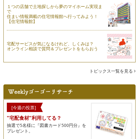
そろそろ夏野菜が旬を迎えます。
１つの店舗で土地探しから夢のマイホーム実現ま
6月になると、夏野菜（初夏野菜）が旬を迎えます。どんな野
で
菜があるかというと・・・枝豆・トマ…
住まい情報満載の住宅情報館へ行ってみよう！
【住宅情報館】
紫外線対策＆熱中症対策には、ビタミンCが効果的！
5月に入り、気温が急上昇する日が増え、暖かいを通り過ぎ、
暑い日も増えてきましたね。日中、お…
宅配サービスが気になるけれど、しくみは？
オンライン相談で質問＆プレゼントをもらおう
キッズクッキング☆「こどもの日」Part2
こどもの日は、「こどもの人格を重んじ、こどもの幸福をはか
るとともに、母に感謝する」ことが趣…
トピックス一覧を見る
キッズクッキング☆「子どもの日」Part１
もうすぐ「子どもの日」。 男の子がいるご家庭では、兜を飾
られていらっし…
ベジタブルカービングで食卓を華やかに☆
ベジタブルカービングとは、タイの伝統工芸。 小さなナイフ
[今週の投票]
一本で、作り上げていくその…
"宅配食材"利用してる？
旬のうるいで美肌美人に！
抽選で5名様に『図書カード500円分』を
うるい（おおばきぼうし）をご存じでしょうか？ 写真左が、
プレゼント。
うるい（おおばきぼうし）で…