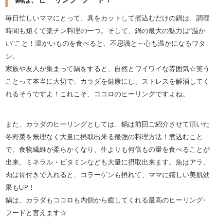
毎日忙しいママにとって、具をカットして煮込むだけの鍋は、調理
時間も短くて楽チン料理の一つ。そして、鍋の最大の魅力は“温か
い”こと！温かいものを食べると、不思議と～心も温かになるワタ
シ。
家族や友人が集まって鍋をすると、自然とワイワイな雰囲気☆笑う
ことって本当に大切で、カラダを健康にし、ストレスを解消してく
れるそうですよ！これこそ、ココロのヒーリングですよね。
また、カラダのヒーリングとしては、鍋は前回ご紹介させて頂いた
冬野菜を無理なく大量に摂取出来る最強の料理方法！煮込むこと
で、食物繊維が柔らかくなり、生よりも何倍もの量を食べることが
出来、ミネラル・ビタミンなども大量に摂取出来ます。魚はアラ、
肉は骨付きで入れると、コラーゲンも摂れて、ママに嬉しい美肌効
果もUP！
鍋は、カラダもココロも内側から癒してくれる最高のヒーリング･
フードと言えます☆