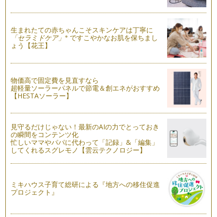
毎日の食卓をちょっと華やかにしてみませんか。パパの驚く
顔・…
生まれたての赤ちゃんこそスキンケアは丁寧に
夏こそ、バーニャ・カウダ☆
※
「セラミドケア」
ですこやかなお肌を保ちまし
ょう【花王】
バーニャ・カウダはイタリアを代表する冬の野菜料理だそう。
ピエモンテ語で「バーニャ」は「ソー…
メロンをカービング☆
物価高で固定費を見直すなら
9月頃までが旬と言われている、今が旬のメロン！ 私は子ど
超軽量ソーラーパネルで節電＆創エネがおすすめ
ものころから一番の大好物は？と言わ…
【HESTAソーラー】
キッズクッキング☆真夏のおもてなし手まり寿司☆
もうすぐ夏休みですね。夏休みになると、お友だちや親せきと
見守るだけじゃない！最新のAIの力でとっておき
の集まる機会が増えますよね。そんな…
の瞬間をコンテンツ化
忙しいママやパパに代わって「記録」&「編集」
キッズクッキング テーマは『七夕』☆
してくれるスグレモノ【雲云テクノロジー】
今月は、夏野菜を主役にして、『七夕』をテーマにキッズクッ
キングを開催しました。七…
ミキハウス子育て総研による『地方への移住促進
【夏】ママのためのサビ落としレシピ♪
プロジェクト』
茄子に含まれている成分は、約94％が水分と言われていま
す。 栄養価が高い野菜ではあ…