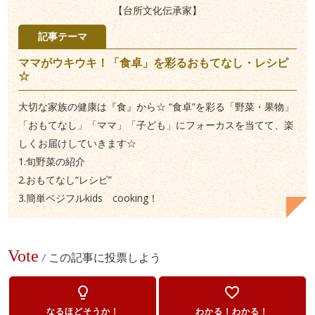
【台所文化伝承家】
記事テーマ
ママがウキウキ！「食卓」を彩るおもてなし・レシピ
☆
大切な家族の健康は『食』から☆ “食卓”を彩る「野菜・果物」
「おもてなし」「ママ」「子ども」にフォーカスを当てて、楽
しくお届けしていきます☆
1.旬野菜の紹介
2.おもてなし“レシピ”
3.簡単ベジフルkids cooking！
Vote
/
この記事に投票しよう
lightbulb_outline
favorite_border
なるほどそうか！
わかる！わかる！