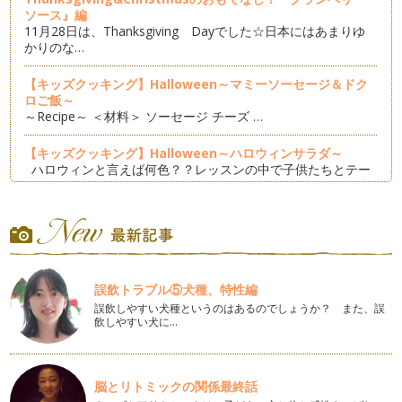
ソース』編
11月28日は、Thanksgiving Dayでした☆日本にはあまりゆ
かりのな…
【キッズクッキング】Halloween～マミーソーセージ＆ドク
ロご飯～
～Recipe～ ＜材料＞ ソーセージ チーズ …
【キッズクッキング】Halloween～ハロウィンサラダ～
ハロウィンと言えば何色？？レッスンの中で子供たちとテー
マカ…
【キッズクッキング】Halloween～パンプキンパイ～
ハロウィン月間ということで、ハロウィンをテーマにした可愛
いレシピを紹介して参りま…
誤飲トラブル⑤犬種、特性編
【キッズクッキング】Summer Party！
今年の夏は本当に猛暑でしたね。暑さを吹き飛ばすような元気
誤飲しやすい犬種というのはあるのでしょうか？ また、誤
飲しやすい犬に…
になる夏休み企画として、『Summ…
【キッズクッキングレッスン】☆七夕☆
梅雨明けし、夏本番の2013年夏。今日は七夕☆七夕をテーマ
脳とリトミックの関係最終話
に、キッズクッキングレ…