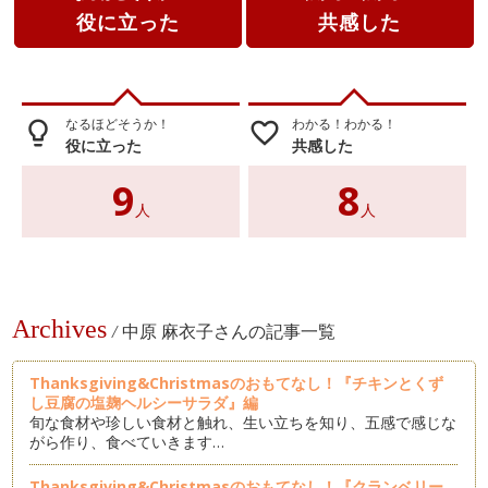
役に立った
共感した
なるほどそうか！
わかる！わかる！
lightbulb_outline
favorite_border
役に立った
共感した
9
8
人
人
Archives
/
中原 麻衣子さんの記事一覧
Thanksgiving&Christmasのおもてなし！『チキンとくず
し豆腐の塩麹ヘルシーサラダ』編
旬な食材や珍しい食材と触れ、生い立ちを知り、五感で感じな
がら作り、食べていきます…
Thanksgiving&Christmasのおもてなし！『クランベリー