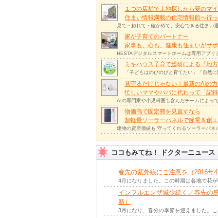
１つの店舗で土地探しから夢のマイ
住まい情報満載の住宅情報館へ行
見て・触れて・確かめて、安心できる住まい選
家が子育てのパートナー
家事も、心も、健康も住まいがサポー
HESTAデジタルスマートホームは専用アプ
ミキハウス子育て総研による『地方
「子どもはのびのびと育てたい」「自然に
見守るだけじゃない！最新のAIの
忙しいママやパパに代わって「記録
AIの専門家や小児科医も含んだチームによっ
物価高で固定費を見直すなら
超軽量ソーラーパネルで節電＆創エ
建物の資産価値も 守ってくれるソーラーパネ
ココもみてね！ ドクターニュース
春先の紫外線にご注意を（2016年
4月になりました。この時期は各地で花
インフルエンザ減少続く／春先の感染
新）
3月になり、春分の季節を迎えました。