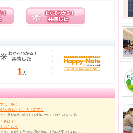
1
人
アは丁寧に
お肌を保ちましょう【花王】
ート 夏も敏感に傾きやすい肌にセラミドのうるおいを 気…
くみは？
をもらおう
デリ」 妊娠中や産後のお買い物は、本当に大変ですよね。…