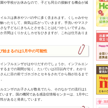
。園や学校がお休みなので、子ども同士の接触する機会が減
ウイルスは鼻水やツバの中に多く含まれます。くしゃみやセ
で触ったりして、病気は広がっていきます。手洗いやマスク
小さな子どもにきちんとさせることはむつかしいですよね。
数か月間はくりかえしカゼをひきますが、これは仕方ありま
び始まるのは1月中の可能性
でインフルエンザがはやりだすのでしょうか。インフルエン
するまでの期間が短く、たいていは2日以内です。わかり
者さんに目の前でゴホゴホとセキをされてから熱が出るまで
と。
ルエンザのお子さんが数名でたら、そのなかでの流行は1
ています。国の機関である感染症情報センターは、1月中に
能性があると発表しています。
注