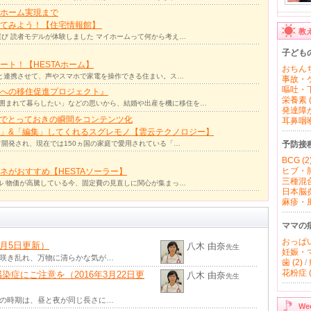
ホーム実現まで
ってみよう！【住宅情報館】
教
び 読者モデルが体験しました マイホームって何から考え…
子ども
ト！【HESTAホーム】
おちんち
リと連携させて、声やスマホで家電を操作できる住まい。ス…
事故・ケ
嘔吐・下
への移住促進プロジェクト』
栄養素 (
囲まれて暮らしたい」などの思いから、結婚や出産を機に移住を…
発達障が
力でとっておきの瞬間をコンテンツ化
耳鼻咽喉 
」&「編集」してくれるスグレモノ【雲云テクノロジー】
予防接
て開発され、現在では150ヵ国の家庭で愛用されている「…
BCG (2
ヒブ・肺
ネがおすすめ【HESTAソーラー】
三種混合
ル 物価が高騰している今、固定費の見直しに関心が集まっ…
日本脳炎 
麻疹・風
ママの
おっぱい 
4月5日更新）
八木 由奈
先生
妊娠・マ
が咲き乱れ、万物に清らかな気が…
歯 (2)
/
花粉症 (
症にご注意を（2016年3月22日更
八木 由奈
先生
この時期は、昼と夜が同じ長さに…
W