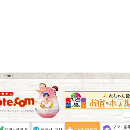
.com！