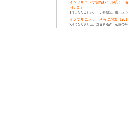
インフルエンザ警報レベル続く／春先
日更新）
3月になりました。この時期は、暦の上
インフルエンザ さらに増加（201
2月になりました。立春を過ぎ、公園の
インフルエンザが全国的に流行シーズ
新）
新しい年を迎えました。新年から2月の
インフルエンザが一部地域で流行シー
新）
新しい年を迎えました。新年から2月の
冬型感染症（2015年12月3日更新
12月になり、街にはクリスマスのイルミ
感染性胃腸炎にご注意を（2015年1
11月になりました。立冬が過ぎ、暦の上
インフルエンザによる学級閉鎖増加（
朝晩の冷え込みが厳しくなり、日が短く
新型ノロウイルスにご注意を（201
10月になりました。秋たけなわの気持ち
インフルエンザワクチンが変わります
9月になりました。朝晩は涼しくなり、
手足口病の流行続く（2015年8月1