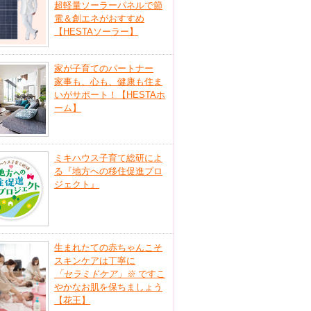
超軽量ソーラーパネルで節
電＆創エネがおすすめ
【HESTAソーラー】
家が子育てのパートナー
家事も、心も、健康も住ま
いがサポート！【HESTAホ
ーム】
ミキハウス子育て総研によ
る『地方への移住促進プロ
ジェクト』
生まれたての赤ちゃんこそ
スキンケアは丁寧に
「セラミドケア」
※
ですこ
やかなお肌を保ちましょう
【花王】