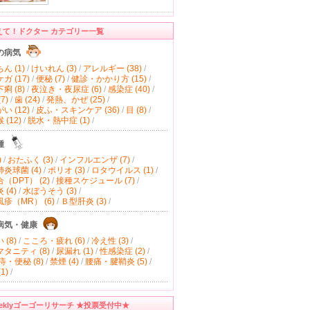
えて！ドクター カテゴリー一覧
の病気
ん (1)
/
けいれん (3)
/
アレルギー (38)
/
ガ (17)
/
便秘 (7)
/
健診・かかり方 (15)
/
痢 (8)
/
夜泣き・夜尿症 (6)
/
感染症 (40)
/
7)
/
歯 (24)
/
発熱、かぜ (25)
/
い (12)
/
皮ふ・スキンケア (36)
/
目 (8)
/
(12)
/
脱水・熱中症 (1)
/
種
)
/
おたふく (3)
/
インフルエンザ (7)
/
炎球菌 (4)
/
ポリオ (3)
/
ロタウイルス (1)
/
（DPT） (2)
/
接種スケジュール (7)
/
(4)
/
水ぼうそう (3)
/
疹（MR） (6)
/
Ｂ型肝炎 (3)
/
病気・健康
(8)
/
こころ・疲れ (6)
/
冷え性 (3)
/
タニティ (8)
/
尿漏れ (1)
/
性感染症 (2)
/
痔・便秘 (8)
/
禁煙 (4)
/
腰痛・腱鞘炎 (5)
/
1)
/
eeklyゴーゴーリサーチ ★投票受付中★