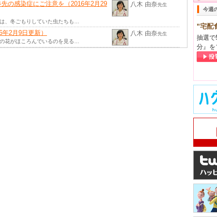
の感染症にご注意を（2016年2月29
八木 由奈
先生
今週
では、冬ごもりしていた虫たちも…
"宅配
6年2月9日更新）
八木 由奈
先生
抽選で
梅の花がほころんでいるのを見る…
分』を
ン入りしました（2016年1月18日更
八木 由奈
先生
立春までは、小寒・大寒と言われ…
ズン入りしました（2016年1月4日更
八木 由奈
先生
立春までは、小寒・大寒と言われ…
）
八木 由奈
先生
ネーションが華やいでいます。…
1月18日更新）
八木 由奈
先生
ではもう冬とされていますが、…
2015年10月28日更新）
八木 由奈
先生
なったりと、秋が一段と深まった…
5年10月5日更新）
八木 由奈
先生
の良い気候が続きます。子ども…
（2015年9月2日更新）
八木 由奈
先生
時折鈴虫の音が聞こえてきますね…
7日更新）
八木 由奈
先生