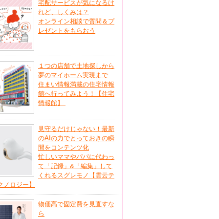
宅配サービスが気になるけ
れど、しくみは？
オンライン相談で質問＆プ
レゼントをもらおう
１つの店舗で土地探しから
夢のマイホーム実現まで
住まい情報満載の住宅情報
館へ行ってみよう！【住宅
情報館】
見守るだけじゃない！最新
のAIの力でとっておきの瞬
間をコンテンツ化
忙しいママやパパに代わっ
て「記録」&「編集」して
くれるスグレモノ【雲云テ
クノロジー】
物価高で固定費を見直すな
ら