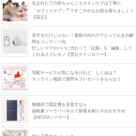
生まれたての赤ちゃんこそスキンケアは丁寧に
※
「セラミドケア」
ですこやかなお肌を保ちましょう
【花王】
見守るだけじゃない！最新のAIの力でとっておきの瞬
間をコンテンツ化
忙しいママやパパに代わって「記録」&「編集」して
くれるスグレモノ【雲云テクノロジー】
宅配サービスが気になるけれど、しくみは？
オンライン相談で質問＆プレゼントをもらおう
物価高で固定費を見直すなら
超軽量ソーラーパネルで節電＆創エネがおすすめ
【HESTAソーラー】