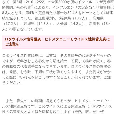
さて、第8週（2/16～2/22）の全国5000か所のインフルエンザ定点医
療機関からの報告
によると、インフルエンザの定点当たり報告数は
1）
8.3人となり、第4週の定点当たり報告数39.4人をピークとして4週連
続で減少しました。都道府県別では福井県（19.7人）、高知県
（17.2人）、沖縄県（14.5人）、大分県（14.2人）、新潟県（13.4
人）の順となっています。
ロタウイルス性胃腸炎・ヒトメタニューモウイルス性気管支炎に
ご注意を
ロタウイルス性胃腸炎は、以前は、冬の胃腸炎の代表選手だったの
ですが、近年はむしろ春先から増え始め、初夏まで検出が続く、春
の胃腸炎の代表選手になってきています。ロタウイルス性の胃腸炎
は、発熱、おう吐、下痢の症状が強くなりやすく、また乳児がかか
った際にけいれんを起こしやすくなることが知られています。ご注
意ください。
また、春先のこの時期に増えてくるのが、ヒトメタニューモウイ
ルス性気管支炎です。このウイルスによる気管支炎は、RSウイルス
性の気管支炎とよく似た症状を起こします（発熱、咳、ぜいぜ