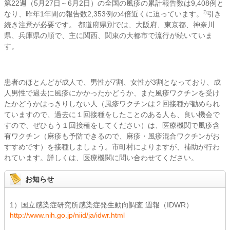
第22週（5月27日～6月2日）の全国の風疹の累計報告数は9,408例と
なり、昨年1年間の報告数2,353例の4倍近くに迫っています。
引き
2)
続き注意が必要です。 都道府県別では、大阪府、東京都、神奈川
県、兵庫県の順で、主に関西、関東の大都市で流行が続いていま
す。
患者のほとんどが成人で、男性が7割、女性が3割となっており、成
人男性で過去に風疹にかかったかどうか、また風疹ワクチンを受け
たかどうかはっきりしない人（風疹ワクチンは２回接種が勧められ
ていますので、過去に１回接種をしたことのある人も、良い機会で
すので、ぜひもう１回接種をしてください）は、医療機関で風疹含
有ワクチン（麻疹も予防できるので、麻疹・風疹混合ワクチンがお
すすめです）を接種しましょう。市町村によりますが、補助が行わ
れています。詳しくは、医療機関に問い合わせてください。
お知らせ
1）国立感染症研究所感染症発生動向調査 週報（IDWR）
http://www.nih.go.jp/niid/ja/idwr.html