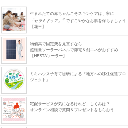
生まれたての赤ちゃんこそスキンケアは丁寧に
※
「セラミドケア」
ですこやかなお肌を保ちましょう
【花王】
物価高で固定費を見直すなら
超軽量ソーラーパネルで節電＆創エネがおすすめ
【HESTAソーラー】
ミキハウス子育て総研による『地方への移住促進プロ
ジェクト』
宅配サービスが気になるけれど、しくみは？
オンライン相談で質問＆プレゼントをもらおう