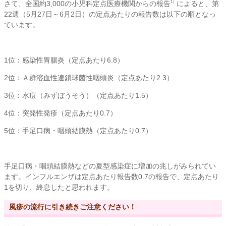
さて、全国約3,000の小児科定点医療機関からの報告
によると、第
1）
22週（5月27日～6月2日）の定点あたりの報告数は以下の順となっ
ています。
1位：感染性胃腸炎（定点あたり6.8）
2位：Ａ群溶血性連鎖球菌性咽頭炎（定点あたり2.3）
3位：水痘（みずぼうそう）（定点あたり1.5）
4位：突発性発疹（定点あたり0.7）
5位：手足口病・咽頭結膜熱（定点あたり0.7）
手足口病・咽頭結膜熱などの夏型感染症に増加の兆しがみられてい
ます。インフルエンザは定点あたり報告数0.7の報告で、定点あたり
1を切り、終息したと思われます。
風疹の流行に引き続きご注意ください！