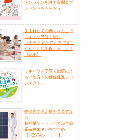
オンライン相談で質問＆プ
レゼントをもらおう
生まれたての赤ちゃんこそ
スキンケアは丁寧に
「セラミドケア」
※
ですこ
やかなお肌を保ちましょう
【花王】
ミキハウス子育て総研によ
る『地方への移住促進プロ
ジェクト』
物価高で固定費を見直すな
ら
超軽量ソーラーパネルで節
電＆創エネがおすすめ
【HESTAソーラー】