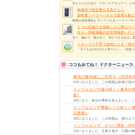
赤ちゃんのための「スキンケアセミナー」レポ
物価高で固定費を見直すなら
超軽量ソーラーパネルで節電＆創エ
建物の資産価値も 守ってくれるソーラーパネ
１つの店舗で土地探しから夢のマイ
住まい情報満載の住宅情報館へ行
見て・触れて・確かめて、安心できる住まい選
ミキハウス子育て総研による『地方
「子どもはのびのびと育てたい」「自然に
ココもみてね！ ドクターニュース
春先の紫外線にご注意を（2016年
4月になりました。この時期は各地で花
インフルエンザ減少続く／春先の感染
新）
3月になり、春分の季節を迎えました。
インフルエンザ警報レベル続く／春先
日更新）
3月になりました。この時期は、暦の上
インフルエンザ さらに増加（201
2月になりました。立春を過ぎ、公園の