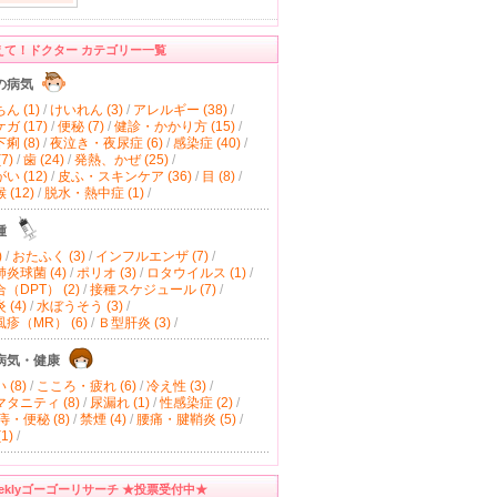
えて！ドクター カテゴリー一覧
の病気
ん (1)
/
けいれん (3)
/
アレルギー (38)
/
ガ (17)
/
便秘 (7)
/
健診・かかり方 (15)
/
痢 (8)
/
夜泣き・夜尿症 (6)
/
感染症 (40)
/
7)
/
歯 (24)
/
発熱、かぜ (25)
/
い (12)
/
皮ふ・スキンケア (36)
/
目 (8)
/
(12)
/
脱水・熱中症 (1)
/
種
)
/
おたふく (3)
/
インフルエンザ (7)
/
炎球菌 (4)
/
ポリオ (3)
/
ロタウイルス (1)
/
（DPT） (2)
/
接種スケジュール (7)
/
(4)
/
水ぼうそう (3)
/
疹（MR） (6)
/
Ｂ型肝炎 (3)
/
病気・健康
(8)
/
こころ・疲れ (6)
/
冷え性 (3)
/
タニティ (8)
/
尿漏れ (1)
/
性感染症 (2)
/
痔・便秘 (8)
/
禁煙 (4)
/
腰痛・腱鞘炎 (5)
/
1)
/
eeklyゴーゴーリサーチ ★投票受付中★