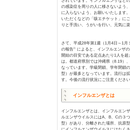
されています。インフルエンザなど
の感染症を周りの人に移さないよう
に入らないよう、お願いいたします
いただくなどの「咳エチケット」に
りと手洗い、うがいを行い、元気に楽
さて、平成28年第1週（1月4日～1
の報告
によると、インフルエンザの定
1）
開始の目安である定点あたり1人を超
は。都道府県別では沖縄県（8.19）、秋
なっています。学級閉鎖、学年閉鎖の
型）が最多となっています。流行は拡
す。今後の流行状況にご注意くださ
インフルエンザとは
インフルエンザとは、インフルエン
ルエンザウイルスにはA、B、Cの３
型）があり、分離された場所、抗原
にインフルエンザウイルスにはたく