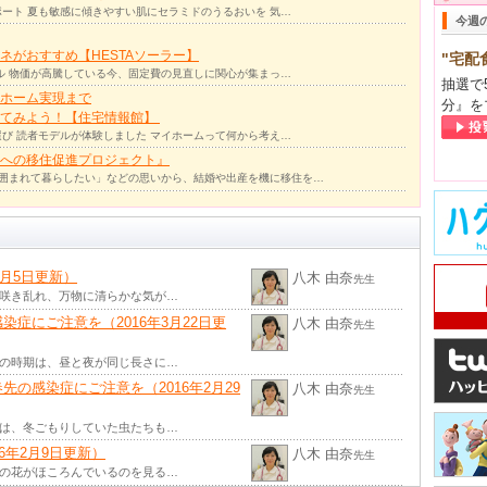
ート 夏も敏感に傾きやすい肌にセラミドのうるおいを 気…
今週
ネがおすすめ【HESTAソーラー】
"宅配
ル 物価が高騰している今、固定費の見直しに関心が集まっ…
抽選で
ホーム実現まで
分』を
ってみよう！【住宅情報館】
び 読者モデルが体験しました マイホームって何から考え…
への移住促進プロジェクト』
囲まれて暮らしたい」などの思いから、結婚や出産を機に移住を…
4月5日更新）
八木 由奈
先生
が咲き乱れ、万物に清らかな気が…
症にご注意を（2016年3月22日更
八木 由奈
先生
この時期は、昼と夜が同じ長さに…
の感染症にご注意を（2016年2月29
八木 由奈
先生
では、冬ごもりしていた虫たちも…
6年2月9日更新）
八木 由奈
先生
梅の花がほころんでいるのを見る…