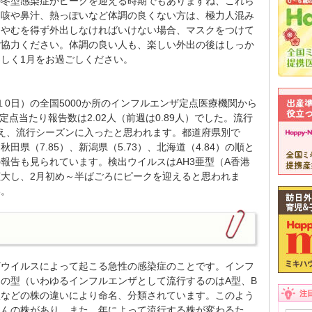
の冬型感染症がピークを迎える時期でもありますね、これら
、咳や鼻汁、熱っぽいなど体調の良くない方は、極力人混み
。やむを得ず外出しなければいけない場合、マスクをつけて
ご協力ください。体調の良い人も、楽しい外出の後はしっか
しく1月をお過ごしください。
月１0日）の全国5000か所のインフルエンザ定点医療機関から
点当たり報告数は2.02人（前週は0.89人）でした。流行
え、流行シーズンに入ったと思われます。都道府県別で
田県（7.85）、新潟県（5.73）、北海道（4.84）の順と
報告も見られています。検出ウイルスはAH3亜型（A香港
大し、2月初め～半ばごろにピークを迎えると思われま
い。
ザウイルスによって起こる急性の感染症のことです。インフ
つの型（いわゆるインフルエンザとして流行するのはA型、B
注
型などの株の違いにより命名、分類されています。このよう
さんの株があり、また、年によって流行する株が変わるた