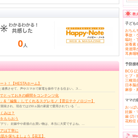
教
子ども
おちんち
事故・ケ
嘔吐・下
0
栄養素 (
人
発達障が
耳鼻咽喉 
予防接
BCG (2
ヒブ・肺
三種混合
ト！【HESTAホーム】
日本脳炎 
リと連携させて、声やスマホで家電を操作できる住まい。ス…
麻疹・風
力でとっておきの瞬間をコンテンツ化
ママの
」&「編集」してくれるスグレモノ【雲云テクノロジー】
て開発され、現在では150ヵ国の家庭で愛用されている「…
おっぱい 
妊娠・マ
くみは？
歯 (2)
/
をもらおう
花粉症 (
デリ」 妊娠中や産後のお買い物は、本当に大変ですよね。…
アは丁寧に
W
お肌を保ちましょう【花王】