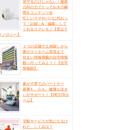
見守るだけじゃない！最新
のAIの力でとっておきの瞬
間をコンテンツ化
忙しいママやパパに代わっ
て「記録」&「編集」して
くれるスグレモノ【雲云テ
クノロジー】
１つの店舗で土地探しから
夢のマイホーム実現まで
住まい情報満載の住宅情報
館へ行ってみよう！【住宅
情報館】
家が子育てのパートナー
家事も、心も、健康も住ま
いがサポート！【HESTAホ
ーム】
宅配サービスが気になるけ
れど、しくみは？