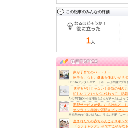
この記事のみんなの評価
1
人
家が子育てのパートナー
家事も、心も、健康も住まいがサポー
HESTAデジタルスマートホームは専用アプ
見守るだけじゃない！最新のAIの
忙しいママやパパに代わって「記録
AIの専門家や小児科医も含んだチームによっ
宅配サービスが気になるけれど、し
オンライン相談で質問＆プレゼント
産前産後の心強い味方に、生協の宅配「コープ
生まれたての赤ちゃんこそスキンケ
「セラミドケア」
※
ですこやかな