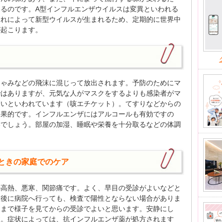
るのです。A型インフルエンザウイルスは変異といわれる
これによって新型ウイルスが生まれるため、定期的に世界中
が起こります。
しゃみなどの飛沫に混じって放出されます。予防のためにマ
ではありますが、元気な人がマスクをするよりも感染者がマ
高いといわれています（咳エチケット）。てすりなどからの
効果的です。インフルエンザにはアルコールも有効ですの
いでしょう。部屋の加湿、睡眠や栄養を十分取るなどの体調
ときの家庭でのケア
の高熱、悪寒、関節痛です。よく、早目の受診がよいなどと
直後に病院へ行っても、検査で陽性とならない場合がありま
朝まで様子を見てからの受診でよいと思います。安静にし
す。症状によっては、抗インフルエンザ薬が処方されます