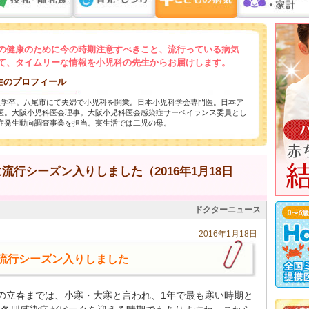
の健康のために今の時期注意すべきこと、流行っている病気
て、タイムリーな情報を小児科の先生からお届けします。
生のプロフィール
大学卒。八尾市にて夫婦で小児科を開業。日本小児科学会専門医。日本ア
医。大阪小児科医会理事。大阪小児科医会感染症サーベイランス委員とし
症発生動向調査事業を担当。実生活では二児の母。
行シーズン入りしました（2016年1月18日
ドクターニュース
2016年1月18日
流行シーズン入りしました
の立春までは、小寒・大寒と言われ、1年で最も寒い時期と