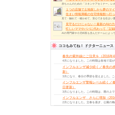
赤ちゃんのための「スキンケアセミナー」レポ
１つの店舗で土地探しから夢のマイ
住まい情報満載の住宅情報館へ行
見て・触れて・確かめて、安心できる住まい選
見守るだけじゃない！最新のAIの
忙しいママやパパに代わって「記録
AIの専門家や小児科医も含んだチームによっ
ココもみてね！ ドクターニュース
春先の紫外線にご注意を（2016年
4月になりました。この時期は各地で花
インフルエンザ減少続く／春先の感染
新）
3月になり、春分の季節を迎えました。
インフルエンザ警報レベル続く／春先
日更新）
3月になりました。この時期は、暦の上
インフルエンザ さらに増加（201
2月になりました。立春を過ぎ、公園の
インフルエンザが全国的に流行シーズ
新）