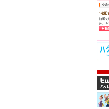
立春までは、小寒・大寒と言われ…
今週
ズン入りしました（2016年1月4日更
八木 由奈
先生
"宅配
立春までは、小寒・大寒と言われ…
抽選で
）
八木 由奈
分』を
先生
ネーションが華やいでいます。…
1月18日更新）
八木 由奈
先生
ではもう冬とされていますが、…
2015年10月28日更新）
八木 由奈
先生
なったりと、秋が一段と深まった…
5年10月5日更新）
八木 由奈
先生
の良い気候が続きます。子ども…
（2015年9月2日更新）
八木 由奈
先生
時折鈴虫の音が聞こえてきますね…
7日更新）
八木 由奈
先生
休みですが、この時期は、花火に…
（2015年7月22日更新）
八木 由奈
先生
の夏がやってきました。この時期…
ご病）にご注意を（2015年7月8日更
八木 由奈
先生
ぶしいほどの夏がやってきます。…