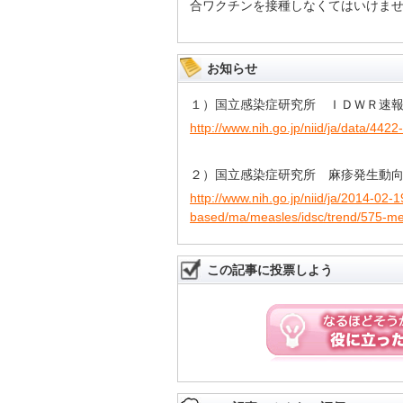
合ワクチンを接種しなくてはいけま
お知らせ
１）国立感染症研究所 ＩＤＷＲ速報デ
http://www.nih.go.jp/niid/ja/data/442
２）国立感染症研究所 麻疹発生動
http://www.nih.go.jp/niid/ja/2014-02
based/ma/measles/idsc/trend/575-me
この記事に投票しよう