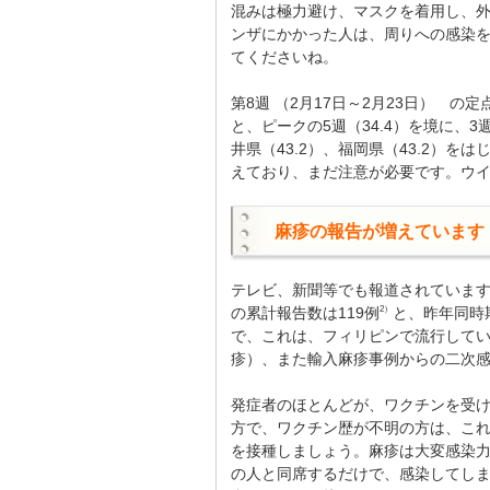
混みは極力避け、マスクを着用し、
ンザにかかった人は、周りへの感染
てくださいね。
第8週 （2月17日～2月23日） の
と、ピークの5週（34.4）を境に、
井県（43.2）、福岡県（43.2）を
えており、まだ注意が必要です。ウイ
麻疹の報告が増えています
テレビ、新聞等でも報道されています
の累計報告数は119例
と、昨年同時
2）
で、これは、フィリピンで流行して
疹）、また輸入麻疹事例からの二次
発症者のほとんどが、ワクチンを受け
方で、ワクチン歴が不明の方は、こ
を接種しましょう。麻疹は大変感染
の人と同席するだけで、感染してしま