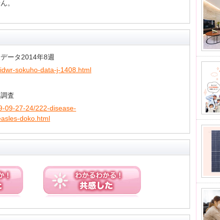
せん。
ータ2014年8週
2-idwr-sokuho-data-j-1408.html
向調査
-19-09-27-24/222-disease-
asles-doko.html