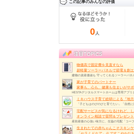
この記事のみんなの評価
0
人
物価高で固定費を見直すなら
超軽量ソーラーパネルで節電＆創エ
建物の資産価値も 守ってくれるソーラーパネ
家が子育てのパートナー
家事も、心も、健康も住まいがサポー
HESTAデジタルスマートホームは専用アプ
ミキハウス子育て総研による『地方
「子どもはのびのびと育てたい」「自然に
宅配サービスが気になるけれど、し
オンライン相談で質問＆プレゼント
産前産後の心強い味方に、生協の宅配「コープ
生まれたての赤ちゃんこそスキンケ
「セラミドケア」
※
ですこやかな