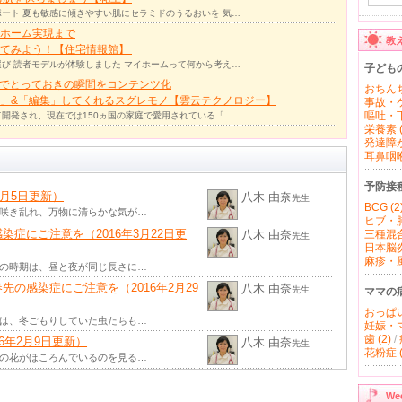
ート 夏も敏感に傾きやすい肌にセラミドのうるおいを 気…
ホーム実現まで
教
ってみよう！【住宅情報館】
び 読者モデルが体験しました マイホームって何から考え…
子ども
力でとっておきの瞬間をコンテンツ化
おちんち
」&「編集」してくれるスグレモノ【雲云テクノロジー】
事故・ケ
嘔吐・下
て開発され、現在では150ヵ国の家庭で愛用されている「…
栄養素 (
発達障が
耳鼻咽喉 
予防接
4月5日更新）
八木 由奈
先生
BCG (2
が咲き乱れ、万物に清らかな気が…
ヒブ・肺
症にご注意を（2016年3月22日更
八木 由奈
三種混合
先生
日本脳炎 
麻疹・風
この時期は、昼と夜が同じ長さに…
の感染症にご注意を（2016年2月29
八木 由奈
先生
ママの
おっぱい 
では、冬ごもりしていた虫たちも…
妊娠・マ
歯 (2)
/
6年2月9日更新）
八木 由奈
先生
花粉症 (
梅の花がほころんでいるのを見る…
ン入りしました（2016年1月18日更
八木 由奈
先生
W