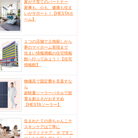
家が子育てのパートナー
家事も、心も、健康も住ま
いがサポート！【HESTAホ
ーム】
１つの店舗で土地探しから
夢のマイホーム実現まで
住まい情報満載の住宅情報
館へ行ってみよう！【住宅
情報館】
物価高で固定費を見直すな
ら
超軽量ソーラーパネルで節
電＆創エネがおすすめ
【HESTAソーラー】
生まれたての赤ちゃんこそ
スキンケアは丁寧に
「セラミドケア」
※
ですこ