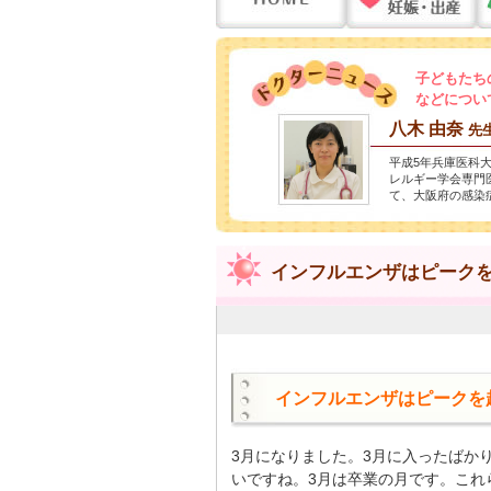
子どもたち
などについ
八木 由奈
先
平成5年兵庫医科
レルギー学会専門
て、大阪府の感染
インフルエンザはピークを超
インフルエンザはピークを
3月になりました。3月に入ったばか
いですね。3月は卒業の月です。これ