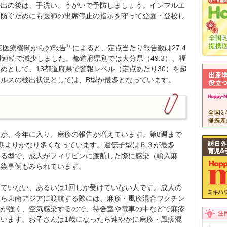
外出の後は、手洗い、うがいで予防しましょう。インフルエ
を防ぐためにも医師の出席停止の指示を守って登園・登校し
定点医療機関からの報告
によると、定点当たり報告数は27.4
1）
3週連続で減少しました。都道府県別では大分県（49.3）、福
はじめとして、13都道府県で警報レベル（定点あたり30）を超
ルスの検出状況としては、B型が最多となっています。
が、今年に入り、麻疹の報告が増えています。第8週まで
期よりかなり多くなっています。遺伝子型はＢ３が最多
いる型で、成人がフィリピンに渡航した際に感染（輸入麻
感染事例もみられています。
ていない、あるいは1回しか受けていない人です。成人の
れら東南アジアに渡航する際には、麻疹・風疹混合ワクチン
力が強く、空気感染するので、待合室や電車の中などで麻疹
注
います。お子さんは1歳になったら速やかに麻疹・風疹混