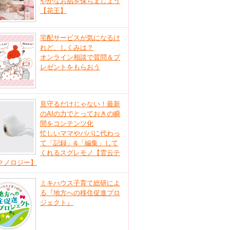
やかなお肌を保ちましょう
【花王】
宅配サービスが気になるけ
れど、しくみは？
オンライン相談で質問＆プ
レゼントをもらおう
見守るだけじゃない！最新
のAIの力でとっておきの瞬
間をコンテンツ化
忙しいママやパパに代わっ
て「記録」&「編集」して
くれるスグレモノ【雲云テ
クノロジー】
ミキハウス子育て総研によ
る『地方への移住促進プロ
ジェクト』