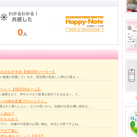
0
人
ネがおすすめ【HESTAソーラー】
ル 物価が高騰している今、固定費の見直しに関心が集まっ…
ト！【HESTAホーム】
リと連携させて、声やスマホで家電を操作できる住まい。ス…
への移住促進プロジェクト』
囲まれて暮らしたい」などの思いから、結婚や出産を機に移住を…
くみは？
をもらおう
デリ」 妊娠中や産後のお買い物は、本当に大変ですよね。…
アは丁寧に
お肌を保ちましょう【花王】