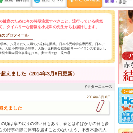
の健康のために今の時期注意すべきこと、流行っている病気
て、タイムリーな情報を小児科の先生からお届けします。
生のプロフィール
大学卒。八尾市にて夫婦で小児科を開業。日本小児科学会専門医。日本ア
医。大阪小児科医会理事。大阪小児科医会感染症サーベイランス委員とし
症発生動向調査事業を担当。実生活では二児の母。
えました（2014年3月6日更新）
ドクターニュース
2014年3月 6日
超えました
りの頃は寒の戻りの強い日もあり、春とは名ばかりの日も多
らの行事の際に体調を崩すことのないよう、不要不急の人