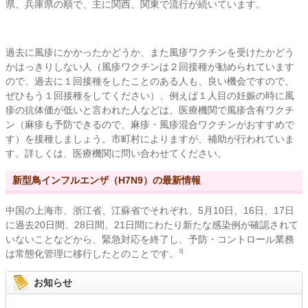
県、兵庫県の順で、主に関西、関東で流行が続いています。
過去に風疹にかかったかどうか、また風疹ワクチンを受けたかどう
かはっきりしない人（風疹ワクチンは２回接種が勧められています
ので、過去に１回接種をしたことのある人も、良い機会ですので、
ぜひもう１回接種をしてください）、例えば１人目の妊娠の時に風
疹の抗体価が低いと言われた人などは、医療機関で風疹含有ワクチ
ン（麻疹も予防できるので、麻疹・風疹混合ワクチンがおすすめで
す）を接種しましょう。市町村によりますが、補助が行われていま
す。詳しくは、医療機関に問い合わせてください。
新型鳥インフルエンザ（H7N9）の最新情報
中国の上海市、浙江省、江蘇省でそれぞれ、5月10日、16日、17日
に過去20日間、28日間、21日間にわたり新たな感染例が確認されて
いないことなどから、緊急対応を終了し、予防・コントロール業務
は常態化管理に移行したとのことです。
3)
お知らせ