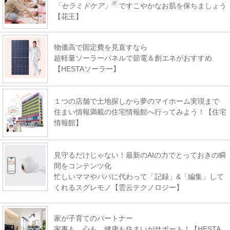
※
「セラミドケア」
ですこやかなお肌を保ちましょう
【花王】
物価高で固定費を見直すなら
超軽量ソーラーパネルで節電＆創エネがおすすめ
【HESTAソーラー】
１つの店舗で土地探しから夢のマイホーム実現まで
住まい情報満載の住宅情報館へ行ってみよう！【住宅
情報館】
見守るだけじゃない！最新のAIの力でとっておきの瞬
間をコンテンツ化
忙しいママやパパに代わって「記録」&「編集」して
くれるスグレモノ【雲云テクノロジー】
家が子育てのパートナー
家事も、心も、健康も住まいがサポート！【HESTA