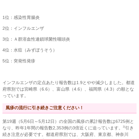
1位：感染性胃腸炎
2位：インフルエンザ
3位：Ａ群溶血性連鎖球菌性咽頭炎
4位：水痘（みずぼうそう）
5位：突発性発疹
インフルエンザの定点あたり報告数は1.9とやや減少しました。都道
府県別では宮崎県（6.6）、富山県（4.6）、福岡県（4.3）の順とな
っています。
風疹の流行に引き続きご注意ください！
第19週（5月6日～5月12日）の全国の風疹の累計報告数は6725例と
なり、昨年1年間の報告数2,353例の3倍近くに迫っています。
引き
2)
続き注意が必要です。都道府県別では、大阪府、東京都、神奈川