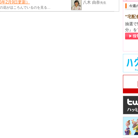
6年2月9日更新）
八木 由奈
先生
今週
梅の花がほころんでいるのを見る…
ン入りしました（2016年1月18日更
八木 由奈
先生
"宅配
抽選で
立春までは、小寒・大寒と言われ…
分』を
ズン入りしました（2016年1月4日更
八木 由奈
先生
立春までは、小寒・大寒と言われ…
）
八木 由奈
先生
ネーションが華やいでいます。…
1月18日更新）
八木 由奈
先生
ではもう冬とされていますが、…
2015年10月28日更新）
八木 由奈
先生
なったりと、秋が一段と深まった…
5年10月5日更新）
八木 由奈
先生
の良い気候が続きます。子ども…
（2015年9月2日更新）
八木 由奈
先生
時折鈴虫の音が聞こえてきますね…
7日更新）
八木 由奈
先生
休みですが、この時期は、花火に…
（2015年7月22日更新）
八木 由奈
先生
の夏がやってきました。この時期…