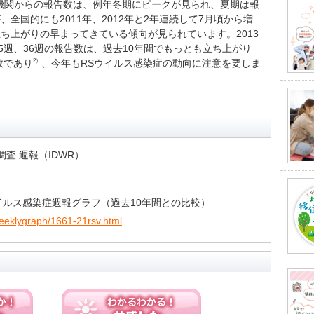
機関からの報告数は、例年冬期にピークが見られ、夏期は報
全国的にも2011年、2012年と2年連続して7月頃から増
ち上がりの早まってきている傾向が見られています。2013
5週、36週の報告数は、過去10年間でもっとも立ち上がり
数であり
、今年もRSウイルス感染症の動向に注意を要しま
2）
査 週報（IDWR）
ウイルス感染症週報グラフ（過去10年間との比較）
-weeklygraph/1661-21rsv.html