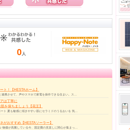
0
人
ト！【HESTAホーム】
リと連携させて、声やスマホで家電を操作できる住まい。ス…
アは丁寧に
お肌を保ちましょう【花王】
ート 夏も敏感に傾きやすい肌にセラミドのうるおいを 気…
ネがおすすめ【HESTAソーラー】
ル 物価が高騰している今、固定費の見直しに関心が集まっ…