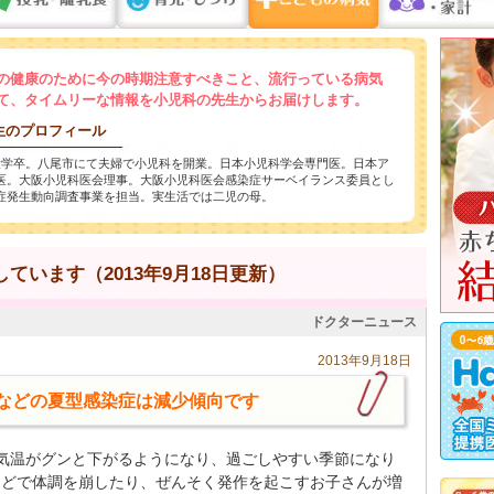
の健康のために今の時期注意すべきこと、流行っている病気
て、タイムリーな情報を小児科の先生からお届けします。
生のプロフィール
大学卒。八尾市にて夫婦で小児科を開業。日本小児科学会専門医。日本ア
医。大阪小児科医会理事。大阪小児科医会感染症サーベイランス委員とし
症発生動向調査事業を担当。実生活では二児の母。
ています（2013年9月18日更新）
ドクターニュース
2013年9月18日
などの夏型感染症は減少傾向です
気温がグンと下がるようになり、過ごしやすい季節になり
などで体調を崩したり、ぜんそく発作を起こすお子さんが増