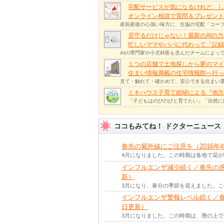
宅配サービスが気になるけれど、し
オンライン相談で質問＆プレゼント
産前産後の心強い味方に、生協の宅配「コープ
見守るだけじゃない！最新のAIの
忙しいママやパパに代わって「記録
AIの専門家や小児科医も含んだチームによっ
１つの店舗で土地探しから夢のマイ
住まい情報満載の住宅情報館へ行
見て・触れて・確かめて、安心できる住まい選
ミキハウス子育て総研による『地方
「子どもはのびのびと育てたい」「自然に
ココもみてね！ ドクターニュース
春先の紫外線にご注意を（2016年
4月になりました。この時期は各地で花
インフルエンザ減少続く／春先の感染
新）
3月になり、春分の季節を迎えました。
インフルエンザ警報レベル続く／春先
日更新）
3月になりました。この時期は、暦の上