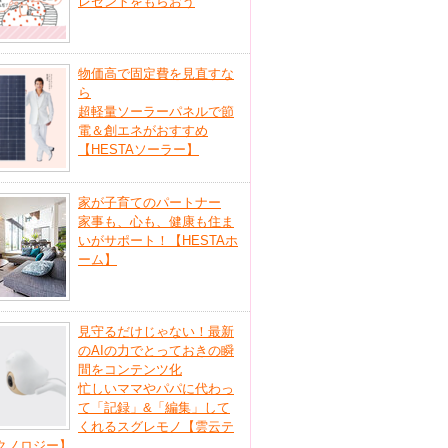
レゼントをもらおう
物価高で固定費を見直すな
ら
超軽量ソーラーパネルで節
電＆創エネがおすすめ
【HESTAソーラー】
家が子育てのパートナー
家事も、心も、健康も住ま
いがサポート！【HESTAホ
ーム】
見守るだけじゃない！最新
のAIの力でとっておきの瞬
間をコンテンツ化
忙しいママやパパに代わっ
て「記録」&「編集」して
くれるスグレモノ【雲云テ
クノロジー】