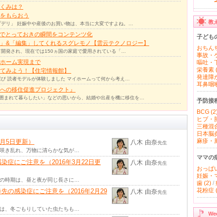
くみは？
をもらおう
教
デリ」 妊娠中や産後のお買い物は、本当に大変ですよね。…
力でとっておきの瞬間をコンテンツ化
子ども
」&「編集」してくれるスグレモノ【雲云テクノロジー】
おちんち
て開発され、現在では150ヵ国の家庭で愛用されている「…
事故・ケ
ホーム実現まで
嘔吐・下
栄養素 (
ってみよう！【住宅情報館】
発達障が
び 読者モデルが体験しました マイホームって何から考え…
耳鼻咽喉 
への移住促進プロジェクト』
囲まれて暮らしたい」などの思いから、結婚や出産を機に移住を…
予防接
BCG (2
ヒブ・肺
三種混合
日本脳炎 
麻疹・風
4月5日更新）
八木 由奈
先生
が咲き乱れ、万物に清らかな気が…
ママの
症にご注意を（2016年3月22日更
八木 由奈
先生
おっぱい 
妊娠・マ
この時期は、昼と夜が同じ長さに…
歯 (2)
/
花粉症 (
の感染症にご注意を（2016年2月29
八木 由奈
先生
では、冬ごもりしていた虫たちも…
W