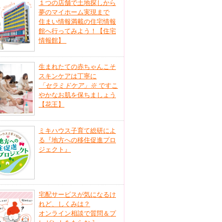
１つの店舗で土地探しから
夢のマイホーム実現まで
住まい情報満載の住宅情報
館へ行ってみよう！【住宅
情報館】
生まれたての赤ちゃんこそ
スキンケアは丁寧に
「セラミドケア」
※
ですこ
やかなお肌を保ちましょう
【花王】
ミキハウス子育て総研によ
る『地方への移住促進プロ
ジェクト』
宅配サービスが気になるけ
れど、しくみは？
オンライン相談で質問＆プ