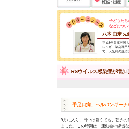
子どもたち
などについ
八木 由奈
先
平成5年兵庫医科
レルギー学会専門
て、大阪府の感染
RSウイルス感染症が増加し
手足口病、ヘルパンギーナ
9月に入り、日中は暑くても、朝夕の
ました。この時期は、運動会の練習