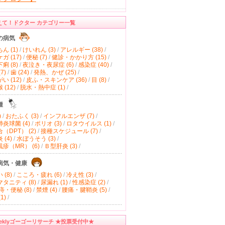
えて！ドクター カテゴリー一覧
の病気
ん (1)
/
けいれん (3)
/
アレルギー (38)
/
ガ (17)
/
便秘 (7)
/
健診・かかり方 (15)
/
痢 (8)
/
夜泣き・夜尿症 (6)
/
感染症 (40)
/
7)
/
歯 (24)
/
発熱、かぜ (25)
/
い (12)
/
皮ふ・スキンケア (36)
/
目 (8)
/
(12)
/
脱水・熱中症 (1)
/
種
)
/
おたふく (3)
/
インフルエンザ (7)
/
炎球菌 (4)
/
ポリオ (3)
/
ロタウイルス (1)
/
（DPT） (2)
/
接種スケジュール (7)
/
(4)
/
水ぼうそう (3)
/
疹（MR） (6)
/
Ｂ型肝炎 (3)
/
病気・健康
(8)
/
こころ・疲れ (6)
/
冷え性 (3)
/
タニティ (8)
/
尿漏れ (1)
/
性感染症 (2)
/
痔・便秘 (8)
/
禁煙 (4)
/
腰痛・腱鞘炎 (5)
/
1)
/
eeklyゴーゴーリサーチ ★投票受付中★