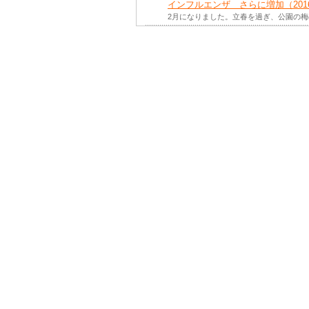
インフルエンザ さらに増加（201
2月になりました。立春を過ぎ、公園の
インフルエンザが全国的に流行シーズ
新）
新しい年を迎えました。新年から2月の
インフルエンザが一部地域で流行シー
新）
新しい年を迎えました。新年から2月の
冬型感染症（2015年12月3日更新
12月になり、街にはクリスマスのイルミ
感染性胃腸炎にご注意を（2015年1
11月になりました。立冬が過ぎ、暦の上
インフルエンザによる学級閉鎖増加（
朝晩の冷え込みが厳しくなり、日が短く
新型ノロウイルスにご注意を（201
10月になりました。秋たけなわの気持ち
インフルエンザワクチンが変わります
9月になりました。朝晩は涼しくなり、
手足口病の流行続く（2015年8月1
本格的な夏がやってきました。楽しい夏
手足口病が警報レベルを超えています
7月になり、梅雨が明け、まぶしいほど