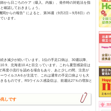
医師から日ごろのケア（吸入、内服）、発作時の対処法を指
りと確認しておきましょう。
療機関からの報告
によると、第36週（9月2日～9月8日）の
1）
っています。
続き減少が続いています。1位の手足口病は、30週以降、
0.9、北海道10.4と目立っています。これら夏型感染症は
で再度小流行を認める場合もあり、あと少しの間、注意が
ーウイルスA６が主流で、これは通常の手足口病よりも大
きるものです。RSウイルス感染症は、前週比27％の増加と
の兆しです
注