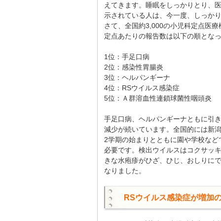
えてきます。睡眠をしっかりとり、
示されている人は、今一度、しっか
さて、全国約3,000の小児科定点医
定点あたりの報告数は以下の順とな
1位：手足口病
2位：感染性胃腸炎
3位：ヘルパンギーナ
4位：RSウイルス感染症
5位：Ａ群溶血性連鎖球菌性咽頭炎
手足口病、ヘルパンギーナともに引き
減少が続いています。全国的には新潟1
2学期の始まりとともに園や学校など
必要です。検出ウイルスはコクサッキ
きな水疱疹がひざ、ひじ、おしりにで
なりました。
RSウイルス感染症が増加