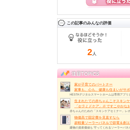
この記事のみんなの評価
2
人
家が子育てのパートナー
家事も、心も、健康も住まいがサポー
HESTAデジタルスマートホームは専用アプ
生まれたての赤ちゃんこそスキンケ
「セラミドケア」
※
ですこやかな
赤ちゃんのための「スキンケアセミナー」レポ
物価高で固定費を見直すなら
超軽量ソーラーパネルで節電＆創エ
建物の資産価値も 守ってくれるソーラーパネ