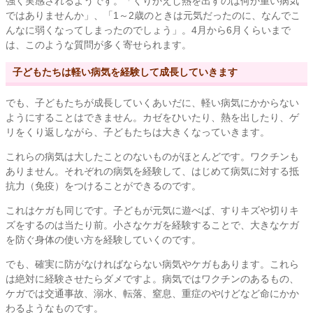
強く実感されるようです。「くりかえし熱を出すのは何か重い病気
ではありませんか」、「1～2歳のときは元気だったのに、なんでこ
んなに弱くなってしまったのでしょう」。4月から6月くらいまで
は、このような質問が多く寄せられます。
子どもたちは軽い病気を経験して成長していきます
でも、子どもたちが成長していくあいだに、軽い病気にかからない
ようにすることはできません。カゼをひいたり、熱を出したり、ゲ
リをくり返しながら、子どもたちは大きくなっていきます。
これらの病気は大したことのないものがほとんどです。ワクチンも
ありません。それぞれの病気を経験して、はじめて病気に対する抵
抗力（免疫）をつけることができるのです。
これはケガも同じです。子どもが元気に遊べば、すりキズや切りキ
ズをするのは当たり前。小さなケガを経験することで、大きなケガ
を防ぐ身体の使い方を経験していくのです。
でも、確実に防がなければならない病気やケガもあります。これら
は絶対に経験させたらダメですよ。病気ではワクチンのあるもの、
ケガでは交通事故、溺水、転落、窒息、重症のやけどなど命にかか
わるようなものです。