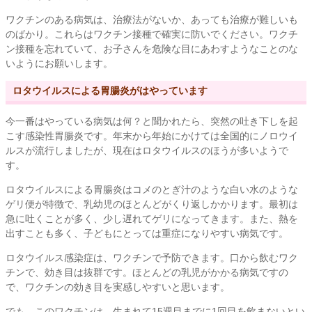
ワクチンのある病気は、治療法がないか、あっても治療が難しいも
のばかり。これらはワクチン接種で確実に防いでください。ワクチ
ン接種を忘れていて、お子さんを危険な目にあわすようなことのな
いようにお願いします。
ロタウイルスによる胃腸炎がはやっています
今一番はやっている病気は何？と聞かれたら、突然の吐き下しを起
こす感染性胃腸炎です。年末から年始にかけては全国的にノロウイ
ルスが流行しましたが、現在はロタウイルスのほうが多いようで
す。
ロタウイルスによる胃腸炎はコメのとぎ汁のような白い水のような
ゲリ便が特徴で、乳幼児のほとんどがくり返しかかります。最初は
急に吐くことが多く、少し遅れてゲリになってきます。また、熱を
出すことも多く、子どもにとっては重症になりやすい病気です。
ロタウイルス感染症は、ワクチンで予防できます。口から飲むワク
チンで、効き目は抜群です。ほとんどの乳児がかかる病気ですの
で、ワクチンの効き目を実感しやすいと思います。
でも、このワクチンは、生まれて15週目までに1回目を飲まないとい