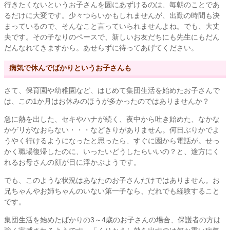
行きたくないというお子さんを園にあずけるのは、毎朝のことであ
るだけに大変です。少々つらいかもしれませんが、出勤の時間も決
まっているので、そんなこと言っていられませんよね。でも、大丈
夫です。その子なりのペースで、新しいお友だちにも先生にもだん
だんなれてきますから。あせらずに待ってあげてください。
病気で休んでばかりというお子さんも
さて、保育園や幼稚園など、はじめて集団生活を始めたお子さんで
は、この1か月はお休みのほうが多かったのではありませんか？
急に熱を出した、セキやハナが続く、夜中から吐き始めた、なかな
かゲリがなおらない・・・などきりがありません。何日ぶりかでよ
うやく行けるようになったと思ったら、すぐに園から電話が。せっ
かく職場復帰したのに、いったいどうしたらいいの？と、途方にく
れるお母さんの顔が目に浮かぶようです。
でも、このような状況はあなたのお子さんだけではありません。お
兄ちゃんやお姉ちゃんのいない第一子なら、だれでも経験すること
です。
集団生活を始めたばかりの3～4歳のお子さんの場合、保護者の方は