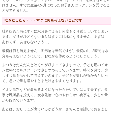
けません。すでに生後4か月になったお子さんはワクチンを受けるこ
とができません。
吐きだしたら・・・すぐに何も与えないことです
吐き始めた時にすぐに水分を与えると何度もくり返し吐いてしまい
ます。ゲリがひどくない限りはすぐに脱水になりません。まずは、
あわてず、あせらないように。
最初は何も与えません。固形物は当然ですが、最初の1、2時間は水
分も与えないようにして、おなかを休めるようにしましょう。
ふつうはだんだんと吐くのが収まってきますので、子ども用のイオ
ン飲料などをスプーンで少しずつ与えていきます。時間を見て、少
しずつ量を増やして与えていきます。子どもが欲しがるからといっ
て、急いで量を増やすとまた吐きやすくなります。
イオン飲料などが飲めるようになったらたいていは大丈夫です。食
事は乳製品を控えて、炭水化物中心のやわらかい食事を、少しの量
から始めていきます。
あとは、おしっこが出ているかどうか、きちんと確認しておきまし