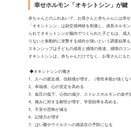
幸せホルモン「オキシトシン」が鍵
赤ちゃんとのふれあいで、お母さんと赤ちゃんには幸せ
「オキシトシン」は副交感神経を刺激し、成長ホルモン
られてオキシトシンが脳内でつくられた子どもは、成人
りないと衝動的に攻撃する傾向が強いという調査結果も
スキンシップは子どもの成長と感情の発達、感情のコン
オキシトシンは、赤ちゃんだけでなく、お母さんにもた
◆オキシトシンの働き
1、人への親近感、信頼感が増す。（母性本能が強くな
2、幸福感、心の安定を高める
3、血圧の低下、心拍の減少、ストレスホルモンの血中
4、痛みに対する耐性が増す、学習効率を高める。
5、不安や恐怖が減る
6、記憶力が増す
7、ばい菌やウイルスへの感染症の予防になる