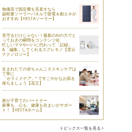
物価高で固定費を見直すなら
超軽量ソーラーパネルで節電＆創エネが
おすすめ【HESTAソーラー】
見守るだけじゃない！最新のAIの力でと
っておきの瞬間をコンテンツ化
忙しいママやパパに代わって「記録」
&「編集」してくれるスグレモノ【雲云
テクノロジー】
生まれたての赤ちゃんこそスキンケアは
丁寧に
※
「セラミドケア」
ですこやかなお肌を
保ちましょう【花王】
家が子育てのパートナー
家事も、心も、健康も住まいがサポー
ト！【HESTAホーム】
トピックス一覧を見る