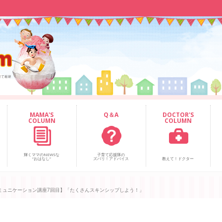
MAMA'S
Q＆A
DOCTOR'S
COLUMN
COLUMN
輝くママのNEWSな
子育て応援隊の
“おはなし”
ズバリ！アドバイス
教えて！ドクター
ミュニケーション講座7回目】「たくさんスキンシップしよう！」