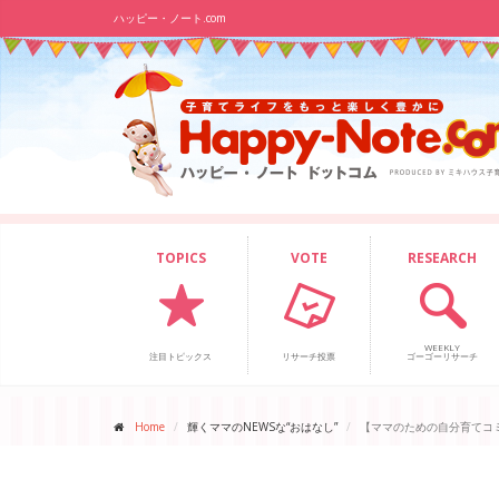
ハッピー・ノート.com
TOPICS
VOTE
RESEARCH
WEEKLY
注目トピックス
リサーチ投票
ゴーゴーリサーチ
Home
輝くママのNEWSな“おはなし”
【ママのための自分育てコ