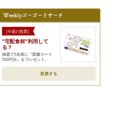
[今週の投票]
"宅配食材"利用して
る？
抽選で5名様に『図書カード
500円分』をプレゼント。
投票する