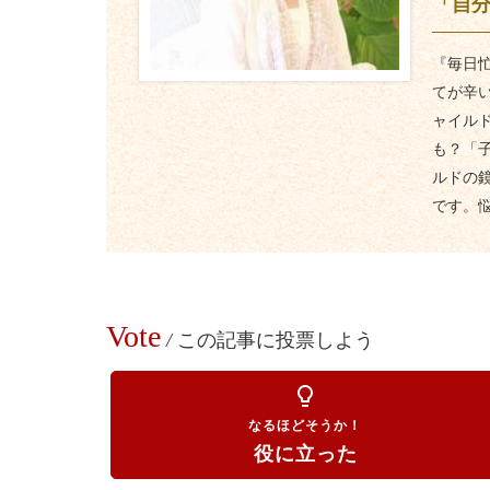
「自
『毎日
てが辛
ャイル
も？「
ルドの
です。
Vote
/
この記事に投票しよう
lightbulb_outline
なるほどそうか！
役に立った