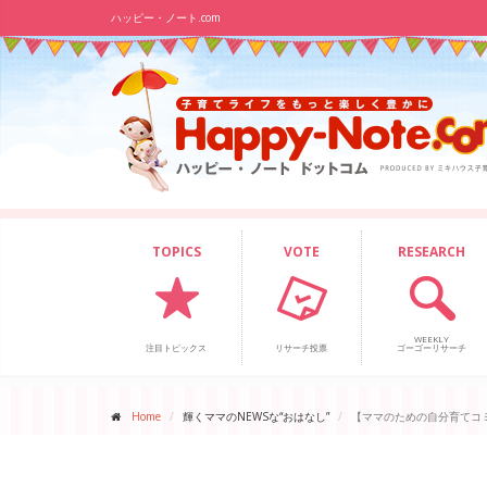
ハッピー・ノート.com
TOPICS
VOTE
RESEARCH
WEEKLY
注目トピックス
リサーチ投票
ゴーゴーリサーチ
Home
輝くママのNEWSな“おはなし”
【ママのための自分育てコ