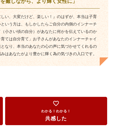
分を癒しながら、より輝く女性に」
忙しい、大変だけど、楽しい！』のはずが、本当は子育
いという方は、もしかしたらご自分の内側のインナーチ
ド（小さい頃の自分）があなたに何かを伝えているのか
子育ては自分育て」お子さんがあなたのインナーチャイ
鏡となり、本当のあなたの心の声に気づかせてくれるの
悩みはあなたがより豊かに輝く為の気づきの入口です。
favorite_border
わかる！わかる！
共感した