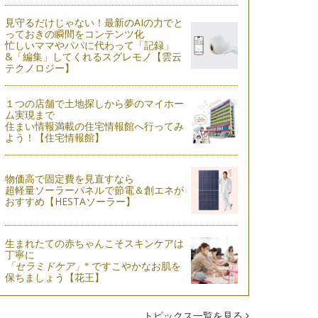
見守るだけじゃない！最新のAIの力でと
っておきの瞬間をコンテンツ化
忙しいママやパパに代わって「記録」
&「編集」してくれるスグレモノ【雲云
テクノロジー】
１つの店舗で土地探しから夢のマイホー
ム実現まで
住まい情報満載の住宅情報館へ行ってみ
よう！【住宅情報館】
物価高で固定費を見直すなら
超軽量ソーラーパネルで節電＆創エネが
おすすめ【HESTAソーラー】
生まれたての赤ちゃんこそスキンケアは
丁寧に
※
「セラミドケア」
ですこやかなお肌を
保ちましょう【花王】
トピックス一覧を見る