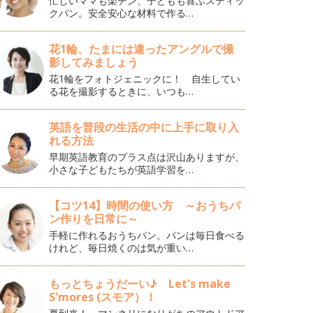
忙しいママも楽チン、子どもも喜ぶスティッ
クパン。安全安心な材料で作る…
花1輪、たまには違ったアングルで撮
影してみましょう
花1輪をフォトジェニックに！ 自生してい
る花を撮影するときに、いつも…
英語を普段の生活の中に上手に取り入
れる方法
早期英語教育のプラス点は沢山ありますが、
小さな子どもたちが英語学習を…
【コツ14】時間の使い方 ～おうちパ
ン作りを日常に～
手軽に作れるおうちパン。パンは毎日食べる
けれど、毎日焼くのは気が重い…
もっとちょうだーい♪ Let's make
S'mores (スモア）！