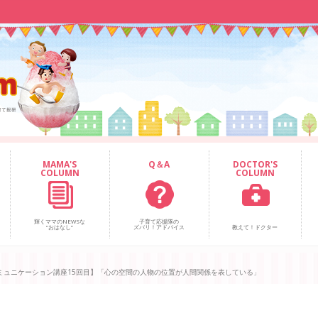
MAMA'S
Q＆A
DOCTOR'S
COLUMN
COLUMN
輝くママのNEWSな
子育て応援隊の
“おはなし”
ズバリ！アドバイス
教えて！ドクター
ミュニケーション講座15回目】「心の空間の人物の位置が人間関係を表している」