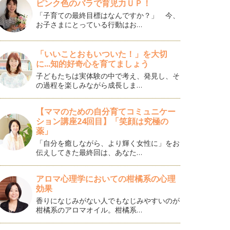
ピンク色のバラで育児力ＵＰ！
「子育ての最終目標はなんですか？」 今、
お子さまにとっている行動はお…
「いいことおもいついた！」を大切
に...知的好奇心を育てましょう
子どもたちは実体験の中で考え、発見し、そ
の過程を楽しみながら成長しま…
【ママのための自分育てコミュニケー
ション講座24回目】「笑顔は究極の
薬」
「自分を癒しながら、より輝く女性に」をお
伝えしてきた最終回は、あなた…
アロマ心理学においての柑橘系の心理
効果
香りになじみがない人でもなじみやすいのが
柑橘系のアロマオイル。柑橘系…