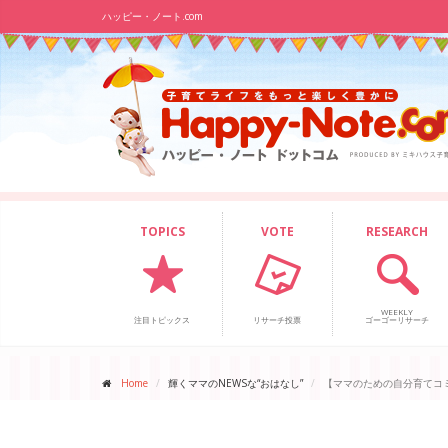
ハッピー・ノート.com
TOPICS
VOTE
RESEARCH
WEEKLY
注目トピックス
リサーチ投票
ゴーゴーリサーチ
Home
輝くママのNEWSな“おはなし”
【ママのための自分育てコ