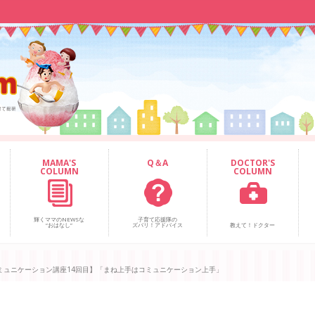
MAMA'S
Q＆A
DOCTOR'S
COLUMN
COLUMN
輝くママのNEWSな
子育て応援隊の
“おはなし”
ズバリ！アドバイス
教えて！ドクター
ミュニケーション講座14回目】「まね上手はコミュニケーション上手」