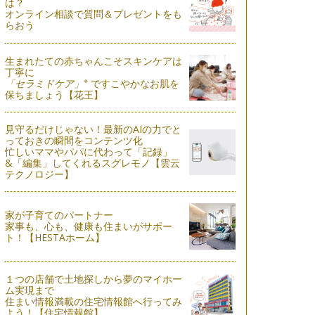
は？
オンライン相談で質問＆プレゼントをも
らおう
生まれたての赤ちゃんこそスキンケアは
丁寧に
※
「セラミドケア」
ですこやかなお肌を
保ちましょう【花王】
見守るだけじゃない！最新のAIの力でと
っておきの瞬間をコンテンツ化
忙しいママやパパに代わって「記録」
&「編集」してくれるスグレモノ【雲云
テクノロジー】
家が子育てのパートナー
家事も、心も、健康も住まいがサポー
ト！【HESTAホーム】
１つの店舗で土地探しから夢のマイホー
ム実現まで
住まい情報満載の住宅情報館へ行ってみ
よう！【住宅情報館】