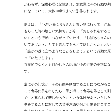
かわらず、深層心理に記憶され、無意識に今の行動や判
になっていて、大体
10
歳位までに形作られます。
例えば、『小さい頃にお母さんと買い物に行って、洋服
もらった時の嬉しい気持ち』が今、『おしゃれをするこ
い』という行動につながっていたり、『おばあちゃんの
いてあげたら、とても喜んでもらえて嬉しかった』とい
「誰かの役に立つようなことをしよう」という行動の原
っていたりします。
直接的でなくとも何かしらの記憶が今の行動の基準にな
す。
逆にその記憶が、今の行動を制限することにつながるこ
って食器に手を出したら、手が滑って食器を落として割
で」と怒られて悲しかった』という体験があったとした
事をすることに対しての苦手意識や何か行動を起こすこ