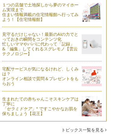
１つの店舗で土地探しから夢のマイホー
ム実現まで
住まい情報満載の住宅情報館へ行ってみ
よう！【住宅情報館】
見守るだけじゃない！最新のAIの力でと
っておきの瞬間をコンテンツ化
忙しいママやパパに代わって「記録」
&「編集」してくれるスグレモノ【雲云
テクノロジー】
宅配サービスが気になるけれど、しくみ
は？
オンライン相談で質問＆プレゼントをも
らおう
生まれたての赤ちゃんこそスキンケアは
丁寧に
※
「セラミドケア」
ですこやかなお肌を
保ちましょう【花王】
トピックス一覧を見る