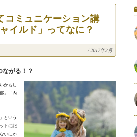
てコミュニケーション講
チャイルド」ってなに？
/
2017年2月
つながる！？
いかもし
部」「内
」という
ットに記
ないにか