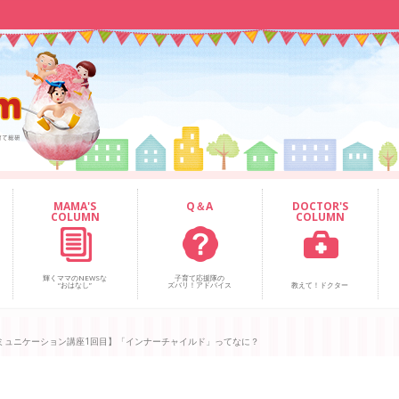
MAMA'S
Q＆A
DOCTOR'S
COLUMN
COLUMN
輝くママのNEWSな
子育て応援隊の
“おはなし”
ズバリ！アドバイス
教えて！ドクター
ミュニケーション講座1回目】「インナーチャイルド」ってなに？