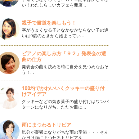
い！わたしらしいカフェを開店…
親子で書道を楽しもう！
字がうまくなる子となかなかならない子の違
いは0歳のときから始まってい…
ピアノの楽しみ方「９２」発表会の選
曲の仕方
発表会の曲を決める時に自分を見つめなおそ
う！…
100均でかわいいくクッキーの盛り付
けアイデア
クッキーなどの焼き菓子の盛り付けはワンパ
ターンになりがち。ただお皿に…
雨にまつわるトリビア
気分が憂鬱になりがちな雨の季節・・・そん
な日は雨にまつわるトリビアを…