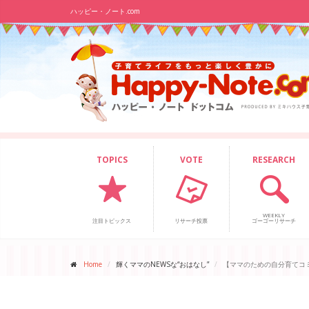
ハッピー・ノート.com
TOPICS
VOTE
RESEARCH
WEEKLY
注目トピックス
リサーチ投票
ゴーゴーリサーチ
Home
輝くママのNEWSな“おはなし”
【ママのための自分育てコ