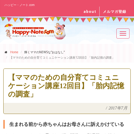
ハッピー・ノート.com
about
メルマガ登録
Toggl
navig
Home
輝くママのNEWSな“おはなし”
【ママのための自分育てコミュニケーション講座12回目】「胎内記憶の調査」
【ママのための自分育てコミュニ
ケーション講座12回目】「胎内記憶
の調査」
/
2017年7月
生まれる前から赤ちゃんはお母さんに訴えかけている