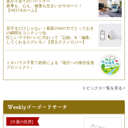
家が子育てのパートナー
男にイライラ、その裏にあるのは？」
家事も、心も、健康も住まいがサポート！
小学生と中学生の息子さんお二人を育てていらっしゃるA子さ
【HESTAホーム】
んは、上品で優しい話し方をされる方…
【ママのための自分育てコミュニケーション講座４回目】「小
見守るだけじゃない！最新のAIの力でとっておき
さい頃の未完了の気持ちを解消する」
の瞬間をコンテンツ化
心理療法で扱うインナーチャイルドワークとは 「小さい頃の
忙しいママやパパに代わって「記録」&「編集」
未完了の気持ち…
してくれるスグレモノ【雲云テクノロジー】
【ママのための自分育てコミュニケーション講座3回目】「自
分のインナーチャイルドの気持ちに気づくことが子育てに役立
ミキハウス子育て総研による『地方への移住促進
つ」
プロジェクト』
前回はインナーチャイルドセルフケアの方法をお伝えしまし
た。 今回は実際のインナーチ…
【ママのための自分育てコミュニケーション講座2回目】無意
トピックス一覧を見る
識のパターンの裏にいるインナーチャイルド
「インナーチャイルド」は、深層心理に記憶され、無意識に今
の行動や判断の基盤になっているとお…
【ママのための自分育てコミュニケーション講座1回目】「イ
ンナーチャイルド」ってなに？
[今週の投票]
「インナーチャイルド」という言葉はあまり聞き慣れないかも
しれませんが、「小さい頃の体験を記…