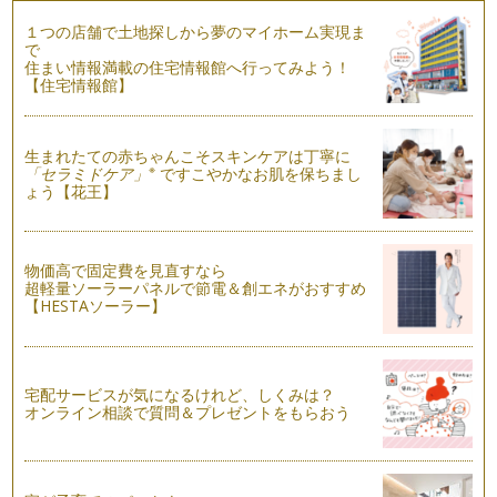
インナーチャイルドは、大体10歳位までの記憶で形作られま
すが、 それは生まれてから…
１つの店舗で土地探しから夢のマイホーム実現ま
で
住まい情報満載の住宅情報館へ行ってみよう！
【ママのための自分育てコミュニケーション講座9回目】「子
【住宅情報館】
どものやる気を育む接し方」
前回まではママや大人のインナーチャイルドの気づき方や対話
をして癒す方法をお伝えしてきました…
生まれたての赤ちゃんこそスキンケアは丁寧に
※
「セラミドケア」
ですこやかなお肌を保ちまし
【ママのための自分育てコミュニケーション講座8回目】「自
ょう【花王】
己肯定感を育む言葉を大切に」
自己肯定感（自分を認めること）の高い人は、学力や仕事につ
いてからも能力が高い傾向があり、 …
物価高で固定費を見直すなら
【ママのための自分育てコミュニケーション講座7回目】「た
超軽量ソーラーパネルで節電＆創エネがおすすめ
くさんスキンシップしよう！」
【HESTAソーラー】
感情とスキンシップについてお話しします。 人の抱く基本感
情に…
【ママのための自分育てコミュニケーション講座6回目】「言
宅配サービスが気になるけれど、しくみは？
葉とイメージを変えると子育ては楽になる」
オンライン相談で質問＆プレゼントをもらおう
こんな経験はありませんか？ 「自分が小さい頃に親にされて
嫌だ…
【ママのための自分育てコミュニケーション講座5回目】「次