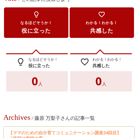
lightbulb_outline
favorite_border
なるほどそうか！
わかる！わかる！
役に立った
共感した
なるほどそうか！
わかる！わかる！
lightbulb_outline
favorite_border
役に立った
共感した
0
0
人
人
Archives
/
藤原 万梨子さんの記事一覧
【ママのための自分育てコミュニケーション講座24回目】