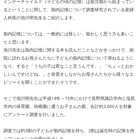
インナーチャイルド（子どもの頃の記憶）は胎児期から始まってい
るということに関して、胎内記憶について調査研究されている産婦
人科医の池川明先生をご紹介します。
胎内記憶については、一般的には怪しい、疑わしく思う方も多いこ
とと思います。
池川先生は胎内記憶に関する本を読んだことなどがきっかけで、病
院に訪れるお母さんたちに子どもの胎内記憶について尋ねるように
なり、すると「うちの子は変なこと言うんです。」「ちょっとおか
しいんですけどね。」と前置きしながらお母さんたちから様々なエ
ピソードを聞くことができたそうです。
そこで池川明先生は平成14年～15年にかけて長野県諏訪市内と塩尻
市内の保育園、幼稚園に通うお子さんの親、合計約3,600人を対象
にアンケート調査を行いました。
調査では約3割の子どもが胎内記憶を持ち、2割は誕生時の記憶を持
っていたという結果が出ました。