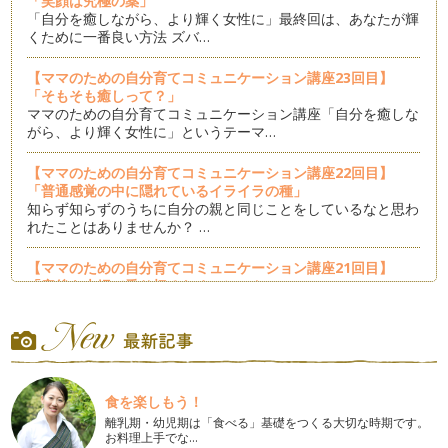
「笑顔は究極の薬」
「自分を癒しながら、より輝く女性に」最終回は、あなたが輝
くために一番良い方法 ズバ…
【ママのための自分育てコミュニケーション講座23回目】
「そもそも癒しって？」
ママのための自分育てコミュニケーション講座「自分を癒しな
がら、より輝く女性に」というテーマ…
【ママのための自分育てコミュニケーション講座22回目】
「普通感覚の中に隠れているイライラの種」
知らず知らずのうちに自分の親と同じことをしているなと思わ
れたことはありませんか？ …
【ママのための自分育てコミュニケーション講座21回目】
「産後を夫婦で乗り切るためのヒント2」
前回お伝えしたのは 1、完璧にできなくていい 2、睡眠時間
を確保する 3、人に悩み…
【ママのための自分育てコミュニケーション講座20回目】
「産後を夫婦で乗り切るためのヒント1」
初めての出産後は２４時間体制で授乳やおむつ替え、入浴、寝
食を楽しもう！
かしつけなど、慣れない育児で時間が…
離乳期・幼児期は「食べる」基礎をつくる大切な時期です。
お料理上手でな…