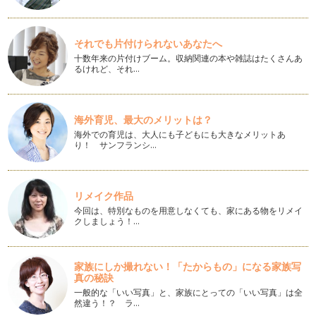
【ママのための自分育てコミュニケーション講座19回目】
「ママのイライラを和らげるパパの対策」
「あ～イライラする！出産するまではこんなことはなかったの
それでも片付けられないあなたへ
に…なんで？」という…
十数年来の片付けブーム。収納関連の本や雑誌はたくさんあ
るけれど、それ…
【ママのための自分育てコミュニケーション講座18回目】
「私、こんなに心配性だった？」
おおらかに育てようと思ってもママになると毎日小さなことで
も心配なことが次々に・・・ …
海外育児、最大のメリットは？
海外での育児は、大人にも子どもにも大きなメリットあ
【ママのための自分育てコミュニケーション講座17回目】
り！ サンフランシ…
「ご主人との関係を改善した事例」
前回ご紹介しましたメンタルスペース心理学（心の空間心理
学）ソーシャルパノラマ（Social…
リメイク作品
【ママのための自分育てコミュニケーション講座16回目】
今回は、特別なものを用意しなくても、家にある物をリメイ
「家族の無意識の関係性を知る」
クしましょう！…
前回はパートナーの心の空間の位置を知る方法をご紹介しまし
た。 …
家族にしか撮れない！「たからもの」になる家族写
【ママのための自分育てコミュニケーション講座15回目】
真の秘訣
「心の空間の人物の位置が人間関係を表している」
一般的な「いい写真」と、家族にとっての「いい写真」は全
これまでママやパパの中にあるインナーチャイルド（子どもの
然違う！？ ラ…
頃の記憶の擬人化）について「発見す…