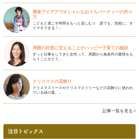
【ママのための自分育てコミュニケーション講座14回目】
簡単アイデアでオシャレなおうちパーティーの作り
方
「まね上手はコミュニケーション上手」
お子さんとのコミュニケーションが上手になるポイントは4つ
こどもと過ごす時間をもっと楽しむ☆ 誰でも、気軽に、す
ありましたね。 …
ぐマネできる！…
【ママのための自分育てコミュニケーション講座13回目】
「よく見て、観察して、待ってあげよう」
周囲の好意に甘えることがハッピー子育ての秘訣
お子さんとのコミュニケーションが上手になるポイントは4つ
ずっと仕事をしてきた女性って、周囲から無条件の愛情をも
あります。 1、 …
らうことがとて…
【ママのための自分育てコミュニケーション講座12回目】
「胎内記憶の調査」
クリスマスの花飾り
インナーチャイルド（子どもの頃の記憶）は胎児期から始まっ
ているということに関して、胎内記憶…
クリスマスリースやクリスマスツリーなどの花飾りに使われ
ている緑の葉。…
【ママのための自分育てコミュニケーション講座11回目】
「胎児は知っている」
記事一覧を見る
私たちの記憶は誕生からだけではなく、生まれる前のお母さん
の子宮の中、胎児期からあることが最…
【ママのための自分育てコミュニケーション講座10回目】
「胎児期の記憶」