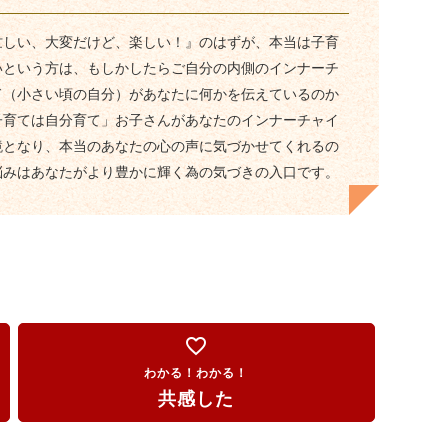
忙しい、大変だけど、楽しい！』のはずが、本当は子育
いという方は、もしかしたらご自分の内側のインナーチ
ド（小さい頃の自分）があなたに何かを伝えているのか
子育ては自分育て」お子さんがあなたのインナーチャイ
鏡となり、本当のあなたの心の声に気づかせてくれるの
悩みはあなたがより豊かに輝く為の気づきの入口です。
favorite_border
わかる！わかる！
共感した