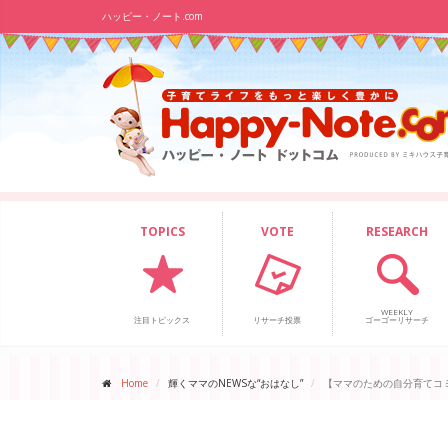
ハッピー・ノート.com
TOPICS
VOTE
RESEARCH
WEEKLY
注目トピックス
リサーチ投票
ゴーゴーリサーチ
Home
輝くママのNEWSな“おはなし”
【ママのための自分育てコ