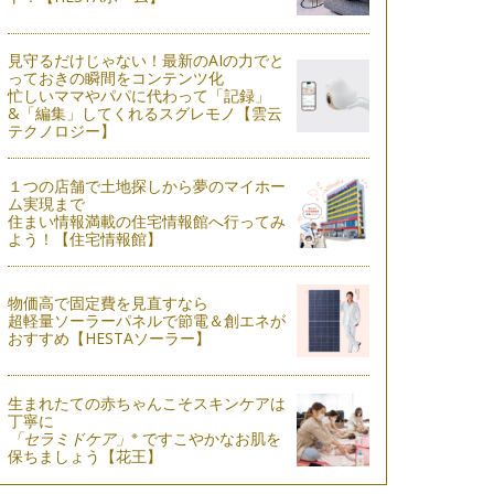
見守るだけじゃない！最新のAIの力でと
っておきの瞬間をコンテンツ化
忙しいママやパパに代わって「記録」
&「編集」してくれるスグレモノ【雲云
テクノロジー】
１つの店舗で土地探しから夢のマイホー
ム実現まで
住まい情報満載の住宅情報館へ行ってみ
よう！【住宅情報館】
物価高で固定費を見直すなら
超軽量ソーラーパネルで節電＆創エネが
おすすめ【HESTAソーラー】
生まれたての赤ちゃんこそスキンケアは
丁寧に
※
「セラミドケア」
ですこやかなお肌を
保ちましょう【花王】