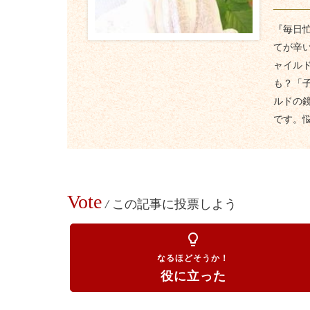
『毎日
てが辛
ャイル
も？「
ルドの
です。
Vote
/
この記事に投票しよう
lightbulb_outline
なるほどそうか！
役に立った