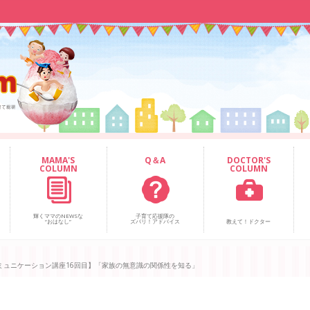
MAMA'S
Q＆A
DOCTOR'S
COLUMN
COLUMN
輝くママのNEWSな
子育て応援隊の
“おはなし”
ズバリ！アドバイス
教えて！ドクター
ミュニケーション講座16回目】「家族の無意識の関係性を知る」