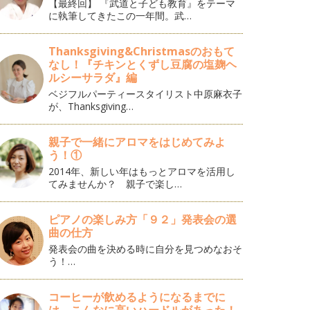
【最終回】 『武道と子ども教育』をテーマ
に執筆してきたこの一年間。武…
Thanksgiving&Christmasのおもて
なし！『チキンとくずし豆腐の塩麹ヘ
ルシーサラダ』編
ベジフルパーティースタイリスト中原麻衣子
が、Thanksgiving…
親子で一緒にアロマをはじめてみよ
う！①
2014年、新しい年はもっとアロマを活用し
てみませんか？ 親子で楽し…
ピアノの楽しみ方「９２」発表会の選
曲の仕方
発表会の曲を決める時に自分を見つめなおそ
う！…
コーヒーが飲めるようになるまでに