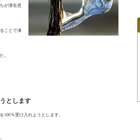
ちが潜在意
ることで凍
た。
ようとします
を
100
％受け入れようとします。
）