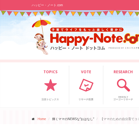
ハッピー・ノート.com
TOPICS
VOTE
RESEARCH
WEEKLY
注目トピックス
リサーチ投票
ゴーゴーリサーチ
Home
輝くママのNEWSな“おはなし”
【ママのための自分育てコ