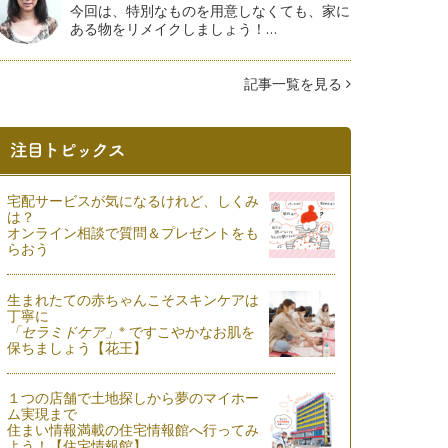
今回は、特別なものを用意しなくても、家に
ある物をリメイクしましょう！…
記事一覧を見る
宅配サービスが気になるけれど、しくみ
は？
オンライン相談で質問＆プレゼントをも
らおう
生まれたての赤ちゃんこそスキンケアは
丁寧に
※
「セラミドケア」
ですこやかなお肌を
保ちましょう【花王】
１つの店舗で土地探しから夢のマイホー
ム実現まで
住まい情報満載の住宅情報館へ行ってみ
よう！【住宅情報館】