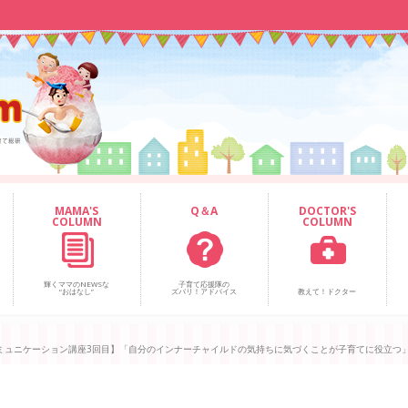
MAMA'S
Q＆A
DOCTOR'S
COLUMN
COLUMN
輝くママのNEWSな
子育て応援隊の
“おはなし”
ズバリ！アドバイス
教えて！ドクター
ミュニケーション講座3回目】「自分のインナーチャイルドの気持ちに気づくことが子育てに役立つ