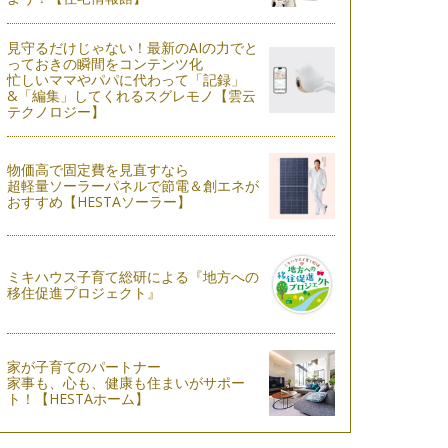
見守るだけじゃない！最新のAIの力でと
っておきの瞬間をコンテンツ化
忙しいママやパパに代わって「記録」
&「編集」してくれるスグレモノ【雲云
テクノロジー】
物価高で固定費を見直すなら
超軽量ソーラーパネルで節電＆創エネが
おすすめ【HESTAソーラー】
ミキハウス子育て総研による『地方への
移住促進プロジェクト』
家が子育てのパートナー
家事も、心も、健康も住まいがサポー
ト！【HESTAホーム】