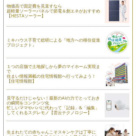
ポーセラーツで蚊取り線香ホルダーを作ろう！
物価高で固定費を見直すなら
まだまだ雨の日が多いですね。 早く夏になればいいのになと
超軽量ソーラーパネルで節電＆創エネがおすすめ
【HESTAソーラー】
思うところですが、猛暑が予…
ポーセラーツ＆らくやきマーカーで簡単ＤＩＹをやってみよ
う！
最近よく耳にする「らくやきマーカー」。 こちらは、陶器や
ミキハウス子育て総研による『地方への移住促進
プロジェクト』
ガラスなどに文字…
父の日ギフトはこれで決まり！ポーセラーツのドリンクアイテ
ム
１つの店舗で土地探しから夢のマイホーム実現ま
6月のイベントと言えば「父の日」。 父の日の発祥はアメリカ
で
で、「母の日」はすでに始…
住まい情報満載の住宅情報館へ行ってみよう！
【住宅情報館】
簡単！ポーセラーツで今人気のロゼットを作ろう！
もともとはヨーロッパでの伝統儀式などで手渡す習慣があった
リボンの勲章です。 またお…
見守るだけじゃない！最新のAIの力でとっておき
の瞬間をコンテンツ化
忙しいママやパパに代わって「記録」&「編集」
簡単！パパにプレゼント！ポーセラーツでゴルフマーカーを作
してくれるスグレモノ【雲云テクノロジー】
ってみよう！
ゴルフマーカーとはゴルフのプレイ中に自分のボールがどこに
あったか目印をつけるために置くもの…
生まれたての赤ちゃんこそスキンケアは丁寧に
※