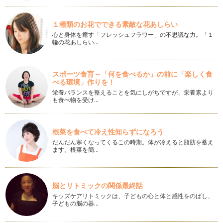
ポーセラーツでペットフードボウルを作ってみよう！
最近夕方に外で子どもを遊ばせていると、行きかう人のほとん
１種類のお花でできる素敵な花あしらい
どの方が犬を連れていらっしゃいます…
心と身体を癒す「フレッシュフラワー」の不思議な力。「１
輪の花あしらい…
初心者でも簡単！ポーセラーツ作品の写真を撮ってみよう！
Vol2
皆様今年もどうぞよろしくお願いいたします。 さて、前回ご
スポーツ食育～「何を食べるか」の前に「楽しく食
紹介させていただきましたポ…
べる環境」作りを！
栄養バランスを整えることを気にしがちですが、栄養素より
初心者でも簡単！ポーセラーツ作品の写真を撮ってみよう！
も食べ物を受け…
ここ数年、女性に人気の習い事となってきたポーセラーツ。
教室で体験をしたり、インス…
根菜を食べて冷え性知らずになろう
ポーセラーツのマグカップでほっこりティータイム
だんだん寒くなってくるこの時期。体が冷えると脂肪を蓄え
最近気温がめっきり下がり、毎日寒い日が続いています。 息
ます。根菜を簡…
も白くなってしまうこの季節…
クリスマスにはポーセラーツのガラスドームを飾ろう！
脳とリトミックの関係最終話
早いもので今年も残すところ2ヵ月ですね。 実際のクリスマス
は12月ですが、11月に…
キッズケアリトミックは、子どもの心と体と感性をのばし、
子どもの脳の器…
簡単！ポーセラーツとラ・メルヘンコードで作るブレスレット