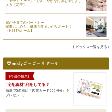
「セラミドケア」
ですこやかなお肌を保ちまし
ポーセラーツで貯金箱を作ろう！お小遣い教育をはじめよう！
ょう【花王】
Vol.2
前回は、お小遣いをそろそろと思っているご家庭でできるお小
遣い教育についてお伝えさせていただ…
家が子育てのパートナー
ポーセラーツで貯金箱を作ろう！お小遣い教育をはじめよう！
家事も、心も、健康も住まいがサポート！
Vol.1
【HESTAホーム】
新学期を迎える4月。この春からお子さんにお小遣いをあげよ
うか、どうしようか悩んでいるという…
トピックス一覧を見る
簡単！かわいい！ポーセラーツのドアプレート
暖かい日差しが感じられるようになりました。春と言えば新し
い門出の時。子どもたちの入園や入学…
ポーセラーツで彩るひなまつり
少しずつ春の訪れを感じる頃となりました。 3月3日はひなま
[今週の投票]
つりです。 「ひ…
"宅配食材"利用してる？
今、海外女子に人気！ポーセラーツでメモリージャーを作ろ
抽選で5名様に『図書カード500円分』を
う！
プレゼント。
今、海外の女性の間で人気のメモリージャー。 ジャーとは英
語で「広口のガラス瓶」のこ…
子どもの歯みがきが楽しくなる！ポーセラーツの歯ブラシスタ