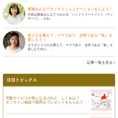
運動会に文化祭、ハローウィンなどお子さんの行事が多いこの
季節。 ファッションもスポ…
家族みんなでタッチコミュニケーションをしよう！
今回は家族みんなでつながる「ハンドトリートメント（マッ
簡単！ポーセラーツのバッグチャームを作ろう！
サージ）」のお…
夏のＴシャツと短パンから秋の装いに衣替えするこの時期。
バッグや小物なども少し変化…
体と心を整えて、ママであり、女性である『私』を
敬老の日に贈りたい！ポーセラーツのマグカップ！
楽しもう！
夏が終わり、暑さも和らいできました。 9月のイベントといえ
カラダとココロを整えて、ママであり、女性である『私』を
ば「敬老の日」。 …
楽しむために、…
子育てママも一人時間を楽しもう！ポーセラーツのデザートプ
レート！
記事一覧を見る
やっと夏休みが終わりましたね。 夏休みというとあちらこち
らに子どもを連れてお出かけ…
ポーセラーツで風鈴を作ってみよう！
毎日暑い日が続いています。 この夏の暑さを避けて旅行へ出
かけたりプールへ行ったりと…
宅配サービスが気になるけれど、しくみは？
夏休みは親子でポーセラーツを楽しもう！
オンライン相談で質問＆プレゼントをもらおう
もうすぐ夏休みです。 ママたちにとっては大変なことも多く
なるかと思いますが、この夏…