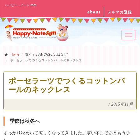
ハッピー・ノート.com
about
メルマガ登録
Toggl
navig
Home
輝くママのNEWSな“おはなし”
ポーセラーツでつくるコットンパールのネックレス
ポーセラーツでつくるコットンパ
ールのネックレス
/
2015年11月
季節は秋冬へ
すっかり秋めいて涼しくなってきました。寒い冬まであともう少