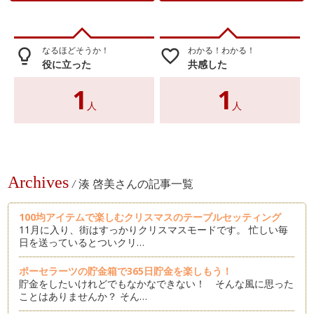
なるほどそうか！
わかる！わかる！
lightbulb_outline
favorite_border
役に立った
共感した
1
1
人
人
Archives
/
湊 啓美さんの記事一覧
100均アイテムで楽しむクリスマスのテーブルセッティング
11月に入り、街はすっかりクリスマスモードです。 忙しい毎
日を送っているとついクリ…
ポーセラーツの貯金箱で365日貯金を楽しもう！
貯金をしたいけれどでもなかなできない！ そんな風に思った
ことはありませんか？ そん…