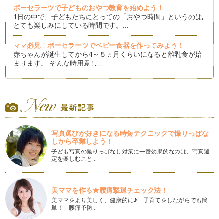
ポーセラーツで子どものおやつ教育を始めよう！
1日の中で、子どもたちにとっての「おやつ時間」というのは,
とても楽しみにしている時間です。…
ママ必見！ポーセラーツでベビー食器を作ってみよう！
赤ちゃんが誕生してから4～５ヵ月くらいになると離乳食が始
まります。 そんな時用意し…
ポーセラーツでガラスハンギングを作ってみよう！
ガラスハンギングとは、天井や庭、木などの高めのところから
透明のガラスボールを吊り下げるイン…
簡単！ポーセラーツでかわいいヘアゴムを作ってみよう！
ゴールデンウィークが終了し、ほっと一息という方も多いので
写真選びが好きになる時短テクニックで撮りっぱな
はないでしょうか？ ママは…
しから卒業しよう！
子ども写真の撮りっぱなし対策に一番効果的なのは、写真選
ポーセラーツで楽しむ母の日のティータイム！
定を楽しむこと…
2017年5月14日は母の日です。 皆さん、ご自分の母親に母の
日のプレゼントを贈ら…
美ママを作る★腰痛撃退チェック法！
ポーセラーツで春から始める楽しいお小遣い教育！
美ママをより美しく、健康的に♪ 子育てをしながらでも簡
寒い冬も終わり、暖かい春がやってきました。 この季節は何
単！ 腰痛予防…
をするのもウキウキしてしま…