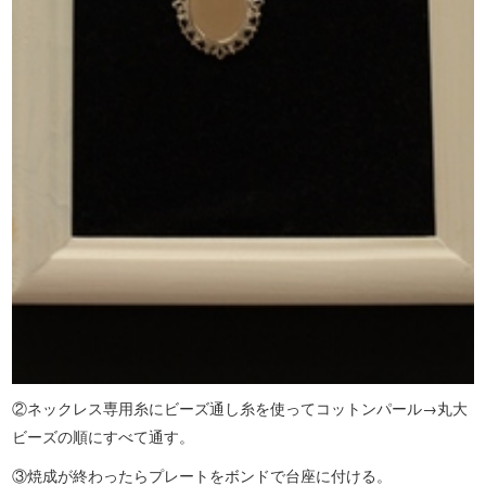
②ネックレス専用糸にビーズ通し糸を使ってコットンパール→丸大
ビーズの順にすべて通す。
③焼成が終わったらプレートをボンドで台座に付ける。