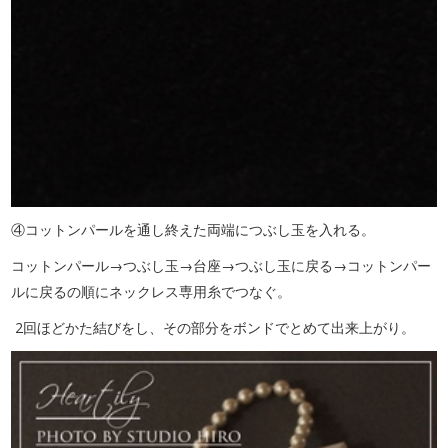
④コットンパールを通し終えた両端につぶし玉を入れる。
コットンパール→つぶし玉→台座→つぶし玉に戻る→コットンパー
ルに戻るの順にネックレス専用糸でつなぐ。
2回ほどかた結びをし、その部分をボンドでとめて出来上がり。