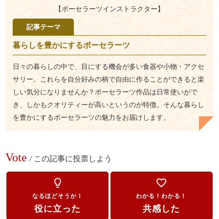
【ポーセラーツインストラクター】
記事テーマ
暮らしを豊かにするポーセラーツ
日々の暮らしの中で、目にする機会が多い食器や小物・アクセ
サリー。これらを自分好みの柄で自由に作ることができると楽
しい気分になりませんか？ポーセラーツ作品は日常使いがで
き、しかもクオリティーが高いというのが特徴。そんな暮らし
を豊かにするポーセラーツの魅力をお届けします。
Vote
/
この記事に投票しよう
lightbulb_outline
favorite_border
なるほどそうか！
わかる！わかる！
役に立った
共感した