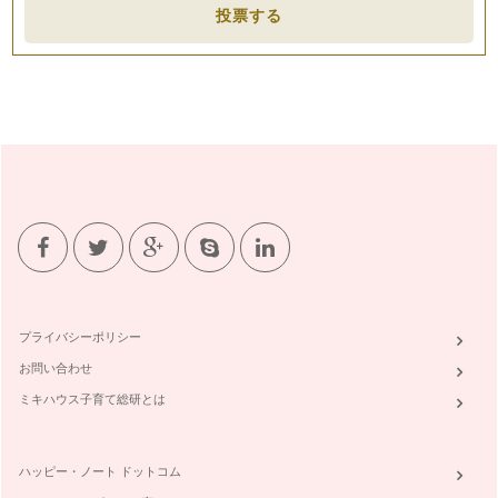
投票する
ンド！
冬休みの間、家族がお休みだったりと生活が変化していたた
め、決められた時間の歯みがきなどいや…
簡単☆手作りアクセサリー！かぎ針で編むコットンパールのブ
レスレット
12月もあとわずかとなりました。 寒さも厳しくなり厚手のコ
ート登場です。どうしても…
ポーセラーツでクリスマスのテーブルセッティングを楽しもう
とうとう12月に入りました。師走です。 肌寒い日が増えてき
ましたね。この季節はクリ…
見て楽しい！食べてうれしい！ポーセラーツのランチプレート
幼児期の食事や離乳食などはママが子どもたちを思い一生懸命
作るものです。 しかしそん…
プライバシーポリシー
お問い合わせ
ポーセラーツでつくるコットンパールのネックレス
すっかり秋めいて涼しくなってきました。寒い冬まであともう
ミキハウス子育て総研とは
少し。 街中では落ち着いた…
初心者でも簡単！～この秋、ポーセラーツで過ごす楽しい親子
ハッピー・ノート ドットコム
時間