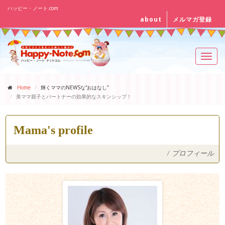
ハッピー・ノート.com
about
メルマガ登録
Toggl
navig
Home
輝くママのNEWSな“おはなし”
美ママ親子とパートナーの効果的なスキンシップ！
Mama's profile
/
プロフィール