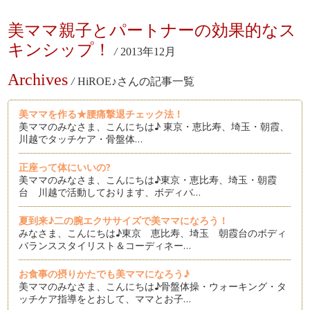
美ママ親子とパートナーの効果的なス
キンシップ！
/
2013年12月
Archives
/
HiROE♪さんの記事一覧
美ママを作る★腰痛撃退チェック法！
美ママのみなさま、こんにちは♪ 東京・恵比寿、埼玉・朝霞、
川越でタッチケア・骨盤体…
正座って体にいいの?
美ママのみなさま、こんにちは♪東京・恵比寿、埼玉・朝霞
台 川越で活動しております、ボディバ…
夏到来♪二の腕エクササイズで美ママになろう！
みなさま、こんにちは♪東京 恵比寿、埼玉 朝霞台のボディ
バランススタイリスト＆コーディネー…
お食事の摂りかたでも美ママになろう♪
美ママのみなさま、こんにちは♪骨盤体操・ウォーキング・タ
ッチケア指導をとおして、ママとお子…