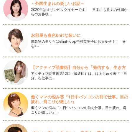
タッチケアで美ママ親子☆さっそくはじめてみよう!!
～外国生まれの楽しいお話～
1.)ゆったりとリラックスできる場所と時間を選びましょう。
2020年はオリンピックイヤーです！ 日本にも多くの外国か
・裸になるときには、部…
らのお客様…
美ママ親子の幸せ愛情ホルモン♪
美ママのみなさま、こんにちは♪ ボディバランススタイリスト
HiROE♪です。 …
お部屋も春色knitな装いに
編み物の事ならばeknit-loop中村英里子におまかせ！！ 春
美ママ親子のワンランク上のタッチケア、親子の触れ合い♪
をk…
新年 あけましておめでとうございます。成人式を迎えられた
みなさま、おめでとうございます。受…
【アクティブ読書術】自分から「発信する」生き方
美ママ親子とパートナーの効果的なスキンシップ！
アクティブ読書術第12回（最終回）は、はあちゅう著『「自
美ママの皆さま、こんにちは♪日に日に寒さも増しています
分」を仕事に…
ね。 …
未来へのギフト★美ママ親子とパパも喜ぶタッチケア♪
美ママ親子のみなさま、こんにちは♪ 寒くなってくる…
働くママの悩み㉕『1日中パソコンの前で仕事。目の
疲れ、肩こりが激しい』
働くママの悩み『１日中パソコンの前で仕事。目の疲れ、肩
美ママ親子とパパも喜ぶペアエクササイズ♪(肩こり・自律神経
こりが激しい』…
編)
写真提供:sticker Shop Haruさま 「赤ちゃん…
美ママ親子とパパも喜ぶペアエクササイズ♪(腹筋・自律神経