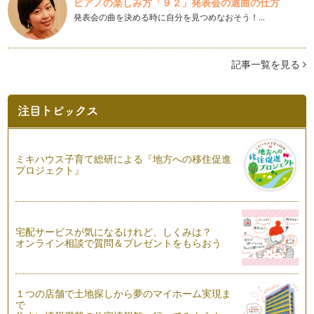
ピアノの楽しみ方「９２」発表会の選曲の仕方
編)
発表会の曲を決める時に自分を見つめなおそう！…
11/1は、夢の日♪♪♪ パパやママにも夢があったら素敵です
ね。 …
記事一覧を見る
美ママ親子が喜ぶ、親子体操♪(タオルで体操編)
耳つぼ、イヤーリフレ、お耳のトリートメントなどと言われて
いる、耳のマッサージをしてみません…
美ママ親子が喜ぶ、親子体操♪(肩こり・浮腫み解消、骨盤編)
美ママのみなさま、こんにちは♪ 夜には暖かい毛布が必要なく
らい、寒暖差がでてきまし…
ミキハウス子育て総研による『地方への移住促進
プロジェクト』
美ママ親子が喜ぶ、親子体操♪(骨盤・お腹・太もも編)
美ママのみなさま、こんにちは♪ 秋は、運動会の季節。 公園
でも過ごしやすい…
美ママ親子が喜ぶ、親子体操♪
宅配サービスが気になるけれど、しくみは？
朝晩は秋めいてきましたが、日中はまだまだ暑い日もあります
オンライン相談で質問＆プレゼントをもらおう
ね。 そんなときの 「美マ…
美ママ親子のお散歩レッスン♪
１つの店舗で土地探しから夢のマイホーム実現ま
美ママのみなさま、こんにちは♪ 暑い日が続いていますね。
で
…