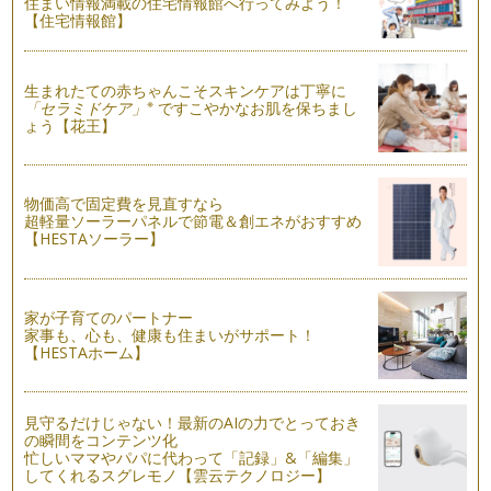
住まい情報満載の住宅情報館へ行ってみよう！
【住宅情報館】
美ママ親子の夏休みヘルスレッスン♪
美ママのみなさん、こんにちは♪ お子さまが、幼稚園・小学
校な…
生まれたての赤ちゃんこそスキンケアは丁寧に
※
「セラミドケア」
ですこやかなお肌を保ちまし
美ママの親子のお肌レッスン！
ょう【花王】
美ママのみなさま、こんにちは♪ 陽射しが強く、汗もかきやす
い季節ですね。…
物価高で固定費を見直すなら
超軽量ソーラーパネルで節電＆創エネがおすすめ
【HESTAソーラー】
家が子育てのパートナー
家事も、心も、健康も住まいがサポート！
【HESTAホーム】
見守るだけじゃない！最新のAIの力でとっておき
の瞬間をコンテンツ化
忙しいママやパパに代わって「記録」&「編集」
してくれるスグレモノ【雲云テクノロジー】