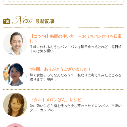
美ママになれる歩き方♪
夏に向けて、少しでも引き締まったボディを手に入れたい美マ
マも多いのでは?ジムに行ったりしな…
美ママを作る★時短ながらエクササイズ②！
紫外線の強い季節になりました。 こちらの記事を読ま…
【コツ14】時間の使い方 ～おうちパン作りを日常
に～
美ママを作る★時短ながらエクササイズをやってみよう！
手軽に作れるおうちパン。パンは毎日食べるけれど、毎日焼
太もものサイズが寿命に関係するかもしれない。細ければ短命
くのは気が重い…
に。との研究のお話を聴いたことはあ…
美ママ親子でお気軽タッチケアを楽しもう！(背中・脚編)
1年間、ありがとうございました！
美ママ親子のみなさま、こんにちは♪ボディバランススタイリ
輝く女性」ってなんだろう？ 私なりに考えてみたところを
ストHiROEです。 さて…
綴ります。現内…
美ママ親子でお気軽タッチケアを楽しもう！(腕・お腹編)
美ママ親子のみなさま、こんにちは♪ 今回の記事はタ…
「タルトメロンぱん」レシピ
美ママ親子の春のセレモニーで輝こう！(写真編)
熱に強い白ざら糖を使った少し変わったメロンパン。市販の
タルトカップの…
美ママの皆さま、こんにちは♪春。新入園・新入学を迎えるお
子さま、ご家族の皆さま、おめでとう…