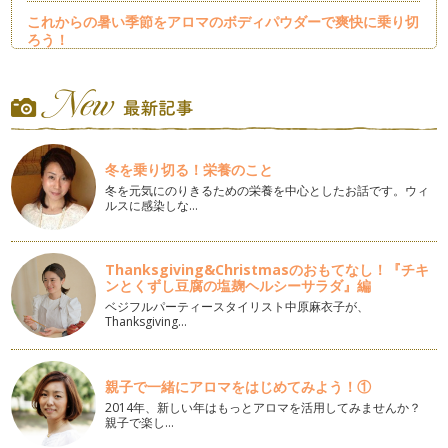
これからの暑い季節をアロマのボディパウダーで爽快に乗り切
ろう！
ボディパウダーといえば、子供の時にシッカロールという製品
があり、 粉を肌につけることで…
寒暖差が激しいこの季節、お肌のケアを忘れずに！
アロマで週に1度のお手軽パックを試してみませんか？
&nbs…
冬を乗り切る！栄養のこと
冬を元気にのりきるための栄養を中心としたお話です。ウィ
アロマで簡単ヘアオイルつくり！
ルスに感染しな…
ここ最近暖かくなってきましたが、少し乾燥してませんか？
髪がとってもパサついてい…
Thanksgiving&Christmasのおもてなし！『チキ
花粉症にはマスク用にスプレーを！
ンとくずし豆腐の塩麹ヘルシーサラダ』編
いつもお立ち寄りいただき、ありがとうございます。 …
ベジフルパーティースタイリスト中原麻衣子が、
Thanksgiving…
その日の気分に合わせて、バスソルトを作ろう！
いつもお読みいただきありがとうございます！ …
親子で一緒にアロマをはじめてみよう！①
アロマオイルで乾燥知らずに！
キャリアオイルといって、最近ではいろいろな種類のキャリア
2014年、新しい年はもっとアロマを活用してみませんか？
親子で楽し…
オイルが出ていますね。 でも選…