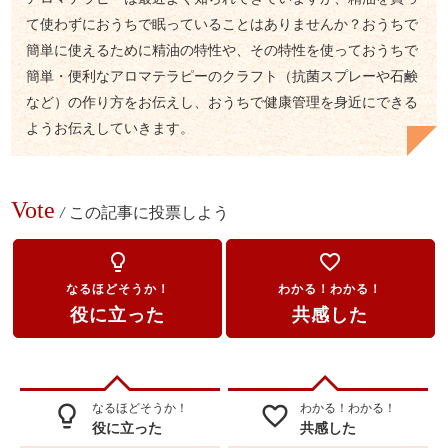
て使わずにおうちで眠っていることはありませんか？おうちで
簡単に使えるために精油の特性や、その特性を使っておうちで
簡単・便利なアロマテラピーのクラフト（抗菌スプレーや石鹸
など）の作り方をお伝えし、おうちで健康管理を身近にできる
ようお伝えしていきます。
Vote
/
この記事に投票しよう
lightbulb_outline
favorite_border
なるほどそうか！
わかる！わかる！
役に立った
共感した
なるほどそうか！
わかる！わかる！
lightbulb_outline
favorite_border
役に立った
共感した