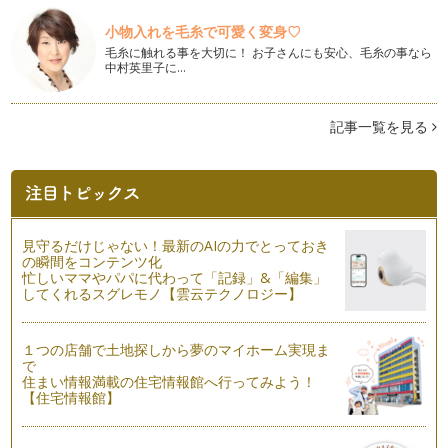
五感で楽しむフレグランスオイル
ここ最近、フレグランスオイルが自宅のリビングなどに置い
小物入れを毛糸で可愛く変身♡
て、インテリアとしてかつ香りを楽しむ…
毛糸に触れる事を大切に！ お子さんにも安心、毛糸の事なら
中村英里子に…
おうちに便利なアロマテラピー精油を常備しておこう！
気分がふさぎこんだり、朝気分をすっきりさせたい、リラック
スしたいなど様々な気分がありますね…
記事一覧を見る
こどもと一緒にアロマをたのしもう！
まずはこどもと一緒にアロマを アロマテラピーの精油の選び
方について、再度ご紹介します。…
アロマテラピーでママもリラックスして気持ちにゆとりを！
見守るだけじゃない！最新のAIの力でとっておき
の瞬間をコンテンツ化
ママをしていると何かと時間に追われる日々が続いていて、
忙しいママやパパに代わって「記録」&「編集」
気持ちに余裕が…
してくれるスグレモノ【雲云テクノロジー】
子どもと一緒にアロマで化粧水をつくってみましょう。
まだまだ春に向けて、乾燥する季節です。 娘の頬が少し乾燥
１つの店舗で土地探しから夢のマイホーム実現ま
していたので、娘と一緒に使…
で
住まい情報満載の住宅情報館へ行ってみよう！
【住宅情報館】
アロマテラピーとハーブで花粉症をやっつけよう！
花粉症におすすめの精油とハーブの紹介 寒い季節ですが、こ
れか…