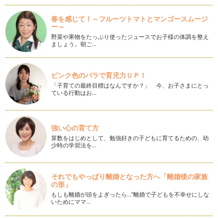
*大掃除のお供*アロマお掃除スプレー
いつもお読みいただき、ありがとうございます！ …
春を感じて！～フルーツトマトとマンゴースムージ
ー～
季節の変わり目にアロマでおすすめスプレー
野菜や果物をたっぷり使ったジュースでお子様の体調を整え
ましょう。朝ご…
これから寒くなる季節、うがいや手洗いはもちろんのこと、冬
のこの季節の変わり目の時期にお家で…
乾燥し始めてきた時期にはリップに潤いを！
ピンク色のバラで育児力ＵＰ！
最近、急激に寒くなってきましたが風邪などひいてませんでし
「子育ての最終目標はなんですか？」 今、お子さまにとっ
ょうか？ 唇や肌が急…
ている行動はお…
バスソルトをお風呂にいれて体を温めよう！
いつもお読みいただきありがとうございます！ ここ最近急に
強い心の育て方
寒くなってきましたね。 …
算数をはじめとして、勉強好きの子どもに育てるための、幼
少時の学習法を…
ひんやり涼し気！保冷剤で簡単アロマ芳香剤つくり
お読みいただき、ありがとうございます！ ここ最近暑いです
よね！ そんなときに便…
それでもやっぱり離婚となった方へ「離婚後の家族
の形」
ジメジメした時期にアロマで消臭剤
もしも離婚が頭をよぎったら…“離婚で子どもを不幸せにしな
重曹は最近では１００円ショップでもよく目にするかと思いま
いためにママ…
す。 使い方としては・・・…