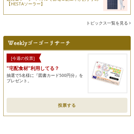
ここ最近急に寒くなってきましたね。 そこで美容にぜひとも
【HESTAソーラー】
使ってほしいオススメな精油…
おうちで風邪、インフルエンザ対策の抗菌スプレーを作ろう！
トピックス一覧を見る
記事をお読みいただき、ありがとうございます！ これから乾
燥し…
簡単！アロマでネイルオイルで爪の保湿を！
記事をお読みいただき、ありがとうございます。 前回の記事
で（…
[今週の投票]
夏の日焼けで乾燥したお肌に潤いを！
"宅配食材"利用してる？
記事をお読みいただき、ありがとうございます。 …
抽選で5名様に『図書カード500円分』を
プレゼント。
簡単！ジェリーボールでお部屋の消臭剤作り
ジェリーボールとは最近では100円ショップでも販売されてい
る透明なボールで触るとプニプニし…
爽快ルームスプレーを作って、暑い夏を乗り切ろう！
投票する
ここ最近暑かったり、ジメジメして嫌な天気が続いておりま
す。 そんなときにおすすめな…
夏の汗対策、ボディパウダー作り
みなさまは夏の汗対策どうしてますか？ 私は以前はタオルで