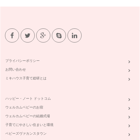
汗を吸収して、制汗スプレーなど…
お掃除に使えるアロマテラピー
お掃除にアロマテラピーなんて使えるの？と思われるかたもい
らっしゃるかと思います。 …
むくみ用のオイルでむくみ知らずになろう！
足のむくみの原因ってなんだと思いますか？ 立ち仕事やデス
クワ…
プライバシーポリシー
子どもと一緒にバスボム作りを試してみよう！
お問い合わせ
バスボムってよく聞くけど、みなさんその正体ってご存知でし
ょうか？ &n…
ミキハウス子育て総研とは
蚊よけスプレーを作ってみよう！
最近はよく蚊よけスプレーがオーガニックのお店やアロマテラ
ハッピー・ノート ドットコム
ピーのお店でお見かけすることがよく…
ウェルカムベビーのお宿
気分でアロマを使い分けよう！
ウェルカムベビーの結婚式場
アロマテラピーの香りはご自分が良い香り・心地いいと感じる
香りを鼻から芳香・吸入することで、…
子育てにやさしい住まいと環境
ベビーズヴァカンスタウン
アロマテラピーのことを知ろう！