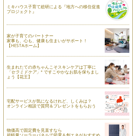
ミキハウス子育て総研による『地方への移住促進
イライラ解消や気分を落ち着かせるのに役立つアロマ
プロジェクト』
お読みいただき、ありがとうございます。 子育てしていると
気分…
余ったアロマオイルで簡単リードディフューザー作り
家が子育てのパートナー
リードディフューザーとは、液体が入った容器から竹串のよう
家事も、心も、健康も住まいがサポート！
な棒が何本か刺さっていて、香りがす…
【HESTAホーム】
アロマワックスバーでオーナメントを作って、クリスマスツリ
ーに飾ろう！
最近ではよく雑貨やさんでお見かけするアロマワックスバー。
生まれたての赤ちゃんこそスキンケアは丁寧に
おいてあるとほんの～り香…
※
「セラミドケア」
ですこやかなお肌を保ちまし
ょう【花王】
お手軽にアロマテラピーを楽しんでみましょう！！
いつもお読みいただき、ありがとうございます。 急に寒くな
って…
宅配サービスが気になるけれど、しくみは？
オンライン相談で質問＆プレゼントをもらおう
簡単アロマで保湿ボディケア
ここ最近急激に冷えてきました。 ひざやひじの乾燥もひどく
なってきて、ボディケアをア…
物価高で固定費を見直すなら
乾燥対策！アロマでリップクリーム作り
超軽量ソーラーパネルで節電＆創エネがおすすめ