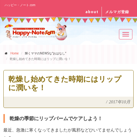
ハッピー・ノート.com
about
メルマガ登録
Toggl
navig
Home
輝くママのNEWSな“おはなし”
乾燥し始めてきた時期にはリップに潤いを！
乾燥し始めてきた時期にはリップ
に潤いを！
/
2017年10月
乾燥の季節にリップバームでケアしよう！
最近、急激に寒くなってきましたが風邪などひいてませんでしょう