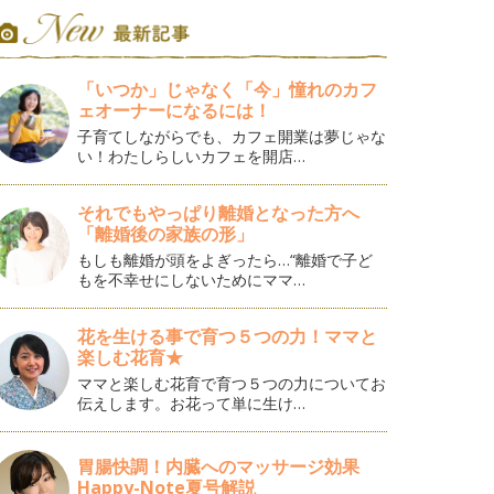
「いつか」じゃなく「今」憧れのカフ
ェオーナーになるには！
子育てしながらでも、カフェ開業は夢じゃな
い！わたしらしいカフェを開店…
それでもやっぱり離婚となった方へ
「離婚後の家族の形」
もしも離婚が頭をよぎったら…“離婚で子ど
もを不幸せにしないためにママ…
花を生ける事で育つ５つの力！ママと
楽しむ花育★
ママと楽しむ花育で育つ５つの力についてお
伝えします。お花って単に生け…
胃腸快調！内臓へのマッサージ効果
Happy-Note夏号解説