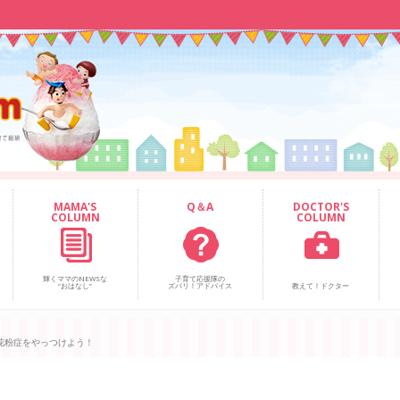
MAMA'S
Q＆A
DOCTOR'S
COLUMN
COLUMN
輝くママのNEWSな
子育て応援隊の
“おはなし”
ズバリ！アドバイス
教えて！ドクター
花粉症をやっつけよう！