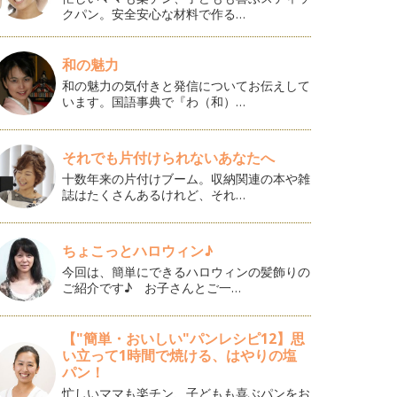
クパン。安全安心な材料で作る…
和の魅力
和の魅力の気付きと発信についてお伝えして
います。国語事典で『わ（和）…
それでも片付けられないあなたへ
十数年来の片付けブーム。収納関連の本や雑
誌はたくさんあるけれど、それ…
ちょこっとハロウィン♪
今回は、簡単にできるハロウィンの髪飾りの
ご紹介です♪ お子さんとご一…
【"簡単・おいしい"パンレシピ12】思
い立って1時間で焼ける、はやりの塩
パン！
忙しいママも楽チン、子どもも喜ぶパンをお