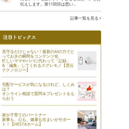
伝えします。第11回目は思い…
記事一覧を見る
見守るだけじゃない！最新のAIの力でと
っておきの瞬間をコンテンツ化
忙しいママやパパに代わって「記録」
&「編集」してくれるスグレモノ【雲云
テクノロジー】
宅配サービスが気になるけれど、しくみ
は？
オンライン相談で質問＆プレゼントをも
らおう
家が子育てのパートナー
家事も、心も、健康も住まいがサポー
ト！【HESTAホーム】