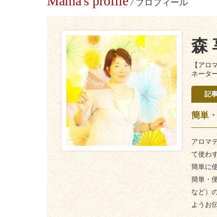
Mama's profile
/
プロフィール
森
【アロ
ネータ
記
簡単
アロマ
て使わ
簡単に
簡単・
など）
ようお