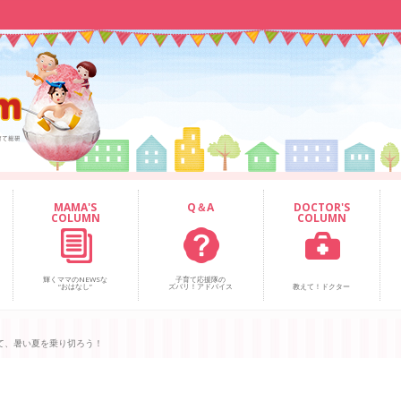
MAMA'S
Q＆A
DOCTOR'S
COLUMN
COLUMN
輝くママのNEWSな
子育て応援隊の
“おはなし”
ズバリ！アドバイス
教えて！ドクター
て、暑い夏を乗り切ろう！