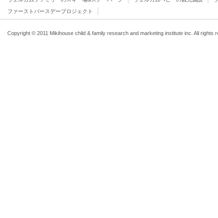
ファーストバースデープロジェクト
Copyright © 2011 Mikihouse child & family research and marketing institute inc. All rights 