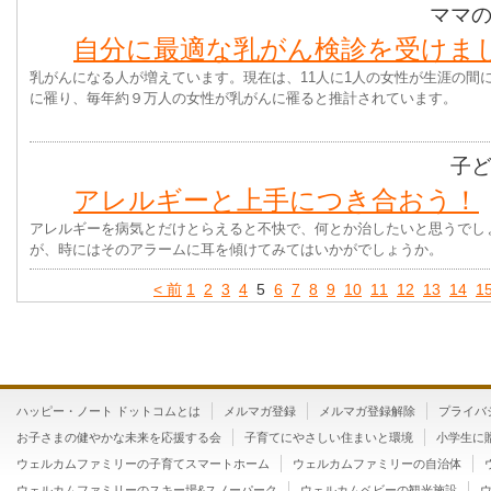
ママ
自分に最適な乳がん検診を受けま
乳がんになる人が増えています。現在は、11人に1人の女性が生涯の間
に罹り、毎年約９万人の女性が乳がんに罹ると推計されています。
子
アレルギーと上手につき合おう！
アレルギーを病気とだけとらえると不快で、何とか治したいと思うでし
が、時にはそのアラームに耳を傾けてみてはいかがでしょうか。
< 前
1
2
3
4
5
6
7
8
9
10
11
12
13
14
1
ハッピー・ノート ドットコムとは
メルマガ登録
メルマガ登録解除
プライバ
お子さまの健やかな未来を応援する会
子育てにやさしい住まいと環境
小学生に
ウェルカムファミリーの子育てスマートホーム
ウェルカムファミリーの自治体
ウェルカムファミリーのスキー場&スノーパーク
ウェルカムベビーの観光施設