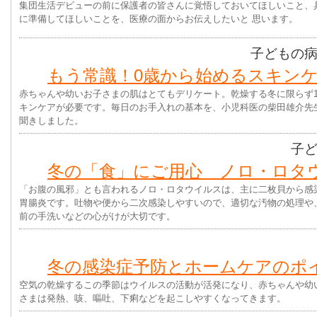
集団生活デビューの前に保護者の皆さんに覚悟しておいてほしいこと、
に準備してほしいことを、医療の面からお伝えしたいと 思います。
子どもの
もう常識！0歳から始めるスキン
赤ちゃんや幼いお子さまの肌はとてもデリケート。乾燥する冬に限らず
キンケアが必要です。毎日のお手入れの基本を、小児科医の柴田雄介先
聞きしました。
子
冬の「食」にご用心 ノロ・ロタ
「お腹の風邪」とも言われるノロ・ロタウイルスは、主に二枚貝から感
胃腸炎です。吐物や便から二次感染しやすいので、適切な汚物の処理や
前の手洗いなどの心がけが大切です。
冬の感染症予防とホームケアのポ
空気の乾燥するこの季節はウイルスの活動が活発になり、赤ちゃんや幼
さまは発熱、咳、嘔吐、下痢などを起こしやすくなってきます。