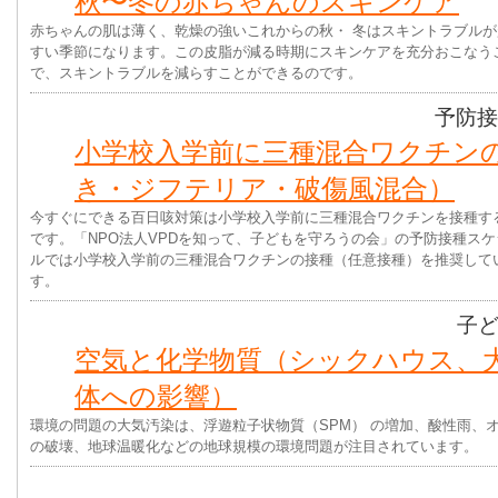
秋〜冬の赤ちゃんのスキンケア
赤ちゃんの肌は薄く、乾燥の強いこれからの秋・ 冬はスキントラブルが
すい季節になります。この皮脂が減る時期にスキンケアを充分おこなう
で、スキントラブルを減らすことができるのです。
予防接
小学校入学前に三種混合ワクチン
き・ジフテリア・破傷風混合）
今すぐにできる百日咳対策は小学校入学前に三種混合ワクチンを接種す
です。「NPO法人VPDを知って、子どもを守ろうの会」の予防接種スケ
ルでは小学校入学前の三種混合ワクチンの接種（任意接種）を推奨して
す。
子
空気と化学物質（シックハウス、
体への影響）
環境の問題の大気汚染は、浮遊粒子状物質（SPM） の増加、酸性雨、
の破壊、地球温暖化などの地球規模の環境問題が注目されています。