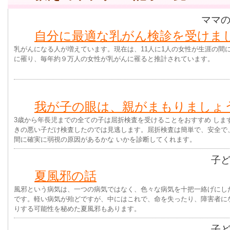
ママ
自分に最適な乳がん検診を受けま
乳がんになる人が増えています。現在は、11人に1人の女性が生涯の間
に罹り、毎年約９万人の女性が乳がんに罹ると推計されています。
我が子の眼は、親がまもりましょ
3歳から年長児までの全ての子は屈折検査を受けることをおすすめ しま
きの悪い子だけ検査したのでは見逃します。屈折検査は簡単で、安全で
間に確実に弱視の原因があるかな いかを診断してくれます。
子
夏風邪の話
風邪という病気は、一つの病気ではなく、色々な病気を十把一絡げにし
です。軽い病気が殆どですが、中にはこれで、命を失ったり、障害者に
りする可能性を秘めた夏風邪もあります。
子