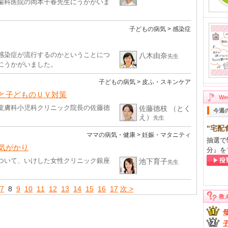
歯科医院の岡本千春先生にうかがいま
子どもの病気
> 感染症
感染症が流行するのかということにつ
八木由奈
先生
にうかがいました。
子どもの病気
> 皮ふ・スキンケア
と子どものＵＶ対策
W
皮膚科小児科クリニック院長の佐藤徳
佐藤德枝 （とく
今週
え）
先生
"宅配
ママの病気・健康
> 妊娠・マタニティ
抽選で
気がかり
分』を
ついて、いけした女性クリニック銀座
池下育子
先生
7
8
9
10
11
12
13
14
15
16
17
次 >
教