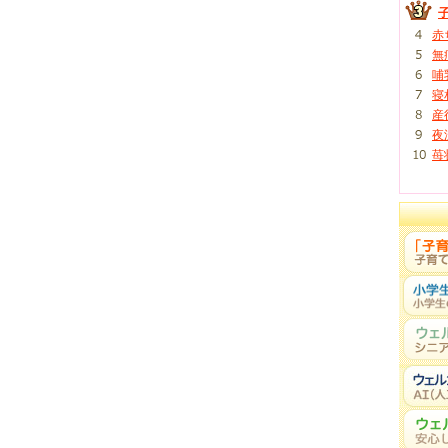
赤
無
哺
寝
産
夜
苺