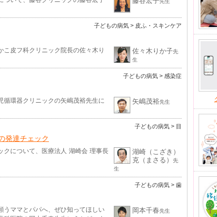
藤谷宏子
先生
子どもの病気
> 皮ふ・スキンケア
かこ皮フ科クリニック院長の佐々木り
佐々木りか子
先
生
子どもの病気
> 感染症
児循環器クリニックの矢嶋茂裕先生に
矢嶋茂裕
先生
子どもの病気
> 目
の発達チェック
クについて、医療法人 湖崎会 理事長
湖崎（こざき）
克（まさる）
先
生
子どもの病気
> 歯
願うママとパパへ、ぜひ知ってほしい
岡本千春
先生