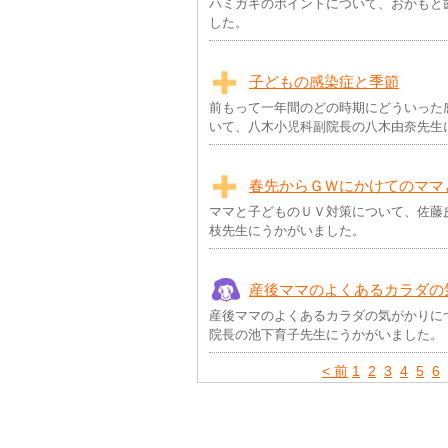
ハミガキのポイントについて、おかもと
した。
子どもの感染症と季節
前もって一年間のどの時期にどういった
いて、八木小児科副院長の八木由奈先生
春先からＧＷにかけてのママ
ママと子どものＵＶ対策について、佐藤
枝先生にうかがいました。
産後ママのよくあるカラダの
産後ママのよくあるカラダの気がかりに
院長の池下育子先生にうかがいました。
< 前
1
2
3
4
5
6