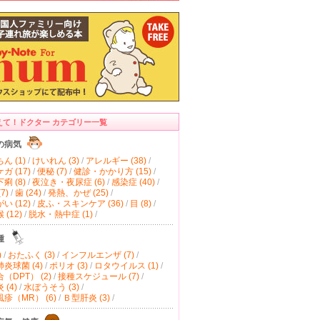
えて！ドクター カテゴリー一覧
の病気
ん (1)
/
けいれん (3)
/
アレルギー (38)
/
ガ (17)
/
便秘 (7)
/
健診・かかり方 (15)
/
痢 (8)
/
夜泣き・夜尿症 (6)
/
感染症 (40)
/
7)
/
歯 (24)
/
発熱、かぜ (25)
/
い (12)
/
皮ふ・スキンケア (36)
/
目 (8)
/
(12)
/
脱水・熱中症 (1)
/
種
)
/
おたふく (3)
/
インフルエンザ (7)
/
炎球菌 (4)
/
ポリオ (3)
/
ロタウイルス (1)
/
（DPT） (2)
/
接種スケジュール (7)
/
(4)
/
水ぼうそう (3)
/
疹（MR） (6)
/
Ｂ型肝炎 (3)
/