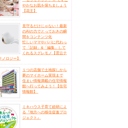
やかなお肌を保ちましょう
【花王】
見守るだけじゃない！最新
のAIの力でとっておきの瞬
間をコンテンツ化
忙しいママやパパに代わっ
て「記録」&「編集」して
くれるスグレモノ【雲云テ
クノロジー】
１つの店舗で土地探しから
夢のマイホーム実現まで
住まい情報満載の住宅情報
館へ行ってみよう！【住宅
情報館】
ミキハウス子育て総研によ
る『地方への移住促進プロ
ジェクト』