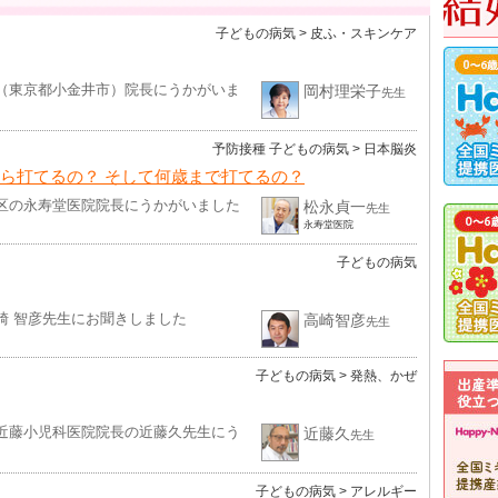
子どもの病気
> 皮ふ・スキンケア
（東京都小金井市）院長にうかがいま
岡村理栄子
先生
予防接種
子どもの病気
> 日本脳炎
から打てるの？ そして何歳まで打てるの？
区の永寿堂医院院長にうかがいました
松永貞一
先生
永寿堂医院
子どもの病気
崎 智彦先生にお聞きしました
高崎智彦
先生
子どもの病気
> 発熱、かぜ
近藤小児科医院院長の近藤久先生にう
近藤久
先生
子どもの病気
> アレルギー