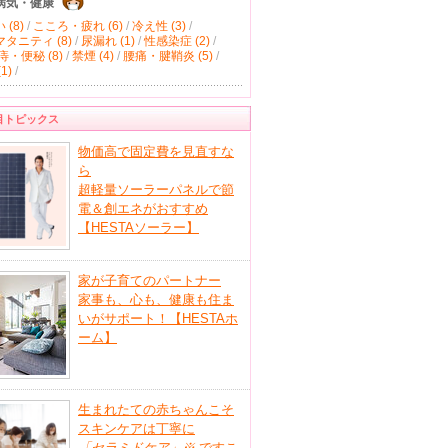
病気・健康
(8)
/
こころ・疲れ (6)
/
冷え性 (3)
/
タニティ (8)
/
尿漏れ (1)
/
性感染症 (2)
/
痔・便秘 (8)
/
禁煙 (4)
/
腰痛・腱鞘炎 (5)
/
1)
/
目トピックス
物価高で固定費を見直すな
ら
超軽量ソーラーパネルで節
電＆創エネがおすすめ
【HESTAソーラー】
家が子育てのパートナー
家事も、心も、健康も住ま
いがサポート！【HESTAホ
ーム】
生まれたての赤ちゃんこそ
スキンケアは丁寧に
「セラミドケア」
※
ですこ