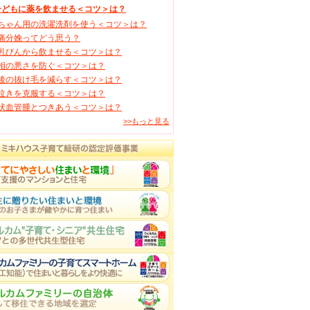
子どもに薬を飲ませる＜コツ＞は？
ちゃん用の洗濯洗剤を使う＜コツ＞は？
痛分娩ってどう思う？
乳びんから飲ませる＜コツ＞は？
相の悪さを防ぐ＜コツ＞は？
後の抜け毛を減らす＜コツ＞は？
泣きを克服する＜コツ＞は？
状血管腫とつきあう＜コツ＞は？
>>もっと見る