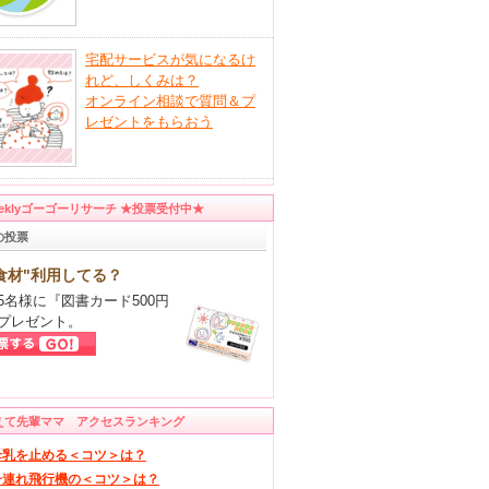
宅配サービスが気になるけ
れど、しくみは？
オンライン相談で質問＆プ
レゼントをもらおう
eeklyゴーゴーリサーチ ★投票受付中★
の投票
食材"利用してる？
5名様に『図書カード500円
プレゼント。
えて先輩ママ アクセスランキング
母乳を止める＜コツ＞は？
子連れ飛行機の＜コツ＞は？