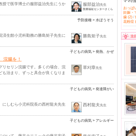
ママの
教授で医学博士の服部益治先生にうか
服部益治
先生
おっぱい 
医療福祉センターさくら
妊娠・マ
歯 (2)
/
予防接種
> 水ぼうそう
花粉症 (
院済生館小児科勤務の勝島矩子先生に
勝島矩子
先生
注
子どもの病気
> 発熱、かぜ
、浣腸を！
グリセリン浣腸です。多くの場合、浣
草刈章
先生
ども治まり、ずっと具合が良くなりま
子どもの病気
> 発達障がい
、にしむら小児科院長の西村龍夫先生
西村龍夫
先生
子どもの病気
> アレルギー
について、藤谷クリニックの藤谷宏子