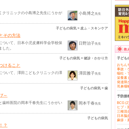
くクリニックの小島博之先生にうかが
小島博之
先生
子どもの病気
> 皮ふ・スキンケア
とその方法
について、日本小児皮膚科学会学校保
日野治子
先生
ました。
教
子ども
子どもの病気
> 健診・かかり方
つけること
おちんち
事故・ケ
について、澤田こどもクリニックの澤
澤田雅子
嘔吐・下
先生
栄養素 (
発達障が
耳鼻咽喉 
子どもの病気
> 歯
び～
予防接
と歯科医院の岡本千春先生にうかがい
岡本千春
BCG (2
先生
ヒブ・肺
三種混合
日本脳炎 
子どもの病気
麻疹・風
！？