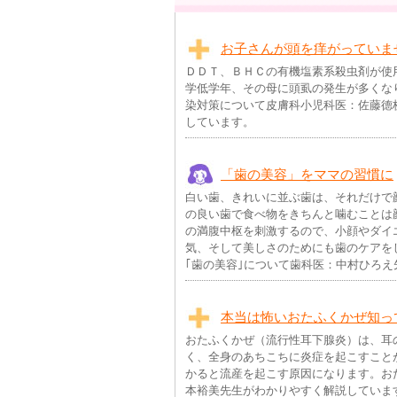
お子さんが頭を痒がっていま
ＤＤＴ、ＢＨＣの有機塩素系殺虫剤が使
学低学年、その母に頭虱の発生が多くな
染対策について皮膚科小児科医：佐藤德
しています。
「歯の美容」をママの習慣に
白い歯、きれいに並ぶ歯は、それだけで
の良い歯で食べ物をきちんと噛むことは
の満腹中枢を刺激するので、小顔やダイ
気、そして美しさのためにも歯のケアを
｢歯の美容｣について歯科医：中村ひろ
本当は怖いおたふくかぜ知っ
おたふくかぜ（流行性耳下腺炎）は、耳
く、全身のあちこちに炎症を起こすこと
かると流産を起こす原因になります。お
本裕美先生がわかりやすく解説していま