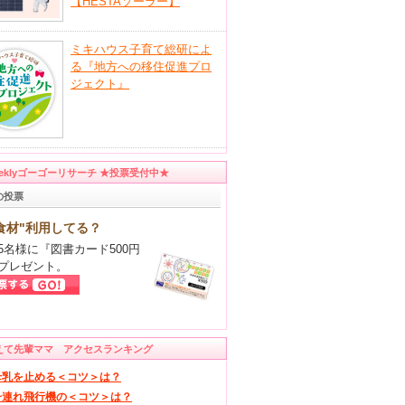
【HESTAソーラー】
ミキハウス子育て総研によ
る『地方への移住促進プロ
ジェクト』
eeklyゴーゴーリサーチ ★投票受付中★
の投票
食材"利用してる？
5名様に『図書カード500円
プレゼント。
えて先輩ママ アクセスランキング
母乳を止める＜コツ＞は？
子連れ飛行機の＜コツ＞は？