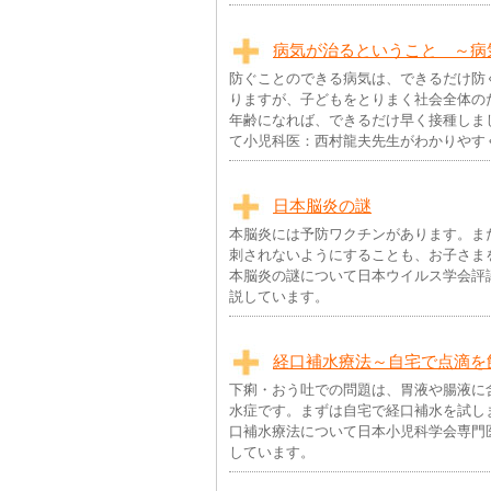
病気が治るということ ～病
防ぐことのできる病気は、できるだけ防
りますが、子どもをとりまく社会全体の
年齢になれば、できるだけ早く接種しま
て小児科医：西村龍夫先生がわかりやす
日本脳炎の謎
本脳炎には予防ワクチンがあります。ま
刺されないようにすることも、お子さま
本脳炎の謎について日本ウイルス学会評
説しています。
経口補水療法～自宅で点滴を
下痢・おう吐での問題は、胃液や腸液に
水症です。まずは自宅で経口補水を試し
口補水療法について日本小児科学会専門
しています。