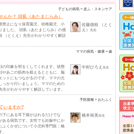
子どもの病気
> 皮ふ・スキンケア
せんか？ 頭虱（あたまじらみ）
用禁止になり保育園児、幼稚園児、小
佐藤德枝 （とく
え）
りました。 頭虱（あたまじらみ）の感
先生
枝 （とくえ）先生がわかりやすく解説
ママの病気・健康
> 歯
顔の印象を明るくしてくれます。状態
中村ひろえ
先生
顔やあごの筋肉を鍛えるとともに、脳
エットにもつながるのです。ママの元
しっかり行いましょう。ママのための
え先生がわかりやすく解説しています。
予防接種
> おたふく
ていますか?
の下にある耳下腺がはれるだけでな
橋本裕美
先生
がある病気です。女性でも妊娠中にか
たふくかぜについて小児科専門医：橋
す。