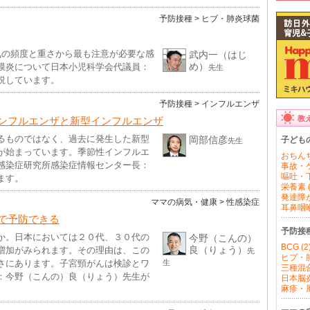
予防接種
> ヒブ・肺炎球菌
気の頻度と重さから最も注意が必要な感
武内一（はじ
め）
膜炎について日本小児科学会代議員：
先生
説しています。
予防接種
> インフルエンザ
教
ンフルエンザと新型インフルエンザ
るものではなく、過去に発生した新型
岡部信彦
子ども
先生
が始まっています。季節性インフルエ
おちんち
感染症研究所感染症情報センター長：
事故・ケ
嘔吐・下
ます。
栄養素 (
発達障が
ママの病気・健康
> 性感染症
耳鼻咽喉 
で予防できる
予防接
か。日本においては２０代、３０代の
今野（こんの）
BCG (2
良（りょう）
増加がみられます。その理由は、この
先
ヒブ・肺
さにあります。子宮頸がんは検診とワ
生
三種混合
：今野（こんの）良（りょう）先生が
日本脳炎 
麻疹・風