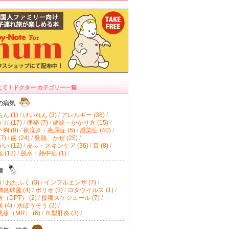
えて！ドクター カテゴリー一覧
の病気
ん (1)
/
けいれん (3)
/
アレルギー (38)
/
ガ (17)
/
便秘 (7)
/
健診・かかり方 (15)
/
痢 (8)
/
夜泣き・夜尿症 (6)
/
感染症 (40)
/
7)
/
歯 (24)
/
発熱、かぜ (25)
/
い (12)
/
皮ふ・スキンケア (36)
/
目 (8)
/
(12)
/
脱水・熱中症 (1)
/
種
)
/
おたふく (3)
/
インフルエンザ (7)
/
炎球菌 (4)
/
ポリオ (3)
/
ロタウイルス (1)
/
（DPT） (2)
/
接種スケジュール (7)
/
(4)
/
水ぼうそう (3)
/
疹（MR） (6)
/
Ｂ型肝炎 (3)
/