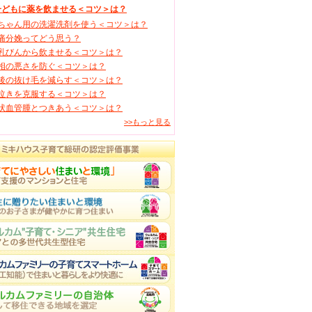
子どもに薬を飲ませる＜コツ＞は？
ちゃん用の洗濯洗剤を使う＜コツ＞は？
痛分娩ってどう思う？
乳びんから飲ませる＜コツ＞は？
相の悪さを防ぐ＜コツ＞は？
後の抜け毛を減らす＜コツ＞は？
泣きを克服する＜コツ＞は？
状血管腫とつきあう＜コツ＞は？
>>もっと見る