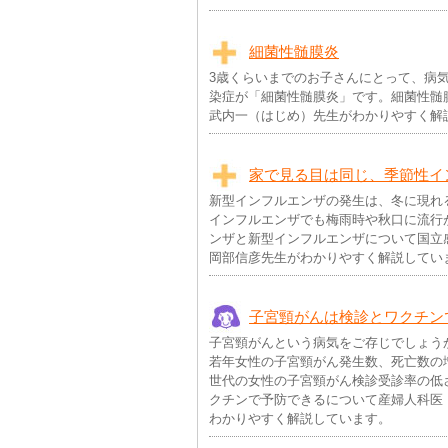
細菌性髄膜炎
3歳くらいまでのお子さんにとって、病
染症が「細菌性髄膜炎」です。細菌性髄
武内一（はじめ）先生がわかりやすく解
家で見る目は同じ、季節性イ
新型インフルエンザの発生は、冬に現れ
インフルエンザでも梅雨時や秋口に流行
ンザと新型インフルエンザについて国立
岡部信彦先生がわかりやすく解説してい
子宮頸がんは検診とワクチン
子宮頸がんという病気をご存じでしょう
若年女性の子宮頸がん発生数、死亡数の
世代の女性の子宮頸がん検診受診率の低
クチンで予防できるについて産婦人科医
わかりやすく解説しています。