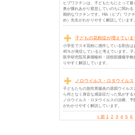
ヒブワクチンは、子どもたちにとって最
奥が腫れあがり窒息していのちに関わる
期的なワクチンです。Hib（ヒブ）ワク
め）先生がわかりやすく解説しています
子どもの花粉症が増えていま
小学生でスギ花粉に感作している割合はお
40％が発症していると考えています。
医学研究院耳鼻咽喉科・頭頸部腫瘍学教
りやすく解説しています。
ノロウイルス・ロタウイルス
子どもたちの急性胃腸炎の原因ウイルス
ら何となく身近な感染症だった気がする
ノロウイルス・ロタウイルスの治療、予
がわかりやすく解説しています。
< 前
1
2
3
4
5
6