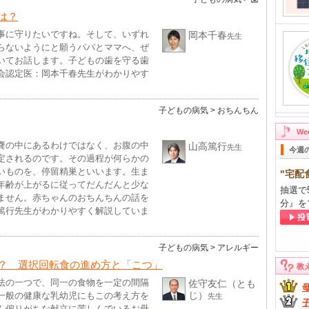
は？
事に守りたいですね。そして、いずれ
岡本千春
先生
らないようにと願うパパとママへ、ぜ
いてお話します。子どもの歯を守る歯
会認定医：岡本千春先生がわかりやす
子どもの病気
> おちんちん
W
嚢の中にあるわけではなく、お腹の中
山高篤行
先生
今週
定されるのです。その過程が何らかの
いものを、停留精巣といいます。生ま
"宅配
年齢が上がるに従ってだんだんと少な
抽選で
ません。赤ちゃんのおちんちんの話を
分』を
篤行先生がわかりやすく解説していま
子どもの病気
> アレルギー
？ 選択回転食の進め方と「こつ」
教
法の一つで、同一の食物を一定の間隔
佐守友仁（とも
じ）
一般の健康な乳幼児にもこの考え方を
先生
ん偏りがちな献立に苦しんでいるお母