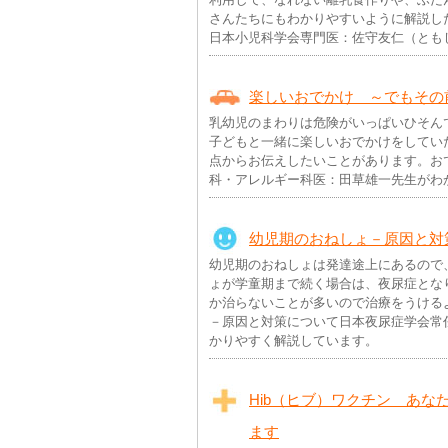
さんたちにもわかりやすいように解説し
日本小児科学会専門医：佐守友仁（とも
楽しいおでかけ ～でもその
乳幼児のまわりは危険がいっぱいひそん
子どもと一緒に楽しいおでかけをしてい
点からお伝えしたいことがあります。お
科・アレルギー科医：田草雄一先生がわ
幼児期のおねしょ－原因と対
幼児期のおねしょは発達途上にあるので
ょが学童期まで続く場合は、夜尿症とな
か治らないことが多いので治療をうける
－原因と対策について日本夜尿症学会常
かりやすく解説しています。
Hib（ヒブ）ワクチン あ
ます