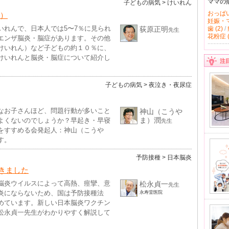
ママの
子どもの病気
> けいれん
おっぱい 
け）
妊娠・マ
いれんで、日本人では5〜7％に見られ
荻原正明
歯 (2)
/
先生
花粉症 (
エンザ脳炎・脳症があります。その他
けいれん）など子どもの約１０％に、
けいれんと脳炎・脳症について紹介し
注
子どもの病気
> 夜泣き・夜尿症
なお子さんほど、問題行動が多いこと
神山（こうや
ま）潤
よくないのでしょうか？早起き・早寝
先生
をすすめる会発起人：神山（こうや
す。
予防接種
> 日本脳炎
きました
脳炎ウイルスによって高熱、痙攣、意
松永貞一
先生
炎にならないため、国は予防接種法
永寿堂医院
めています。新しい日本脳炎ワクチン
松永貞一先生がわかりやすく解説して