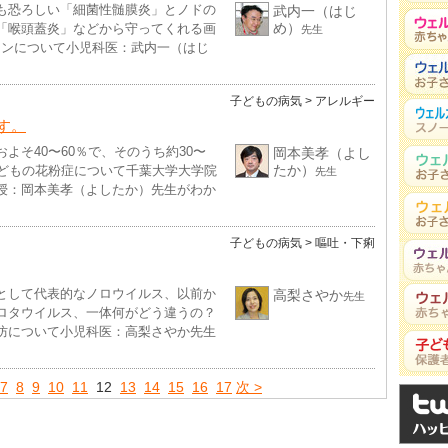
も恐ろしい「細菌性髄膜炎」とノドの
武内一（はじ
め）
「喉頭蓋炎」などから守ってくれる画
先生
チンについて小児科医：武内一（はじ
。
子どもの病気
> アレルギー
す。
よそ40〜60％で、そのうち約30〜
岡本美孝（よし
たか）
子どもの花粉症について千葉大学大学院
先生
授：岡本美孝（よしたか）先生がわか
子どもの病気
> 嘔吐・下痢
として代表的なノロウイルス、以前か
高梨さやか
先生
ロタウイルス、一体何がどう違うの？
防について小児科医：高梨さやか先生
7
8
9
10
11
12
13
14
15
16
17
次 >