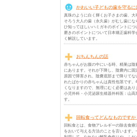
かわいい子どもの歯を守るに
真珠のように白く輝くお子さまの歯、大
そろう大人の歯（永久歯）がむし歯にな
ひ知ってほしいハミガキのポイントにつ
磨きのポイントについて日本矯正歯科学
く解説しています。
おちんちんの話
赤ちゃんがお腹の中にいる時、精巣は陰
にあります。それが下降し、陰嚢内に固
原因で障害され、陰嚢底部まで降りてな
れたばかりの赤ちゃんは真性包茎です。
くなりますので、無理にむく必要はあり
小児外科・小児泌尿生殖器外科医：山高
す。
回転食ってどんなものですか
回転食とは、食物アレルギーの除去食療
をおいて与える方法のことを言います。
利用して、なれない離乳食作りや、ふだ