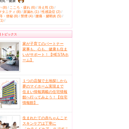
病気・健康
(8)
/
こころ・疲れ (6)
/
冷え性 (3)
/
タニティ (8)
/
尿漏れ (1)
/
性感染症 (2)
/
痔・便秘 (8)
/
禁煙 (4)
/
腰痛・腱鞘炎 (5)
/
1)
/
目トピックス
家が子育てのパートナー
家事も、心も、健康も住ま
いがサポート！【HESTAホ
ーム】
１つの店舗で土地探しから
夢のマイホーム実現まで
住まい情報満載の住宅情報
館へ行ってみよう！【住宅
情報館】
生まれたての赤ちゃんこそ
スキンケアは丁寧に
「セラミドケア」
※
ですこ