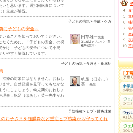
たいと思います。選択回転食について
赤
じ）先生が解説。
無
子どもの病気
> 事故・ケガ
哺
前に子どもの安全～
寝
産
でいることを知っておいてください。
田草雄一
先生
夜
ただくために、「子どもの安全」の視
ぽよぽよクリニック（島
根県松江市）
苺
でかけ、子どもの安全について小児
かりやすく解説しています。
子どもの病気
> 夜泣き・夜尿症
策
、治療の対象にはなりません。おねし
帆足（ほあし）
英一
ります。自然経過を見守ってもなかな
先生
ようにしましょう。幼児期のおねしょ
任理事：帆足（ほあし）英一先生がわ
予防接種
> ヒブ・肺炎球菌
なたのお子さまを髄膜炎など重症ヒブ感染から守ってくれ