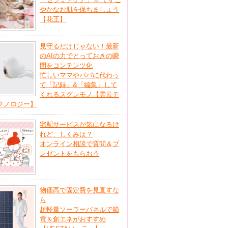
やかなお肌を保ちましょう
【花王】
見守るだけじゃない！最新
のAIの力でとっておきの瞬
間をコンテンツ化
忙しいママやパパに代わっ
て「記録」&「編集」して
くれるスグレモノ【雲云テ
クノロジー】
宅配サービスが気になるけ
れど、しくみは？
オンライン相談で質問＆プ
レゼントをもらおう
物価高で固定費を見直すな
ら
超軽量ソーラーパネルで節
電＆創エネがおすすめ