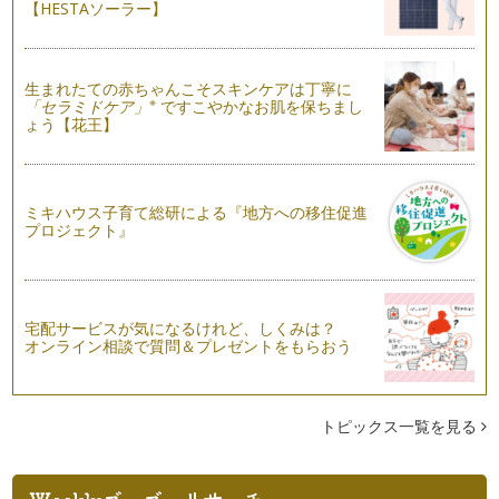
【HESTAソーラー】
海外の楽しい絵本をご紹介☆
言語や習慣、生活様式が違っても、子どもに対して発せられる
絵本の力はどこの国も同じ、キラキラ…
生まれたての赤ちゃんこそスキンケアは丁寧に
※
「セラミドケア」
ですこやかなお肌を保ちまし
ょう【花王】
発想を楽しむ本！をさまざまご紹介☆
普段何気なく見ているものが、本当は「ちがった」ものかもし
れない・・・たまに、子どもたちの発…
ミキハウス子育て総研による『地方への移住促進
園や学校などが舞台の絵本をご紹介☆
プロジェクト』
４月も半ば、子どもたちも新しい環境に慣れたころでしょう
か。 最初は不安でたまらなか…
美しいさくらの季節が到来！
４月に入り、全国的に桜が美しく咲き誇る季節になりました。
宅配サービスが気になるけれど、しくみは？
東京では３月下旬に開花しましたが、…
オンライン相談で質問＆プレゼントをもらおう
新年度が今から楽しみ！わくわくした気持ちで読みたい絵本☆
３月、卒園を迎えると、いよいよ次の年度の準備に入ります。
大好きだった園から巣立ち、新しい扉…
トピックス一覧を見る
春は別れの季節・・・卒園、卒業に向けた絵本をご紹介☆
３月になりました。 春は別れと出会いの季節と言いますが、