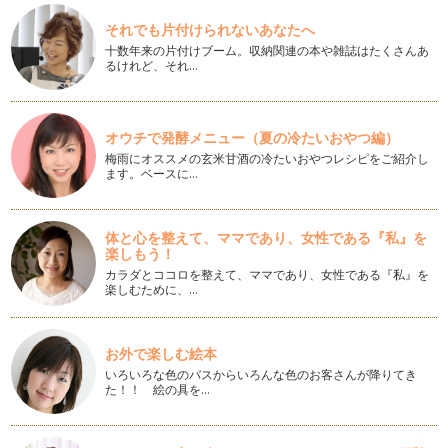
寒い寒い季節がやってきました。 暑い夏の頃には熱望してい
それでも片付けられないあなたへ
たこの季節・・・が、来てみ…
十数年来の片付けブーム。収納関連の本や雑誌はたくさんあ
るけれど、それ…
行ってみたいな！とワクワクする、楽しい絵本をご紹介☆
残暑が厳しかった今年、台風も訪れて蒸し暑い日が何日も続き
ました。 ようやく朝晩の空…
オウチで発酵メニュー（夏の冷たいおやつ編）
2016年 青少年読書感想文全国コンクール 課題図書 ３
梅雨にオススメの玄米甘酒の冷たいおやつレシピをご紹介し
夏真っ盛り！ 子どもたちは、どんな夏休みを過ごしているの
ます。ベースに…
でしょう。 &nb…
2016年 青少年読書感想文全国コンクール 課題図書 ２
体と心を整えて、ママであり、女性である『私』を
もう、夏休みまであと少し！ 楽しみでたまらない子どもた
楽しもう！
ち。どんなところに遊びに行こ…
カラダとココロを整えて、ママであり、女性である『私』を
楽しむために、…
2016年 青少年読書感想文全国コンクール 課題図書 １
梅雨に入りじめじめしています。 しかし来月にはもうわくわ
くの…
お外で楽しむ絵本
いろいろな色のバスからいろんな色のお客さんが降りてき
☆個性的で、楽しい絵本をご紹介☆ 海外の絵本篇
た！！ 絵の具を…
先月ご紹介した「一度見たら忘れられない！絵本たち」です
が、世界の絵本も楽しくて印象的な絵本…