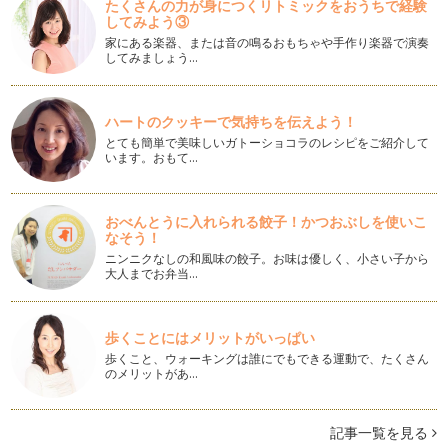
たくさんの力が身につくリトミックをおうちで経験
☆個性的で、楽しい絵本をご紹介☆
してみよう③
一度見たら忘れられない！ そんな絵本に出会ったことはあり
家にある楽器、または音の鳴るおもちゃや手作り楽器で演奏
ますか？ …
してみましょう…
☆我が子を思う、愛いっぱいのメッセージ絵本をご紹介☆
出産当日、小さな我が子の手を握りしめ、感動で涙が止まらな
ハートのクッキーで気持ちを伝えよう！
かった私たち。 たくさんの…
とても簡単で美味しいガトーショコラのレシピをご紹介して
います。おもて…
「いのち」「うまれる」をテーマとした絵本をご紹介☆
保育をしていて、お散歩中にある子どもが言いました。 「お
なかがおおきいね」 …
おべんとうに入れられる餃子！かつおぶしを使いこ
なそう！
サル年ならではの絵本をご紹介！
２０１６年がスタートしました。年が明けて、サル年となりま
ニンニクなしの和風味の餃子。お味は優しく、小さい子から
大人までお弁当…
した！ おさるさんが出てく…
☆クリスマスの絵本と、この冬の新刊をご紹介☆
２０１５年もあとわずかとなりました。 今年はどんな年でし
歩くことにはメリットがいっぱい
たか？ 学校に入ったり、卒…
歩くこと、ウォーキングは誰にでもできる運動で、たくさん
のメリットがあ…
深まる秋から初冬にかけて読みたい絵本をご紹介☆
コートやマフラーが手放せない時期になってきました。 つい
最近まで、セーターも着ない…
記事一覧を見る