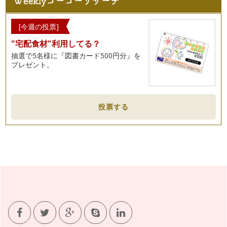
やはり卒園・卒業がせまって…
冬の絵本から春を感じる絵本、そしてお雛祭りまで♪
[今週の投票]
寒い寒い冬が、終わろうとしています。 雪深い地域はまだま
"宅配食材"利用してる？
だ寒さが続くと思いますが、…
抽選で5名様に『図書カード500円分』を
プレゼント。
寒いからこそ読みたいあったかい絵本☆
立春が過ぎてもまだまだ寒い日が続いています。 風がびゅう
びゅうと吹き荒れたり、冷た…
☆新年の干支、ひつじの絵本をご紹介☆
投票する
２０１５年になりました。 本年もどうぞよろしくお願い申し
上げます。 &nb…
♪クリスマスに読みたい絵本をご紹介♪ ２
ここのところ寒さがぐっと増して、全国的にも冷え込んでいま
す。 積雪量も多く、例年に…
♪クリスマスに読みたい絵本をご紹介♪ １
赤や緑、金色に輝く街並みがまぶしいですね。もう１２月、あ
っという間に１年が過ぎてゆきます。…
ぐっと秋を感じよう☆ あちこちで秋がみつかります♪