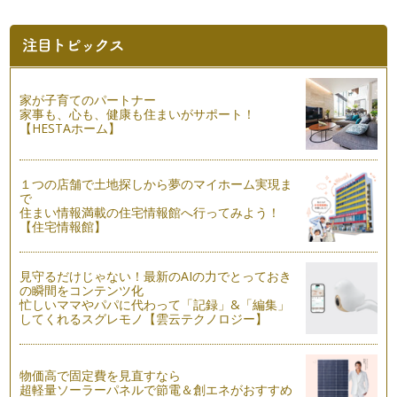
ハロウィンに読みたい楽しい絵本をご紹介♪
子どもたちが変装して街を練り歩くハロウィン♪ その可愛らし
い姿に思わずにっこりして…
もうすぐ十五夜、お月見の絵本をご紹介☆
家が子育てのパートナー
秋の収穫の成功を願い、自然の恵みに感謝をする、十五夜。
家事も、心も、健康も住まいがサポート！
十五夜にお月見をするという…
【HESTAホーム】
真夏に読みたい絵本たち
８月に入り、毎日うだるような暑さですね。木陰を探すのも一
１つの店舗で土地探しから夢のマイホーム実現ま
苦労ですが、暑いなりに夏を謳歌した…
で
住まい情報満載の住宅情報館へ行ってみよう！
2015年 青少年読書感想文全国コンクール 課題図書 2
【住宅情報館】
前回は低学年（１～２年生）の青少年読書感想文全国コンクー
ル課題図書から３冊ご紹介しました！…
見守るだけじゃない！最新のAIの力でとっておき
の瞬間をコンテンツ化
2015年 青少年読書感想文全国コンクール 課題図書 １
忙しいママやパパに代わって「記録」&「編集」
７月になり、そろそろ夏休みを意識しますね。 長い休みには
してくれるスグレモノ【雲云テクノロジー】
山や海に出掛け、思い切り「…
雨の日に読みたい絵本☆
物価高で固定費を見直すなら
全国的に徐々に梅雨入りとなり、傘を開くことが多くなってき
超軽量ソーラーパネルで節電＆創エネがおすすめ
ました。 じめじめしていて…