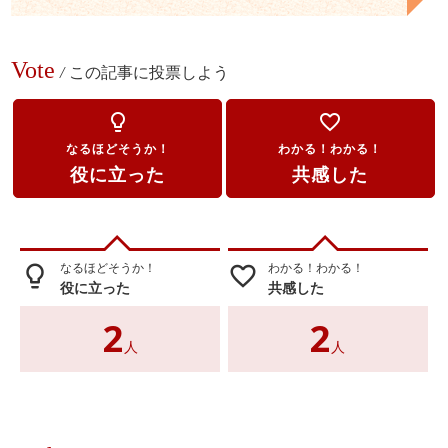
Vote
/
この記事に投票しよう
lightbulb_outline
favorite_border
なるほどそうか！
わかる！わかる！
役に立った
共感した
なるほどそうか！
わかる！わかる！
lightbulb_outline
favorite_border
役に立った
共感した
2
2
人
人