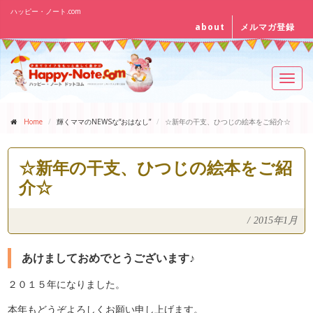
ハッピー・ノート.com
about
メルマガ登録
Toggl
navig
Home
輝くママのNEWSな“おはなし”
☆新年の干支、ひつじの絵本をご紹介☆
☆新年の干支、ひつじの絵本をご紹
介☆
/
2015年1月
あけましておめでとうございます♪
２０１５年になりました。
本年もどうぞよろしくお願い申し上げます。