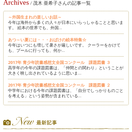
Archives
/
茂木 亜希子さんの記事一覧
～外国生まれの楽しいお話～
今年は海外から多くの人々が日本にいらっしゃることと思いま
す。 絵本の世界でも、外国…
あつ～い夏には・・・おばけの絵本特集☆
今年はいつにも増して暑さが厳しいです。 クーラーをかけて
も、プールに行っても、何か…
2017年 青少年読書感想文全国コンクール 課題図書 ３
高学年の今年の課題図書は、「仲間との関わり」ということが
大きく映し出されているように思いま…
2017年 青少年読書感想文全国コンクール 課題図書 ２
中学年における今年の課題図書は、「自分でしっかりものごと
を考える」という姿勢が含まれている…
2017年 青少年読書感想文全国コンクール 課題図書 1
しばらくぶりとなってしまいました！ あっと言う間に梅雨入
りして、じめじめした季節に…
寒いからこそ読みたい笑顔あふれる絵本 パート１