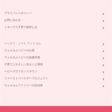
日に日に風は冷たくなり、いつの間にか様々なコートの色が街
をにぎわすようになりました。色づく…
プライバシーポリシー
芸術の秋、文化の秋、イベントの秋
お問い合わせ
文化の秋、食欲の秋、イベントや旅行の秋・・・など、何をし
ても過ごしやすく、様々なことを楽し…
ミキハウス子育て総研とは
☆ハッピーハロウィンに読みたい絵本☆
もうじきハロウィンですね。日本でも近年、よくパーティが開
ハッピー・ノート ドットコム
かれるようになりました。様々な仮装…
ウェルカムベビーのお宿
♪絵本：楽しい運動会から秋のお出かけのおともまで・・・♪
ウェルカムベビーの結婚式場
最近では５月などの早い時期に運動会を行う学校も増えていま
すが、まだまだ秋に行うところがほと…
子育てにやさしい住まいと環境
ベビーズヴァカンスタウン
行楽のシーズン！お弁当持ってどこにいく？
残暑もだいぶ落ち着き、秋めいてきました。虫の声も優しく響
ファーストバースデープロジェクト
き、賑やかな演奏会はまた来年・・・…
ウェルカムファミリーの自治体
９月に読みたい絵本☆お月見☆敬老の日
暑い８月を乗り越えて、９月に入りました。立秋はとうにすぎ
たものの、まだまだ残暑が厳しいです…