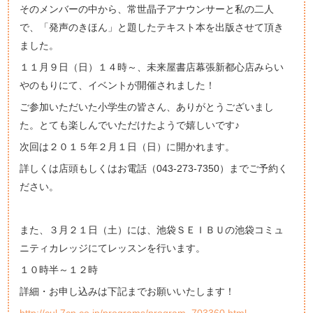
そのメンバーの中から、常世晶子アナウンサーと私の二人
で、「発声のきほん」と題したテキスト本を出版させて頂き
ました。
１１月９日（日）１４時～、未来屋書店幕張新都心店みらい
やのもりにて、イベントが開催されました！
ご参加いただいた小学生の皆さん、ありがとうございまし
た。とても楽しんでいただけたようで嬉しいです♪
次回は２０１５年２月１日（日）に開かれます。
詳しくは
店頭もしくはお電話（043-273-7350）までご予約く
ださい。
また、３月２１日（土）には、池袋ＳＥＩＢＵの池袋コミュ
ニティカレッジにてレッスンを行います。
１０時半～１２時
詳細・お申し込みは下記までお願いいたします！
http://cul.7cn.co.jp/programs/program_703360.html