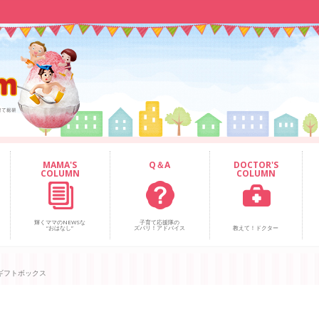
MAMA'S
Q＆A
DOCTOR'S
COLUMN
COLUMN
輝くママのNEWSな
子育て応援隊の
“おはなし”
ズバリ！アドバイス
教えて！ドクター
ギフトボックス