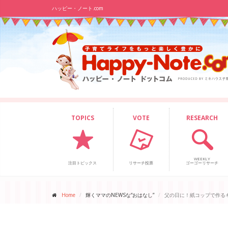
ハッピー・ノート.com
TOPICS
VOTE
RESEARCH
WEEKLY
注目トピックス
リサーチ投票
ゴーゴーリサーチ
Home
輝くママのNEWSな“おはなし”
父の日に！紙コップで作る