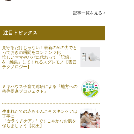
記事一覧を見る
見守るだけじゃない！最新のAIの力でと
っておきの瞬間をコンテンツ化
忙しいママやパパに代わって「記録」
&「編集」してくれるスグレモノ【雲云
テクノロジー】
ミキハウス子育て総研による『地方への
移住促進プロジェクト』
生まれたての赤ちゃんこそスキンケアは
丁寧に
※
「セラミドケア」
ですこやかなお肌を
保ちましょう【花王】