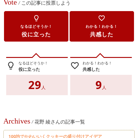
Vote
/
この記事に投票しよう
lightbulb_outline
favorite_border
なるほどそうか！
わかる！わかる！
役に立った
共感した
なるほどそうか！
わかる！わかる！
lightbulb_outline
favorite_border
役に立った
共感した
29
9
人
人
Archives
/
花野 綾さんの記事一覧
100均でかわいいくクッキーの盛り付けアイデア