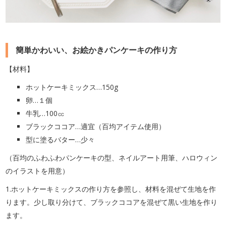
簡単かわいい、お絵かきパンケーキの作り方
【材料】
ホットケーキミックス…150g
卵…１個
牛乳…100㏄
ブラックココア…適宜（百均アイテム使用）
型に塗るバター…少々
（百均のふわふわパンケーキの型、ネイルアート用筆、ハロウィン
のイラストを用意）
1.ホットケーキミックスの作り方を参照し、材料を混ぜて生地を作
ります。少し取り分けて、ブラックココアを混ぜて黒い生地を作り
ます。