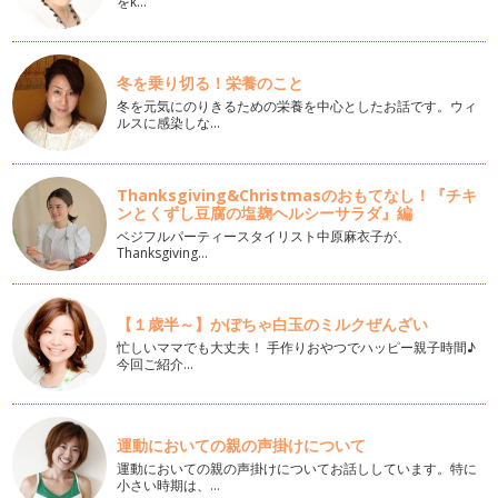
をk…
簡単かわいい！くまさんのかぼちゃババロア
カボチャと言ったら秋のイメージですが、実は夏野菜で夏が
収穫時期。 …
冬を乗り切る！栄養のこと
父の日に！紙コップで作るギフトボックス
冬を元気にのりきるための栄養を中心としたお話です。ウィ
6月と言えば父の日！ 今日は、父の日におススメ！紙コップで
ルスに感染しな…
作るギフトボックスをご紹…
ラテ風いちごババロア
Thanksgiving&Christmasのおもてなし！『チキ
新緑がまぶしい季節！ イチゴの季節も終盤になってきました
ンとくずし豆腐の塩麹ヘルシーサラダ』編
ね。 暖かくなるとイチゴも…
ベジフルパーティースタイリスト中原麻衣子が、
Thanksgiving…
子どもと楽しく！白玉団子でこいのぼり
4月も後半、GWも間もなくですね。 5月5日は子どもの日！ 今
日は、子ども…
【１歳半～】かぼちゃ白玉のミルクぜんざい
忙しいママでも大丈夫！ 手作りおやつでハッピー親子時間♪
レンチンで簡単チーズムース
今回ご紹介…
レンチンで簡単にできる、チーズムースの作り方をご紹介しま
す。 イチゴの美味しい季節…
白玉団子でイースターエッグ
運動においての親の声掛けについて
日本でも春の行事として人気のイースター。 年々、イースタ
運動においての親の声掛けについてお話ししています。特に
ーを楽しむ人も増えていて、…
小さい時期は、…