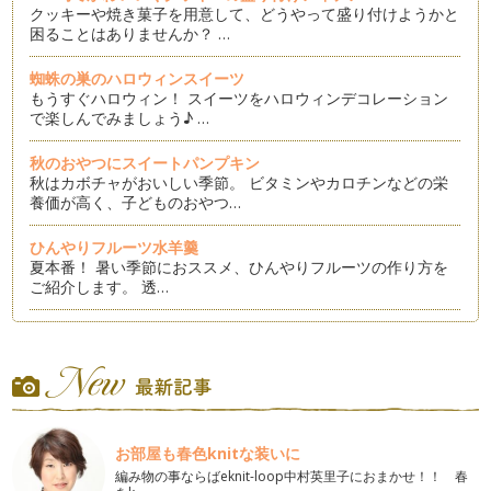
クッキーや焼き菓子を用意して、どうやって盛り付けようかと
困ることはありませんか？ …
蜘蛛の巣のハロウィンスイーツ
もうすぐハロウィン！ スイーツをハロウィンデコレーション
で楽しんでみましょう♪ …
秋のおやつにスイートパンプキン
秋はカボチャがおいしい季節。 ビタミンやカロチンなどの栄
養価が高く、子どものおやつ…
ひんやりフルーツ水羊羹
夏本番！ 暑い季節におススメ、ひんやりフルーツの作り方を
ご紹介します。 透…
チンして簡単！リンゴのムース
火を使わないので、暑い夏の日のおやつにもおススメ。 本来
はりんごをコンポートにして…
冷んやりつるるん！抹茶スイーツ
湿気も高くジメジメとした季節。 ヒンヤリさっぱりな抹茶ス
お部屋も春色knitな装いに
イーツはいかがですか？ …
編み物の事ならばeknit-loop中村英里子におまかせ！！ 春