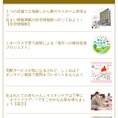
パーティーにおすすめ！可愛いペーパーナプキンアレンジ
１つの店舗で土地探しから夢のマイホーム実現ま
家族とのパーティーやお友だちへのおもてなしにおススメ！
で
テーブルが華やかになる、ペ…
住まい情報満載の住宅情報館へ行ってみよう！
【住宅情報館】
子どもと楽しむクリスマスケーキデコレーション
キッズパーティーにもおすすめ！ 市販のロールケーキを使っ
てできる、クリスマスの簡単…
ミキハウス子育て総研による『地方への移住促進
プロジェクト』
百均アイテムで簡単ケーキスタンド
テーブルに高さが出て、オシャレなコーディネートになるケー
キスタンド。 あると便利だ…
宅配サービスが気になるけれど、しくみは？
黒ごまプリンで簡単ハロウィンスタイリング
オンライン相談で質問＆プレゼントをもらおう
黒とグレーの色合いが、ハロウィンにぴったり！ 黒ごまプリ
ンの作り方と、簡単スタイリ…
子どもが喜ぶ！ハロウィンの可愛いおやつ
生まれたての赤ちゃんこそスキンケアは丁寧に
子どもが喜ぶ、可愛いハロウィンスイーツ。 今回は、白玉ぜ
※
「セラミドケア」
ですこやかなお肌を保ちまし
んざ…
ょう【花王】
簡単かわいい！ハロウィンパンケーキの作り方
今回は、ホットケーキミックスや百均アイテムを使った、子ど