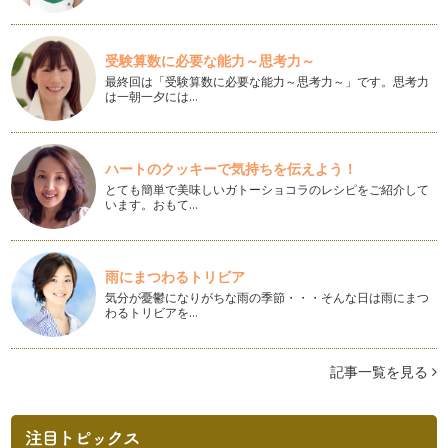
子どもが喜ぶ！イースターバニーのマドレーヌ
春の訪れを告げるイースター。 ここ数年で、デコレーション
も多く見かけるようになりま…
受験算数に必要な能力～思考力～
最終回は「受験算数に必要な能力～思考力～」です。思考力
は一朝一夕には…
和菓子で春を楽しむデザートプレート
ひな祭りや春分、お花見の季節など、和菓子を食す春の行事に
おススメ！ 和菓子のデザー…
ハートのクッキーで気持ちを伝えよう！
バレンタインに可愛いデザートプレート
とても簡単で美味しいガトーショコラのレシピをご紹介して
コンビニスイーツでも、盛り付けでオシャレなデザートに変
います。おもて…
身！ バレンタインのデザート…
簡単かわいい節分カップケーキ
節分のキッズパーティーにおススメ、鬼さんカップケーキのご
雨にまつわるトリビア
紹介です。 クリ…
気分が憂鬱になりがちな雨の季節・・・そんな日は雨にまつ
わるトリビアを…
ホットケーキミックスで簡単ふわふわマフィン
ホットケーキミックスで作る、ふわふわマフィン。 このまま
食べても美味しいけれど、ク…
記事一覧を見る
クリスマスにおススメ ！可愛いデザートプレート
ケーキを可愛く盛り付けたデザートプレートで、クリスマスの
食卓を演出してみませんか？ …