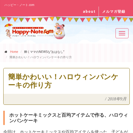
ハッピー・ノート.com
about
メルマガ登録
Toggl
navig
Home
輝くママのNEWSな“おはなし”
簡単かわいい！ハロウィンパンケーキの作り方
簡単かわいい！ハロウィンパンケ
ーキの作り方
/
2018年9月
ホットケーキミックスと百均アイテムで作る、ハロウィ
ンパンケーキ
今回は、ホットケーキミックスや百均アイテムを使った、子どもが