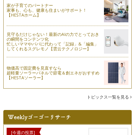
もが喜ぶハロウィンパンケーキの作り…
家が子育てのパートナー
家事も、心も、健康も住まいがサポート！
【HESTAホーム】
プチプラで！オシャレなハロウィンディスプレイ
日本でも、すっかりおなじみとなったハロウィン。 夏の終わ
りには、早くもハロウィング…
見守るだけじゃない！最新のAIの力でとっておき
100均アイテムで！子どもが喜ぶ可愛いマフィン
の瞬間をコンテンツ化
シンプルなマフィンが可愛く変身！ マフィンラッパ－の作り
忙しいママやパパに代わって「記録」&「編集」
してくれるスグレモノ【雲云テクノロジー】
方をご紹介します。 …
お家でピクニック気分！100均アイテムでテーブルコーディネ
ート
物価高で固定費を見直すなら
紙皿などのペーパーアイテムや100均グッズなど、手軽なアイ
超軽量ソーラーパネルで節電＆創エネがおすすめ
【HESTAソーラー】
テムを使ってお家でピクニック気分…
トピックス一覧を見る
[今週の投票]