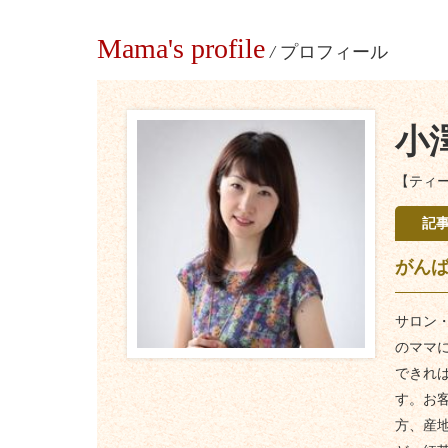
Mama's profile
/
プロフィール
小
【ティ
記
がん
サロン
のママ
できれ
す。お
方、産