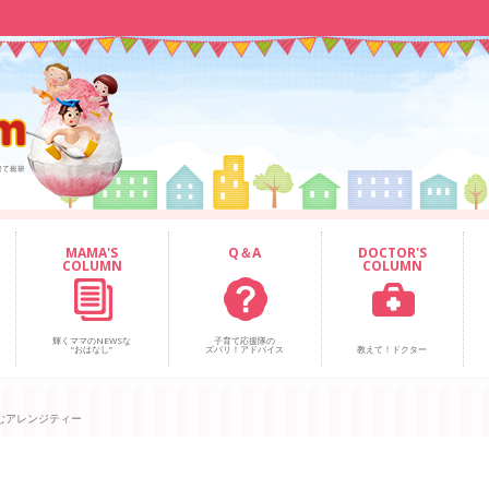
MAMA'S
Q＆A
DOCTOR'S
COLUMN
COLUMN
輝くママのNEWSな
子育て応援隊の
“おはなし”
ズバリ！アドバイス
教えて！ドクター
むアレンジティー