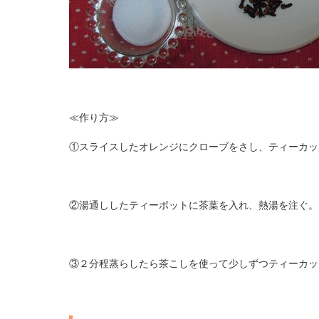
≪作り方≫
①スライスしたオレンジにクローブをさし、ティーカッ
②湯通ししたティーポットに茶葉を入れ、熱湯を注ぐ。
③２分程蒸らしたら茶こしを使って少しずつティーカッ