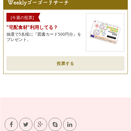
す。もし無ければ、フタ付の容器、つ…
セイロン紅茶の魅力
[今週の投票]
紅茶を選ぶ時、「セイロンティー」という言葉を耳にしたこと
"宅配食材"利用してる？
はないでしょうか？ セイロンティー…
抽選で5名様に『図書カード500円分』を
紅茶をおいしく飲むためのカップの選び方
プレゼント。
紅茶を飲むためにはカップが必要ですね。 大きめな陶器製の
マグカップで毎日気軽に飲ん…
優雅な香りの紅茶ーダージリンー
投票する
紅茶と聞くと一番に「ダージリン」を思い浮かべる方が多いよ
うです。インド北東部のヒマラヤ山麓…
シノワズリーなティータイム
紅茶と言えばヨーロッパのイメージが強いかもしれませんが、
主な生産国はアジアに多いと、以前お…
１２月におすすめの「クリスマスティー」
クリスマス前のこの時期、ティーショップにはクリスマスに飲
むための特別なフレーバード・ティー…
クリスマスシーズンに楽しむアレンジティー