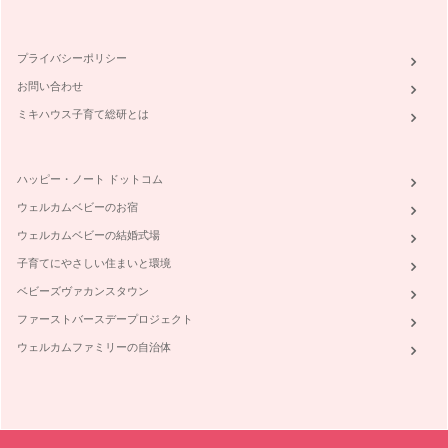
今月は子どもたちも待ちきれない楽しいクリスマスです。家で
もツリーを飾ったり、パーティーのメ…
プライバシーポリシー
寒い日はあたたかいミルクティーのお話
お問い合わせ
寒い日に飲むミルクティーは心も体も温まります。 イギリス
ではTea with mi…
ミキハウス子育て総研とは
忙しいママもティーバッグでおいしい紅茶をいれるコツ（2）
「ついつい手軽なティーバッグばかり使ってしまう・・・」
ハッピー・ノート ドットコム
と、話すママがいますが、紅茶の国イギ…
ウェルカムベビーのお宿
忙しいママもティーバッグでおいしい紅茶をいれるコツ（1）
ウェルカムベビーの結婚式場
忙しくても紅茶が飲みたい時には、やはりティーバッグの方が
便利です。カップにポンと入れるだけ…
子育てにやさしい住まいと環境
ベビーズヴァカンスタウン
おうちで簡単アフタヌーンティーパーティー
ホテルやティールームで行われる優雅なアフタヌーンティー。
ファーストバースデープロジェクト
行ってはみたいのだけど、…
ウェルカムファミリーの自治体
人に話したくなるアフタヌーンティーの意外な真実
紅茶に優雅なイメージがあるのは、アフタヌーンティーという
イギリス特有の文化があるからかもし…