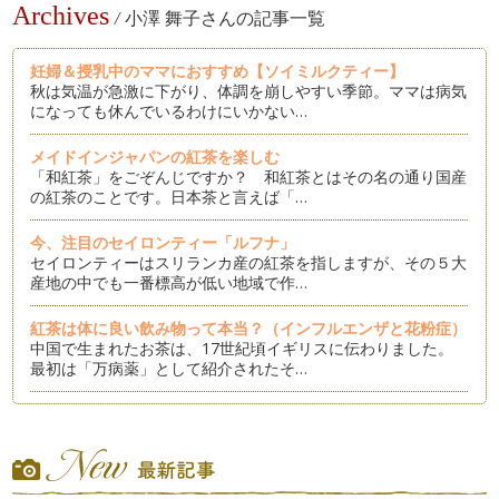
Archives
/
小澤 舞子さんの記事一覧
妊婦＆授乳中のママにおすすめ【ソイミルクティー】
秋は気温が急激に下がり、体調を崩しやすい季節。ママは病気
になっても休んでいるわけにいかない…
メイドインジャパンの紅茶を楽しむ
「和紅茶」をごぞんじですか？ 和紅茶とはその名の通り国産
の紅茶のことです。日本茶と言えば「…
今、注目のセイロンティー「ルフナ」
セイロンティーはスリランカ産の紅茶を指しますが、その５大
産地の中でも一番標高が低い地域で作…
紅茶は体に良い飲み物って本当？（インフルエンザと花粉症）
中国で生まれたお茶は、17世紀頃イギリスに伝わりました。
最初は「万病薬」として紹介されたそ…
紅茶にはやっぱりイギリス菓子①
みなさんに沢山の紅茶時間を楽しんでもらえるようにこのコラ
ムを書いていますが、今月はおすすめ…