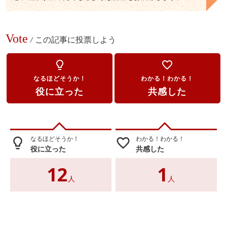
Vote
/
この記事に投票しよう
lightbulb_outline
favorite_border
なるほどそうか！
わかる！わかる！
役に立った
共感した
なるほどそうか！
わかる！わかる！
lightbulb_outline
favorite_border
役に立った
共感した
12
1
人
人