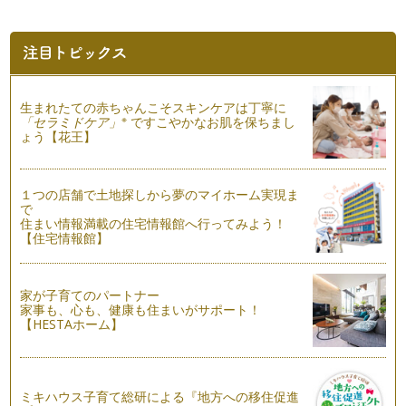
自宅で味わうロイヤルミルクティー
ロイヤルミルクティーはたっぷりの牛乳を加えた人気のティー
メニューです。「ロイヤル」という名…
女王陛下のお気に入り紅茶の「キーマン」
生まれたての赤ちゃんこそスキンケアは丁寧に
「祁門（キーマン/キーモン）」は中国は上海西部の安徽省に
※
「セラミドケア」
ですこやかなお肌を保ちまし
あり、紅茶の発祥地と言われています…
ょう【花王】
オレンジペコという名の紅茶がオレンジの味がしない理由
紅茶好きの方に「オレンジペコという紅茶をを飲んだのです
１つの店舗で土地探しから夢のマイホーム実現ま
が、名前にオレンジが付いているのに、…
で
住まい情報満載の住宅情報館へ行ってみよう！
ミルクティーで楽しみたい紅茶「ウバ」
【住宅情報館】
暑い季節には、私たちはのど越し爽やかなアイスティーを存分
に楽しむことができますが、紅茶の季…
家が子育てのパートナー
輝く色のアイスティーが作れる－キャンディー
家事も、心も、健康も住まいがサポート！
今月はアイスティー向きの茶葉選びに迷ったらぜひおすすめし
【HESTAホーム】
たい、スリランカの「キャンディ」に…
作り置きできて便利な「水出しアイスティー」
暑い季節がやって来ます。喉が渇いた時、すぐに飲める紅茶が
ミキハウス子育て総研による『地方への移住促進