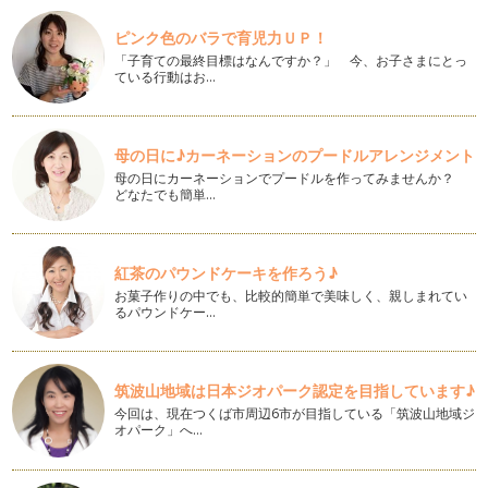
メイソンジャーは「アイスティー」でも大活躍です
カフェからブームになった「メイソンジャー」。ジャーサラダ
ピンク色のバラで育児力ＵＰ！
を作ったりと家庭で活用しているママ…
「子育ての最終目標はなんですか？」 今、お子さまにとっ
ている行動はお…
アールグレイの紅茶が「もっと」好きになる話
香り付けした紅茶を「フレーバー（ド）ティー」と呼びます
が、その中でも「アールグレイ」はとて…
母の日に♪カーネーションのプードルアレンジメント
チョコレートと楽しむ紅茶「ケニア」
母の日にカーネーションでプードルを作ってみませんか？
お正月が過ぎると、本格的なチョコレートの季節です。全国で
どなたでも簡単…
展開されるチョコレートのイベント「…
クリスマス＆ウィンターシーズンにおすすめのアレンジティー
輝くママとして紅茶の記事を連載して３年目、ついに輝くママ
紅茶のパウンドケーキを作ろう♪
のゴールドになりました。 …
お菓子作りの中でも、比較的簡単で美味しく、親しまれてい
るパウンドケー…
子連れ旅行で紅茶時間（香港編）
長い夏休みの間、ご家族で旅行をされた方も多いのではないで
しょうか？ 子連れの旅行は、お子さ…
筑波山地域は日本ジオパーク認定を目指しています♪
今回は、現在つくば市周辺6市が目指している「筑波山地域ジ
ティータイムを上手に取り入れて、もっと輝くママに・・・
オパーク」へ…
育児中にティールームなどでゆっくりお茶するのは難しいかも
しれません。でも、そんな時間が全く…