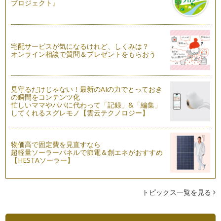
あると便利ですよね。また、お客様の…
プロジェクト』
雨の日の憂鬱な気分を晴らしてくれる紅茶ージャワー
外出の予定が急にキャンセル。そんな時は自宅でおいしい紅茶
をいれる絶好のチャンスかもしれませ…
宅配サービスが気になるけれど、しくみは？
オンライン相談で質問＆プレゼントをもらおう
季節のフルーツを使ったおもてなしアレンジティー
紅茶にはティーフードが付き物です。スイーツが主役なら、シ
ンプルなストレートティーやミルクテ…
見守るだけじゃない！最新のAIの力でとっておき
個性豊かなインドの紅茶の選び方
の瞬間をコンテンツ化
忙しいママやパパに代わって「記録」&「編集」
インドは紅茶の生産量と国内消費が世界第1位の紅茶大国で
してくれるスグレモノ【雲云テクノロジー】
す。 長い間、中国産の紅茶が…
華やかな香りのフランスの紅茶を楽しみましょう
パリの中心地では、紅茶専門店やサロン・ド・テ、そしてパテ
物価高で固定費を見直すなら
超軽量ソーラーパネルで節電＆創エネがおすすめ
ィスリーなどで紅茶を購入したり、飲…
【HESTAソーラー】
すっきりとした飲み心地の紅茶ーディンブラー
色や味は馴染みがあるのに、意外と知られていない「ディンブ
ラ」についてご紹介します。ディンブ…
トピックス一覧を見る
紅茶をおいしくするポットとアイテム選び
紅茶をいれるために、ティーポットはとても大切なアイテムで