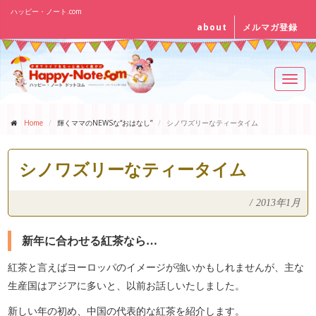
ハッピー・ノート.com
about
メルマガ登録
Toggl
navig
Home
輝くママのNEWSな“おはなし”
シノワズリーなティータイム
シノワズリーなティータイム
/
2013年1月
新年に合わせる紅茶なら…
紅茶と言えばヨーロッパのイメージが強いかもしれませんが、主な
生産国はアジアに多いと、以前お話しいたしました。
新しい年の初め、中国の代表的な紅茶を紹介します。