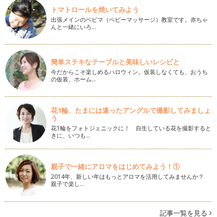
紫外線からお肌を守る「シトラスたっぷりのアレンジティー」
トマトロールを焼いてみよう
春夏は紫外線量が多い季節ですが、公園やお買い物、園の送り
出張メインのベビマ（ベビーマッサージ）教室です。赤ちゃ
迎えなど、日常の外出は避けられませ…
んと一緒にいろ…
旬の春摘みダージリンの楽しみ方
知っている紅茶の産地を挙げて頂くと、最初の方に出てくる人
簡単ステキなテーブルと美味しいレシピと
気の「ダージリン」。おいしい紅茶が…
今だからこそ楽しめるハロウィン。仮装しなくても、おうち
の仮装、ホーム…
紅茶の保管方法と賞味期限について
紅茶教室をしていますと紅茶についての様々な質問を頂きま
す。今回は特に多かった紅茶の賞味期限…
花1輪、たまには違ったアングルで撮影してみましょ
う
桜咲く「SAKURAミルクティー」の作り方
桜のシーズンはワクワクすることが沢山ですね。うちの娘もい
花1輪をフォトジェニックに！ 自生している花を撮影すると
きに、いつも…
よいよ入園です。そんな新しい季節を…
和菓子によく合う紅茶-ヌワラエリア-
新しい年になり、和風の伝統行事が続きますね。ひな祭りを過
親子で一緒にアロマをはじめてみよう！①
ぎれば、春はもうすぐそこです。今回…
2014年、新しい年はもっとアロマを活用してみませんか？
親子で楽し…
子連れでアフタヌーンティーを楽しむ方法
気分転換に子連れで外出や旅行をしたものの、スケジュール通
りにショッピングや観光ができず、ク…
記事一覧を見る