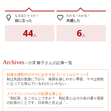
なるほどそうか！
わかる！わかる！
lightbulb_outline
favorite_border
役に立った
共感した
44
6
人
人
Archives
/
小澤 舞子さんの記事一覧
妊婦＆授乳中のママにおすすめ【ソイミルクティー】
秋は気温が急激に下がり、体調を崩しやすい季節。ママは病気
になっても休んでいるわけにいかない…
メイドインジャパンの紅茶を楽しむ
「和紅茶」をごぞんじですか？ 和紅茶とはその名の通り国産
の紅茶のことです。日本茶と言えば「…