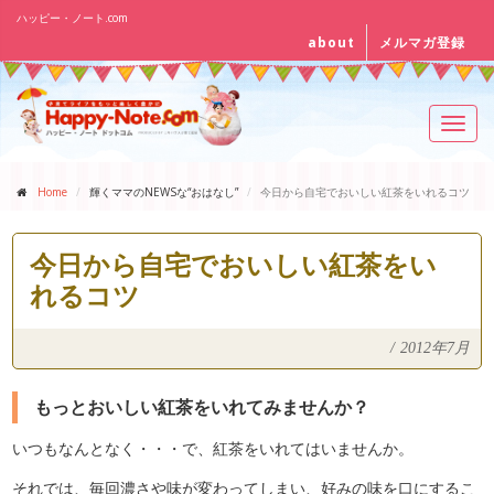
ハッピー・ノート.com
about
メルマガ登録
Toggl
navig
Home
輝くママのNEWSな“おはなし”
今日から自宅でおいしい紅茶をいれるコツ
今日から自宅でおいしい紅茶をい
れるコツ
/
2012年7月
もっとおいしい紅茶をいれてみませんか？
いつもなんとなく・・・で、紅茶をいれてはいませんか。
それでは、毎回濃さや味が変わってしまい、好みの味を口にするこ