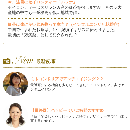
今、注目のセイロンティー「ルフナ」
セイロンティーはスリランカ産の紅茶を指しますが、その５大
産地の中でも一番標高が低い地域で作…
紅茶は体に良い飲み物って本当？（インフルエンザと花粉症）
中国で生まれたお茶は、17世紀頃イギリスに伝わりました。
最初は「万病薬」として紹介されたそ…
紅茶にはやっぱりイギリス菓子①
みなさんに沢山の紅茶時間を楽しんでもらえるようにこのコラ
ムを書いていますが、今月はおすすめ…
メイソンジャーは「アイスティー」でも大活躍です
カフェからブームになった「メイソンジャー」。ジャーサラダ
ミトコンドリアでアンチエイジング？？
を作ったりと家庭で活用しているママ…
最近耳にする機会も多くなってきたミトコンドリア。実はア
ンチエイジング…
アールグレイの紅茶が「もっと」好きになる話
香り付けした紅茶を「フレーバー（ド）ティー」と呼びます
が、その中でも「アールグレイ」はとて…
【最終回】ハッピーえいご時間のすすめ
チョコレートと楽しむ紅茶「ケニア」
「親子で楽しくハッピーえいご時間」というテーマで1年間記
お正月が過ぎると、本格的なチョコレートの季節です。全国で
事を書かせて…
展開されるチョコレートのイベント「…