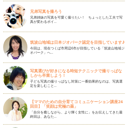
クリスマス＆ウィンターシーズンにおすすめのアレンジティー
輝くママとして紅茶の記事を連載して３年目、ついに輝くママ
兄弟写真を撮ろう
のゴールドになりました。 …
兄弟姉妹の写真を可愛く撮りたい！ ちょっとした工夫で写
真が変わるポイ…
子連れ旅行で紅茶時間（香港編）
長い夏休みの間、ご家族で旅行をされた方も多いのではないで
しょうか？ 子連れの旅行は、お子さ…
筑波山地域は日本ジオパーク認定を目指しています♪
今回は、現在つくば市周辺6市が目指している「筑波山地域ジ
ティータイムを上手に取り入れて、もっと輝くママに・・・
オパーク」へ…
育児中にティールームなどでゆっくりお茶するのは難しいかも
しれません。でも、そんな時間が全く…
写真選びが好きになる時短テクニックで撮りっぱな
紫外線からお肌を守る「シトラスたっぷりのアレンジティー」
しから卒業しよう！
春夏は紫外線量が多い季節ですが、公園やお買い物、園の送り
子ども写真の撮りっぱなし対策に一番効果的なのは、写真選
迎えなど、日常の外出は避けられませ…
定を楽しむこと…
旬の春摘みダージリンの楽しみ方
知っている紅茶の産地を挙げて頂くと、最初の方に出てくる人
【ママのための自分育てコミュニケーション講座24
気の「ダージリン」。おいしい紅茶が…
回目】「笑顔は究極の薬」
「自分を癒しながら、より輝く女性に」をお伝えしてきた最
紅茶の保管方法と賞味期限について
終回は、あなた…
紅茶教室をしていますと紅茶についての様々な質問を頂きま
す。今回は特に多かった紅茶の賞味期限…