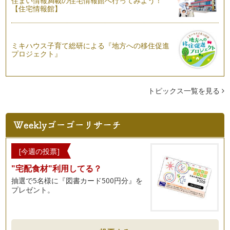
住まい情報満載の住宅情報館へ行ってみよう！
インドは紅茶の生産量と国内消費が世界第1位の紅茶大国で
【住宅情報館】
す。 長い間、中国産の紅茶が…
華やかな香りのフランスの紅茶を楽しみましょう
パリの中心地では、紅茶専門店やサロン・ド・テ、そしてパテ
ミキハウス子育て総研による『地方への移住促進
ィスリーなどで紅茶を購入したり、飲…
プロジェクト』
すっきりとした飲み心地の紅茶ーディンブラー
色や味は馴染みがあるのに、意外と知られていない「ディンブ
ラ」についてご紹介します。ディンブ…
トピックス一覧を見る
紅茶をおいしくするポットとアイテム選び
紅茶をいれるために、ティーポットはとても大切なアイテムで
す。もし無ければ、フタ付の容器、つ…
セイロン紅茶の魅力
[今週の投票]
紅茶を選ぶ時、「セイロンティー」という言葉を耳にしたこと
"宅配食材"利用してる？
はないでしょうか？ セイロンティー…
抽選で5名様に『図書カード500円分』を
プレゼント。
紅茶をおいしく飲むためのカップの選び方
紅茶を飲むためにはカップが必要ですね。 大きめな陶器製の
マグカップで毎日気軽に飲ん…
優雅な香りの紅茶ーダージリンー