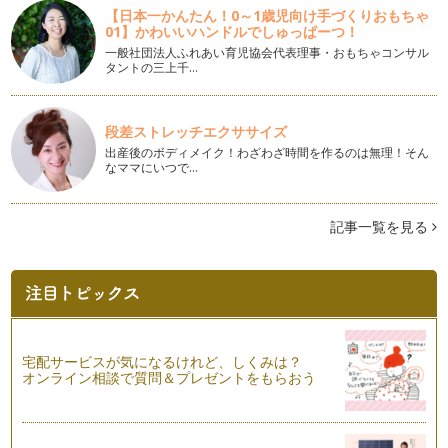
【日本一かんたん！0～1歳児向け手づくりおもちゃ
01】かわいいハンドルでしゅっぱーつ！
桜咲く「SAKURAミルクティー」の作り方
桜のシーズンはワクワクすることが沢山ですね。うちの娘もい
一般社団法人ふれあい育児協会代表理事・おもちゃコンサル
タントの三上千…
よいよ入園です。そんな新しい季節を…
和菓子によく合う紅茶-ヌワラエリア-
新しい年になり、和風の伝統行事が続きますね。ひな祭りを過
段差ストレッチエクササイズ
ぎれば、春はもうすぐそこです。今回…
出産後のボディメイク！わざわざ時間を作るのは無理！そん
なママにいつで…
子連れでアフタヌーンティーを楽しむ方法
気分転換に子連れで外出や旅行をしたものの、スケジュール通
りにショッピングや観光ができず、ク…
記事一覧を見る
自宅で味わうロイヤルミルクティー
ロイヤルミルクティーはたっぷりの牛乳を加えた人気のティー
メニューです。「ロイヤル」という名…
女王陛下のお気に入り紅茶の「キーマン」
「祁門（キーマン/キーモン）」は中国は上海西部の安徽省に
宅配サービスが気になるけれど、しくみは？
オンライン相談で質問＆プレゼントをもらおう
あり、紅茶の発祥地と言われています…
オレンジペコという名の紅茶がオレンジの味がしない理由
紅茶好きの方に「オレンジペコという紅茶をを飲んだのです