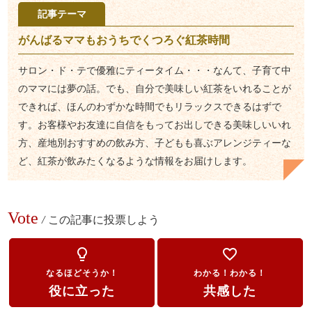
記事テーマ
がんばるママもおうちでくつろぐ紅茶時間
サロン・ド・テで優雅にティータイム・・・なんて、子育て中
のママには夢の話。でも、自分で美味しい紅茶をいれることが
できれば、ほんのわずかな時間でもリラックスできるはずで
す。お客様やお友達に自信をもってお出しできる美味しいいれ
方、産地別おすすめの飲み方、子どもも喜ぶアレンジティーな
ど、紅茶が飲みたくなるような情報をお届けします。
Vote
/
この記事に投票しよう
lightbulb_outline
favorite_border
なるほどそうか！
わかる！わかる！
役に立った
共感した