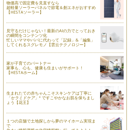
が、名前にオレンジが付いているのに、…
物価高で固定費を見直すなら
超軽量ソーラーパネルで節電＆創エネがおすすめ
【HESTAソーラー】
ミルクティーで楽しみたい紅茶「ウバ」
暑い季節には、私たちはのど越し爽やかなアイスティーを存分
に楽しむことができますが、紅茶の季…
見守るだけじゃない！最新のAIの力でとっておき
の瞬間をコンテンツ化
輝く色のアイスティーが作れる－キャンディー
忙しいママやパパに代わって「記録」&「編集」
今月はアイスティー向きの茶葉選びに迷ったらぜひおすすめし
してくれるスグレモノ【雲云テクノロジー】
たい、スリランカの「キャンディ」に…
作り置きできて便利な「水出しアイスティー」
家が子育てのパートナー
暑い季節がやって来ます。喉が渇いた時、すぐに飲める紅茶が
家事も、心も、健康も住まいがサポート！
あると便利ですよね。また、お客様の…
【HESTAホーム】
雨の日の憂鬱な気分を晴らしてくれる紅茶ージャワー
外出の予定が急にキャンセル。そんな時は自宅でおいしい紅茶
をいれる絶好のチャンスかもしれませ…
生まれたての赤ちゃんこそスキンケアは丁寧に
※
「セラミドケア」
ですこやかなお肌を保ちまし
ょう【花王】
季節のフルーツを使ったおもてなしアレンジティー
紅茶にはティーフードが付き物です。スイーツが主役なら、シ
ンプルなストレートティーやミルクテ…
１つの店舗で土地探しから夢のマイホーム実現ま
で
個性豊かなインドの紅茶の選び方