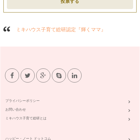
投票する
紅茶と聞くと一番に「ダージリン」を思い浮かべる方が多いよ
うです。インド北東部のヒマラヤ山麓…
シノワズリーなティータイム
ミキハウス子育て総研認定『輝くママ』
紅茶と言えばヨーロッパのイメージが強いかもしれませんが、
主な生産国はアジアに多いと、以前お…
１２月におすすめの「クリスマスティー」
クリスマス前のこの時期、ティーショップにはクリスマスに飲
むための特別なフレーバード・ティー…
クリスマスシーズンに楽しむアレンジティー
今月は子どもたちも待ちきれない楽しいクリスマスです。家で
もツリーを飾ったり、パーティーのメ…
寒い日はあたたかいミルクティーのお話
プライバシーポリシー
寒い日に飲むミルクティーは心も体も温まります。 イギリス
ではTea with mi…
お問い合わせ
ミキハウス子育て総研とは
忙しいママもティーバッグでおいしい紅茶をいれるコツ（2）
「ついつい手軽なティーバッグばかり使ってしまう・・・」
と、話すママがいますが、紅茶の国イギ…
ハッピー・ノート ドットコム