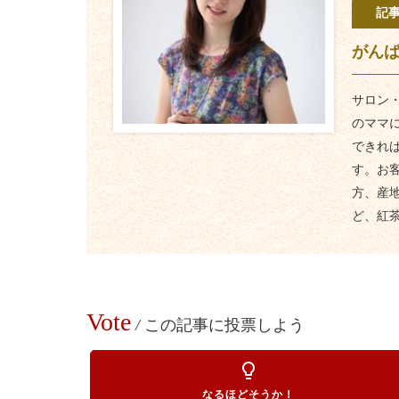
記
がん
サロン
のママ
できれ
す。お
方、産
ど、紅
Vote
/
この記事に投票しよう
lightbulb_outline
なるほどそうか！