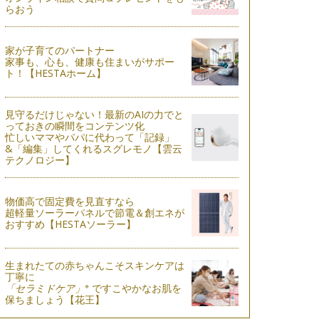
らおう
家が子育てのパートナー
家事も、心も、健康も住まいがサポー
ト！【HESTAホーム】
見守るだけじゃない！最新のAIの力でと
っておきの瞬間をコンテンツ化
忙しいママやパパに代わって「記録」
&「編集」してくれるスグレモノ【雲云
テクノロジー】
物価高で固定費を見直すなら
超軽量ソーラーパネルで節電＆創エネが
おすすめ【HESTAソーラー】
生まれたての赤ちゃんこそスキンケアは
丁寧に
※
「セラミドケア」
ですこやかなお肌を
保ちましょう【花王】