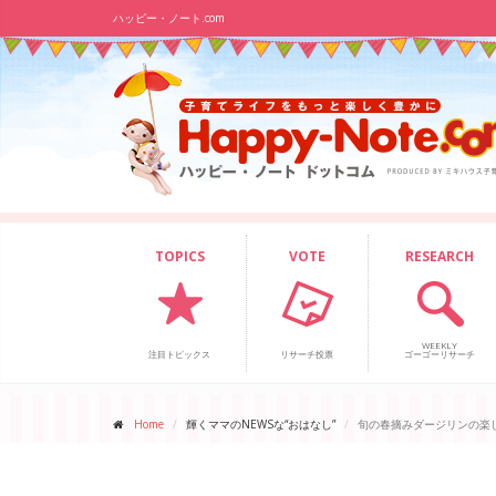
ハッピー・ノート.com
TOPICS
VOTE
RESEARCH
WEEKLY
注目トピックス
リサーチ投票
ゴーゴーリサーチ
Home
輝くママのNEWSな“おはなし”
旬の春摘みダージリンの楽