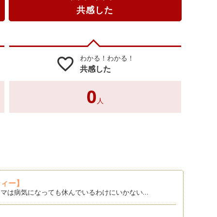
共感した
わかる！わかる！
favorite_border
共感した
0
人
ティー】
マは病気になっても休んでいるわけにいかない…