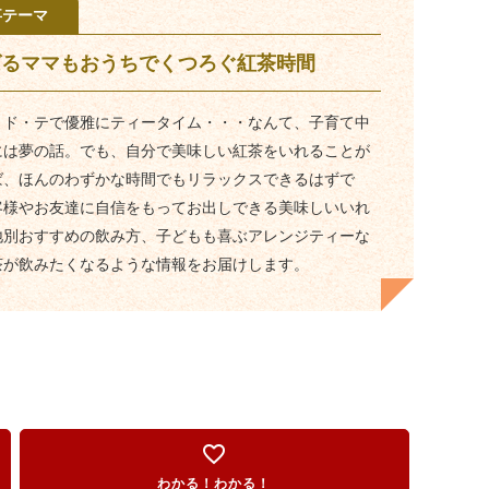
事テーマ
ばるママもおうちでくつろぐ紅茶時間
・ド・テで優雅にティータイム・・・なんて、子育て中
には夢の話。でも、自分で美味しい紅茶をいれることが
ば、ほんのわずかな時間でもリラックスできるはずで
客様やお友達に自信をもってお出しできる美味しいいれ
地別おすすめの飲み方、子どもも喜ぶアレンジティーな
茶が飲みたくなるような情報をお届けします。
favorite_border
わかる！わかる！