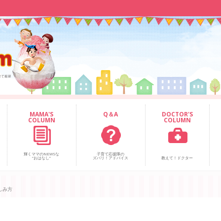
MAMA'S
Q＆A
DOCTOR'S
COLUMN
COLUMN
輝くママのNEWSな
子育て応援隊の
“おはなし”
ズバリ！アドバイス
教えて！ドクター
しみ方