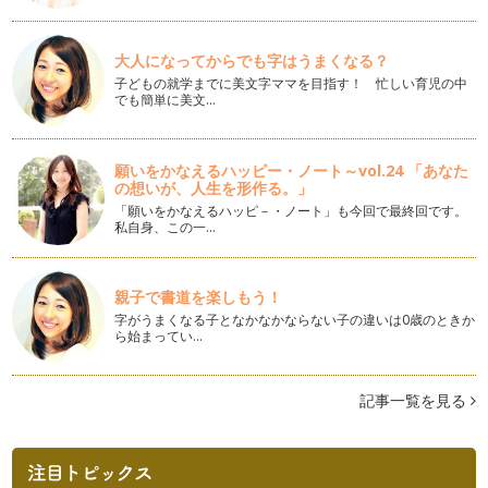
旬の春摘みダージリンの楽しみ方
知っている紅茶の産地を挙げて頂くと、最初の方に出てくる人
大人になってからでも字はうまくなる？
気の「ダージリン」。おいしい紅茶が…
子どもの就学までに美文字ママを目指す！ 忙しい育児の中
でも簡単に美文…
紅茶の保管方法と賞味期限について
紅茶教室をしていますと紅茶についての様々な質問を頂きま
す。今回は特に多かった紅茶の賞味期限…
願いをかなえるハッピー・ノート～vol.24 「あなた
の想いが、人生を形作る。」
桜咲く「SAKURAミルクティー」の作り方
桜のシーズンはワクワクすることが沢山ですね。うちの娘もい
「願いをかなえるハッピ－・ノート」も今回で最終回です。
私自身、この一…
よいよ入園です。そんな新しい季節を…
和菓子によく合う紅茶-ヌワラエリア-
新しい年になり、和風の伝統行事が続きますね。ひな祭りを過
親子で書道を楽しもう！
ぎれば、春はもうすぐそこです。今回…
字がうまくなる子となかなかならない子の違いは0歳のときか
ら始まってい…
子連れでアフタヌーンティーを楽しむ方法
気分転換に子連れで外出や旅行をしたものの、スケジュール通
りにショッピングや観光ができず、ク…
記事一覧を見る
自宅で味わうロイヤルミルクティー
ロイヤルミルクティーはたっぷりの牛乳を加えた人気のティー
メニューです。「ロイヤル」という名…