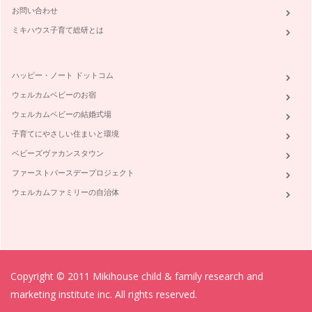
お問い合わせ
寒い日に飲むミルクティーは心も体も温まります。 イギリス
ではTea with mi…
ミキハウス子育て総研とは
忙しいママもティーバッグでおいしい紅茶をいれるコツ（2）
「ついつい手軽なティーバッグばかり使ってしまう・・・」
ハッピー・ノート ドットコム
と、話すママがいますが、紅茶の国イギ…
ウェルカムベビーのお宿
忙しいママもティーバッグでおいしい紅茶をいれるコツ（1）
ウェルカムベビーの結婚式場
忙しくても紅茶が飲みたい時には、やはりティーバッグの方が
便利です。カップにポンと入れるだけ…
子育てにやさしい住まいと環境
ベビーズヴァカンスタウン
おうちで簡単アフタヌーンティーパーティー
ホテルやティールームで行われる優雅なアフタヌーンティー。
ファーストバースデープロジェクト
行ってはみたいのだけど、…
ウェルカムファミリーの自治体
人に話したくなるアフタヌーンティーの意外な真実
紅茶に優雅なイメージがあるのは、アフタヌーンティーという
イギリス特有の文化があるからかもし…
かしこいママの紅茶選び
Copyright © 2011 Mikihouse child & family research and
ティールームのメニューやティーショップなどで色々な種類の
紅茶を目にしたことがあると思います…
marketing institute inc. All rights reserved.