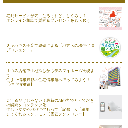
女王陛下のお気に入り紅茶の「キーマン」
「祁門（キーマン/キーモン）」は中国は上海西部の安徽省に
宅配サービスが気になるけれど、しくみは？
あり、紅茶の発祥地と言われています…
オンライン相談で質問＆プレゼントをもらおう
オレンジペコという名の紅茶がオレンジの味がしない理由
紅茶好きの方に「オレンジペコという紅茶をを飲んだのです
が、名前にオレンジが付いているのに、…
ミキハウス子育て総研による『地方への移住促進
プロジェクト』
ミルクティーで楽しみたい紅茶「ウバ」
暑い季節には、私たちはのど越し爽やかなアイスティーを存分
に楽しむことができますが、紅茶の季…
１つの店舗で土地探しから夢のマイホーム実現ま
で
輝く色のアイスティーが作れる－キャンディー
住まい情報満載の住宅情報館へ行ってみよう！
今月はアイスティー向きの茶葉選びに迷ったらぜひおすすめし
【住宅情報館】
たい、スリランカの「キャンディ」に…
作り置きできて便利な「水出しアイスティー」
見守るだけじゃない！最新のAIの力でとっておき
暑い季節がやって来ます。喉が渇いた時、すぐに飲める紅茶が
の瞬間をコンテンツ化
あると便利ですよね。また、お客様の…
忙しいママやパパに代わって「記録」&「編集」
してくれるスグレモノ【雲云テクノロジー】
雨の日の憂鬱な気分を晴らしてくれる紅茶ージャワー
外出の予定が急にキャンセル。そんな時は自宅でおいしい紅茶