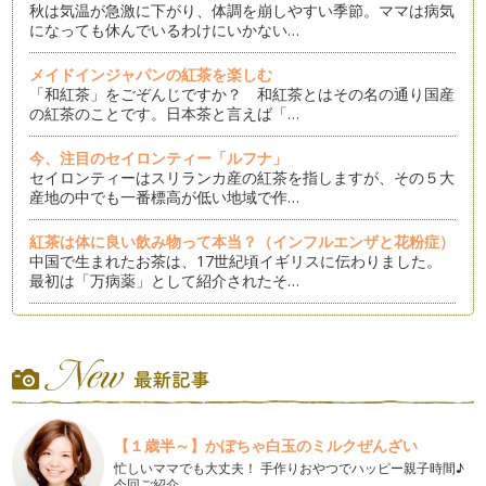
秋は気温が急激に下がり、体調を崩しやすい季節。ママは病気
になっても休んでいるわけにいかない…
メイドインジャパンの紅茶を楽しむ
「和紅茶」をごぞんじですか？ 和紅茶とはその名の通り国産
の紅茶のことです。日本茶と言えば「…
今、注目のセイロンティー「ルフナ」
セイロンティーはスリランカ産の紅茶を指しますが、その５大
産地の中でも一番標高が低い地域で作…
紅茶は体に良い飲み物って本当？（インフルエンザと花粉症）
中国で生まれたお茶は、17世紀頃イギリスに伝わりました。
最初は「万病薬」として紹介されたそ…
紅茶にはやっぱりイギリス菓子①
みなさんに沢山の紅茶時間を楽しんでもらえるようにこのコラ
ムを書いていますが、今月はおすすめ…
メイソンジャーは「アイスティー」でも大活躍です
カフェからブームになった「メイソンジャー」。ジャーサラダ
【１歳半～】かぼちゃ白玉のミルクぜんざい
を作ったりと家庭で活用しているママ…
忙しいママでも大丈夫！ 手作りおやつでハッピー親子時間♪
今回ご紹介…