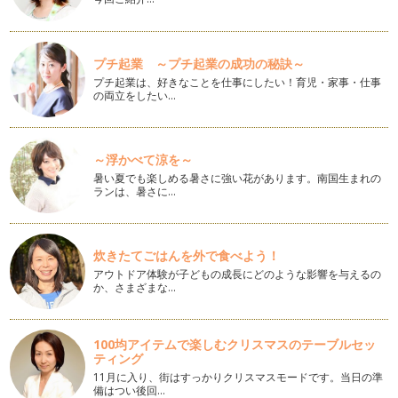
アールグレイの紅茶が「もっと」好きになる話
香り付けした紅茶を「フレーバー（ド）ティー」と呼びます
が、その中でも「アールグレイ」はとて…
プチ起業 ～プチ起業の成功の秘訣～
チョコレートと楽しむ紅茶「ケニア」
プチ起業は、好きなことを仕事にしたい！育児・家事・仕事
お正月が過ぎると、本格的なチョコレートの季節です。全国で
の両立をしたい…
展開されるチョコレートのイベント「…
クリスマス＆ウィンターシーズンにおすすめのアレンジティー
輝くママとして紅茶の記事を連載して３年目、ついに輝くママ
～浮かべて涼を～
のゴールドになりました。 …
暑い夏でも楽しめる暑さに強い花があります。南国生まれの
ランは、暑さに…
子連れ旅行で紅茶時間（香港編）
長い夏休みの間、ご家族で旅行をされた方も多いのではないで
しょうか？ 子連れの旅行は、お子さ…
炊きたてごはんを外で食べよう！
アウトドア体験が子どもの成長にどのような影響を与えるの
ティータイムを上手に取り入れて、もっと輝くママに・・・
か、さまざまな…
育児中にティールームなどでゆっくりお茶するのは難しいかも
しれません。でも、そんな時間が全く…
100均アイテムで楽しむクリスマスのテーブルセッ
紫外線からお肌を守る「シトラスたっぷりのアレンジティー」
ティング
春夏は紫外線量が多い季節ですが、公園やお買い物、園の送り
11月に入り、街はすっかりクリスマスモードです。当日の準
迎えなど、日常の外出は避けられませ…
備はつい後回…