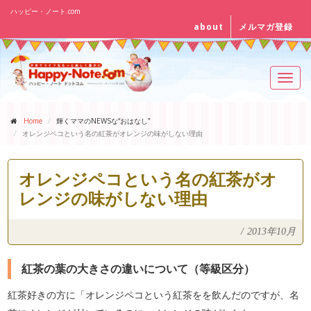
ハッピー・ノート.com
about
メルマガ登録
Toggl
navig
Home
輝くママのNEWSな“おはなし”
オレンジペコという名の紅茶がオレンジの味がしない理由
オレンジペコという名の紅茶がオ
レンジの味がしない理由
/
2013年10月
紅茶の葉の大きさの違いについて（等級区分）
紅茶好きの方に「オレンジペコという紅茶をを飲んだのですが、名