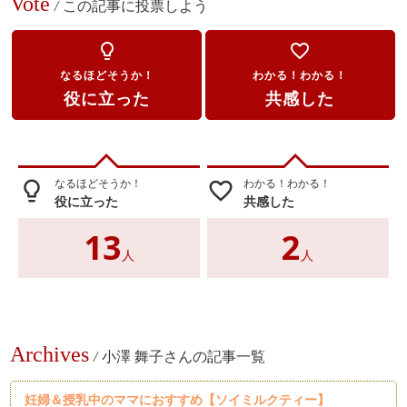
Vote
/
この記事に投票しよう
lightbulb_outline
favorite_border
なるほどそうか！
わかる！わかる！
役に立った
共感した
なるほどそうか！
わかる！わかる！
lightbulb_outline
favorite_border
役に立った
共感した
13
2
人
人
Archives
/
小澤 舞子さんの記事一覧
妊婦＆授乳中のママにおすすめ【ソイミルクティー】