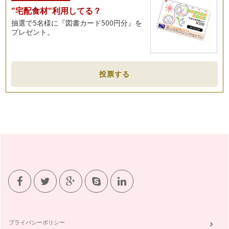
紅茶を選ぶ時、「セイロンティー」という言葉を耳にしたこと
"宅配食材"利用してる？
はないでしょうか？ セイロンティー…
抽選で5名様に『図書カード500円分』を
紅茶をおいしく飲むためのカップの選び方
プレゼント。
紅茶を飲むためにはカップが必要ですね。 大きめな陶器製の
マグカップで毎日気軽に飲ん…
優雅な香りの紅茶ーダージリンー
投票する
紅茶と聞くと一番に「ダージリン」を思い浮かべる方が多いよ
うです。インド北東部のヒマラヤ山麓…
シノワズリーなティータイム
紅茶と言えばヨーロッパのイメージが強いかもしれませんが、
主な生産国はアジアに多いと、以前お…
１２月におすすめの「クリスマスティー」
クリスマス前のこの時期、ティーショップにはクリスマスに飲
むための特別なフレーバード・ティー…
クリスマスシーズンに楽しむアレンジティー
今月は子どもたちも待ちきれない楽しいクリスマスです。家で
もツリーを飾ったり、パーティーのメ…
プライバシーポリシー
寒い日はあたたかいミルクティーのお話