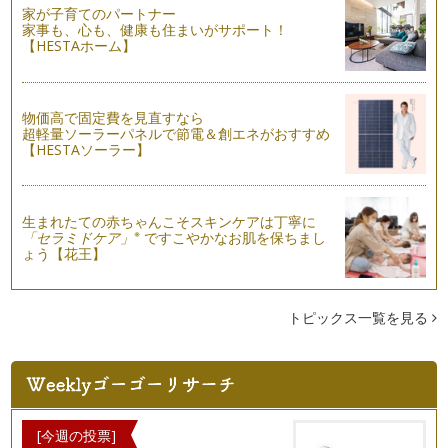
をいれる絶好のチャンスかもしれませ…
家が子育てのパートナー
家事も、心も、健康も住まいがサポート！
【HESTAホーム】
季節のフルーツを使ったおもてなしアレンジティー
紅茶にはティーフードが付き物です。スイーツが主役なら、シ
ンプルなストレートティーやミルクテ…
物価高で固定費を見直すなら
個性豊かなインドの紅茶の選び方
超軽量ソーラーパネルで節電＆創エネがおすすめ
インドは紅茶の生産量と国内消費が世界第1位の紅茶大国で
【HESTAソーラー】
す。 長い間、中国産の紅茶が…
華やかな香りのフランスの紅茶を楽しみましょう
パリの中心地では、紅茶専門店やサロン・ド・テ、そしてパテ
生まれたての赤ちゃんこそスキンケアは丁寧に
※
「セラミドケア」
ですこやかなお肌を保ちまし
ィスリーなどで紅茶を購入したり、飲…
ょう【花王】
すっきりとした飲み心地の紅茶ーディンブラー
色や味は馴染みがあるのに、意外と知られていない「ディンブ
ラ」についてご紹介します。ディンブ…
トピックス一覧を見る
紅茶をおいしくするポットとアイテム選び
紅茶をいれるために、ティーポットはとても大切なアイテムで
す。もし無ければ、フタ付の容器、つ…
セイロン紅茶の魅力
[今週の投票]