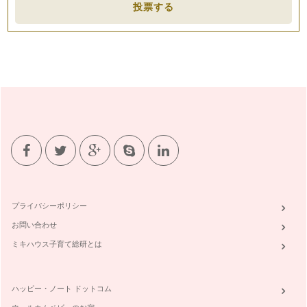
投票する
コーヒーの実は、「コーヒーノキ」から採れます。 名前がび
っくりしませんか？ そのま…
癒しのデザート。おいしいカフェインレスコーヒーアレンジレ
シピ
コーヒーは、ストレートで飲むのもおいしいですが、生クリー
ムや牛乳ともとても相性が良いもので…
器具ごとによる、コーヒーの味の違い
おいしいコーヒー・自分の好きな味のコーヒーを飲むために
は、色々な準備や気を付けることがあり…
話題のコーヒーがもっている効能ご紹介！
ポリフェノールと聞くと、「赤ワイン」が浮かぶかと思います
が、抗酸化作用のある身体にとても素…
プライバシーポリシー
何歳からカフェインを取って良いの？
お問い合わせ
1回目の記事で、私の子どもたちがコーヒーゼリーを食べた時
どうなったかを書きました。 …
ミキハウス子育て総研とは
カフェインとカフェインレスのメリット・デメリット
カフェイン＝悪！なんてことはありません。良い所もいっぱい
ハッピー・ノート ドットコム
あります。 メリット …