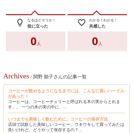
なるほどそうか！
わかる！わかる！
lightbulb_outline
favorite_border
役に立った
共感した
0
0
人
人
Archives
/
関野 順子さんの記事一覧
コーヒーが飲めるようになるまでには、こんなに高いハードル
があった！
コーヒーは、コーヒーチェリーと呼ばれる木の実からとれま
す」。 一つの木の実の中に、…
いつまでも美味しく飲むために。コーヒーの保存方法
店頭で試飲した美味しいコーヒー。ウキウキして買ってみたは
良いけれど、どうやって保存するの？…