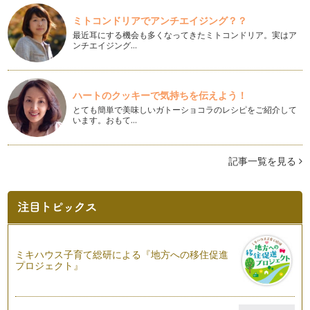
いう「その年その国でもっともおい…
ミトコンドリアでアンチエイジング？？
最近耳にする機会も多くなってきたミトコンドリア。実はア
コーヒーの値段の違いの話
ンチエイジング…
お野菜と同じように、コーヒーにも”等級”というものがありま
す。 …
妊娠中のカフェイン摂取で起こる事
ハートのクッキーで気持ちを伝えよう！
妊娠すると、カフェインは取るのをやめる！ 私は、何故かそ
とても簡単で美味しいガトーショコラのレシピをご紹介して
れだけは、妊娠する前から知っていた…
います。おもて…
カフェインの体内道筋を知っておきましょう
コーヒー、紅茶、コーラなどに含まれるカフェイン。 妊娠中
記事一覧を見る
や授乳中は良くないと言われ…
カフェインと睡眠の関係性のはなし
お客様から、「寝るのには、カフェインレスが良いですよね」
と良く言われます。 それは…
さまざまな飲み物に入っているカフェイン
ミキハウス子育て総研による『地方への移住促進
コーヒー以外で入っている物として、すぐにあげられるのが
プロジェクト』
「お茶」。 お茶については、…
カフェインレスコーヒーの始まり