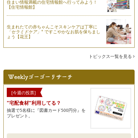
住まい情報満載の住宅情報館へ行ってみよう！
コーヒー豆の生産地域、ご紹介！
【住宅情報館】
コーヒーの生産・輸出がされているのは、全世界の60数か
国。 おいしいコーヒーの栽培…
生まれたての赤ちゃんこそスキンケアは丁寧に
カフェインレスコーヒーのパートナー「クリーム」をどう選
※
「セラミドケア」
ですこやかなお肌を保ちまし
ぶ？
ょう【花王】
コーヒークリームといえば、「液状」「粉末状」の2種類があ
ります。 液状のものでミル…
トピックス一覧を見る
カフェインレスコーヒーには、こんな素敵な効果がある
日本で取り扱っているカフェインレスコーヒーは、薬（厚生労
働省では、溶媒抽出＝食品添加物とい…
温度が大事！温度によるコーヒーの味の違い
温かい飲み物。冷たい飲み物。どれも温度によっておいしく感
[今週の投票]
じたり、不快に感じたりします。 …
"宅配食材"利用してる？
こんなに違うの！？お水によるコーヒーの味の違い
抽選で5名様に『図書カード500円分』を
一言でお水といっても、軟水・硬水・水道水・ミネラルウォー
プレゼント。
ターなど、色々な種類があります。 …
コーヒーの栽培・生産からおいしいカフェインレスコーヒーが
出来るまで。