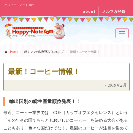
ハッピー・ノート.com
about
メルマガ登録
Toggl
navig
Home
輝くママのNEWSな“おはなし”
最新！コーヒー情報！
最新！コーヒー情報！
/
2019年2月
輸出国別の総生産量順位発表！！
最近、コーヒー業界では、COE（カップオブエクセレンス）という
「その年その国でもっともおいしいコーヒー」を決める大会がある
こともあり、色々な国だけでなく、農園のコーヒーが注目を集めて