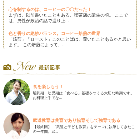
心を制するのは、コーヒーの〇〇だった！
まずは、以前書いたこともある、喫茶店の誕生の頃。 ここで
は、男性が政治の話で盛り上…
色と香りの絶妙バランス。コーヒー焙煎の世界
「焙煎」「ロースト」このことばは、聞いたことあるかと思い
ます。 この焙煎によって、…
カフェインを抜いたらどうなる？カフェインレスコーヒーのカ
フェインその後
コーヒーからカフェインを抜いた後のコーヒー。 つまりカフ
ェインレスコーヒーは、皆さ…
食を楽しもう！
カフェインレスが飲めるお店ってどこ？
私が妊娠中、一番困ったのが、「喫茶店にカフェインレスコー
離乳期・幼児期は「食べる」基礎をつくる大切な時期です。
お料理上手でな…
ヒーがない！」ということでした。 …
知ってます？インスタントコーヒーとリキッドコーヒーが出来
るまで
武道教育は共育であり協育そして強育である
夏は、冷たいコーヒーをすぐ飲みたい！！ 冷蔵庫に入ってい
【最終回】 『武道と子ども教育』をテーマに執筆してきたこ
て、注ぐだけで良いなんて最高！ …
の一年間。武…