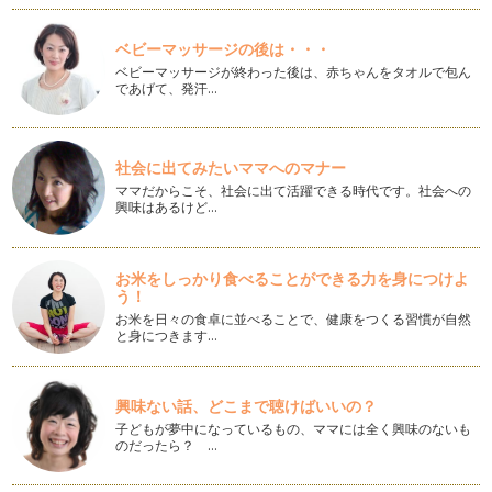
どっちのイメージ？ ヨーロッパ、ロンドンと言えば、紅茶VS
コーヒー
ヨーロッパ、ロンドンというと、あなたはどちらをイメージし
ベビーマッサージの後は・・・
ますか？ たいていの人は、…
ベビーマッサージが終わった後は、赤ちゃんをタオルで包ん
であげて、発汗…
コーヒーは、最高のコミュニケーションツール！世界の文豪も
愛していた！？
今では、いたるところにあるカフェ、喫茶店。 最初に出来た
のは、1554年、イスタン…
社会に出てみたいママへのマナー
ママだからこそ、社会に出て活躍できる時代です。社会への
興味はあるけど…
最近、流行りのスペシャルティコーヒーとはどんなコーヒー？
最近、コンビニでも見るようになった、「スペシャルティコー
ヒー」 「スペシャル」と聞…
お米をしっかり食べることができる力を身につけよ
う！
カフェ・ラテとカフェ・オ・レとカプチーノの違いはここ！
どれも牛乳を使ったコーヒーではあるけれど、カフェ・ラテと
お米を日々の食卓に並べることで、健康をつくる習慣が自然
カフェ・オ・レとカプチーノの違いっ…
と身につきます…
カフェイン発見はここから！
カフェインというのは、いつ見つかったのか！？ コーヒーの
興味ない話、どこまで聴けばいいの？
発見にはカフェインが重要な…
子どもが夢中になっているもの、ママには全く興味のないも
のだったら？ …
最新！コーヒー情報！
最近、コーヒー業界では、COE（カップオブエクセレンス）と