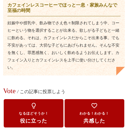
カフェインレスコーヒーでほっと一息・家族みんなで
至福の時間
妊娠中や授乳中、飲み物でさえ色々制限されてしまう中、コー
ヒーという物を選択することが出来る。欲しがる子どもと一緒
に飲める。それは、カフェインレスだからこそ出来る事。でも
不安があっては、大切な子どもにあげられません。そんな不安
を無くし、罪悪感無く、おいしく飲めるようお伝えします。カ
フェイン入りとカフェインレスを上手に使い分けしてくださ
い。
Vote
/
この記事に投票しよう
lightbulb_outline
favorite_border
なるほどそうか！
わかる！わかる！
役に立った
共感した