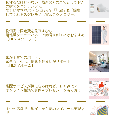
見守るだけじゃない！最新のAIの力でとっておき
カフェインを抜く方法や、デカフェを作る方法は今まで書いて
の瞬間をコンテンツ化
来ましたが、そもそもカフェインレス…
忙しいママやパパに代わって「記録」&「編集」
してくれるスグレモノ【雲云テクノロジー】
最新のカフェインレスコーヒー情報
毎年、年に１回、アジア最大のスペシャルティコーヒーイベン
トが開催されるのですが、今年は、2…
物価高で固定費を見直すなら
超軽量ソーラーパネルで節電＆創エネがおすすめ
●月●日は、コーヒーの日！
【HESTAソーラー】
1983年（昭和58年）、全日本コーヒー協会は、10月1日をコ
ーヒーの日と定めました。 …
ドリップコーヒーとインスタントコーヒー、効果の違い
家が子育てのパートナー
カップにサラサラ～、お湯をじょぼじょぼ～っと入れる超お手
家事も、心も、健康も住まいがサポート！
【HESTAホーム】
軽インスタントコーヒー。 …
カフェインレスのアイスコーヒーでアレンジ！からだに良いレ
シピご紹介！
ここ数年で、カフェインレスコーヒーの種類は急に増えてきま
宅配サービスが気になるけれど、しくみは？
オンライン相談で質問＆プレゼントをもらおう
した。 とはいえ、アイスコ…
暑い夏！おいしいアイスコーヒーをどう作る？
暑い夏に飲みたくなる、おいしいアイスコーヒー。 抽出方法
１つの店舗で土地探しから夢のマイホーム実現ま
で、同じお豆でも、まったく…
で