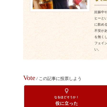
妊娠中
ヒーと
に飲め
不安が
を無く
フェイ
い。
Vote
/
この記事に投票しよう
lightbulb_outline
なるほどそうか！
役に立った