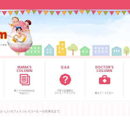
MAMA'S
Q＆A
DOCTOR'S
COLUMN
COLUMN
輝くママのNEWSな
子育て応援隊の
“おはなし”
ズバリ！アドバイス
教えて！ドクター
おいしいカフェインレスコーヒーが出来るまで。