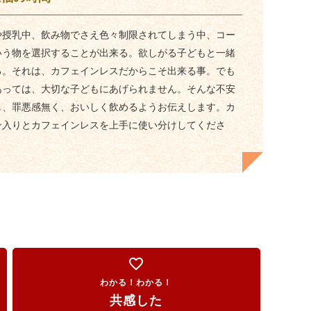
や授乳中、飲み物でさえ色々制限されてしまう中、コー
いう物を選択することが出来る。欲しがる子どもと一緒
る。それは、カフェインレスだからこそ出来る事。でも
あっては、大切な子どもにあげられません。そんな不安
し、罪悪感無く、おいしく飲めるようお伝えします。カ
ン入りとカフェインレスを上手に使い分けしてくださ
favorite_border
わかる！わかる！
共感した