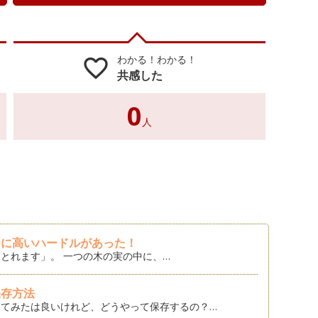
わかる！わかる！
favorite_border
共感した
0
人
なに高いハードルがあった！
とれます」。 一つの木の実の中に、…
保存方法
てみたは良いけれど、どうやって保存するの？…