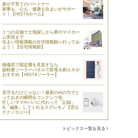
家が子育てのパートナー
家事も、心も、健康も住まいがサポー
ト！【HESTAホーム】
１つの店舗で土地探しから夢のマイホー
ム実現まで
住まい情報満載の住宅情報館へ行ってみ
よう！【住宅情報館】
物価高で固定費を見直すなら
超軽量ソーラーパネルで節電＆創エネが
おすすめ【HESTAソーラー】
見守るだけじゃない！最新のAIの力でと
っておきの瞬間をコンテンツ化
忙しいママやパパに代わって「記録」
&「編集」してくれるスグレモノ【雲云
テクノロジー】
トピックス一覧を見る