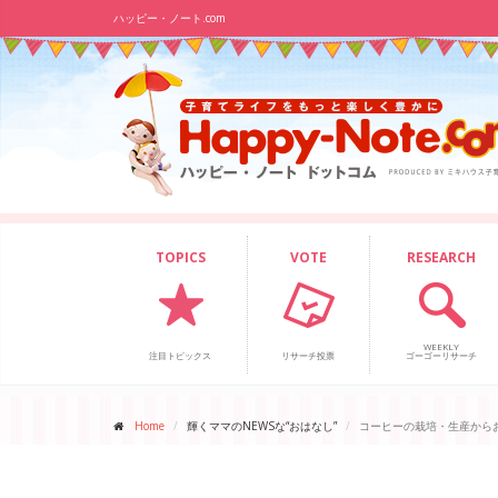
ハッピー・ノート.com
TOPICS
VOTE
RESEARCH
WEEKLY
注目トピックス
リサーチ投票
ゴーゴーリサーチ
Home
輝くママのNEWSな“おはなし”
コーヒーの栽培・生産から