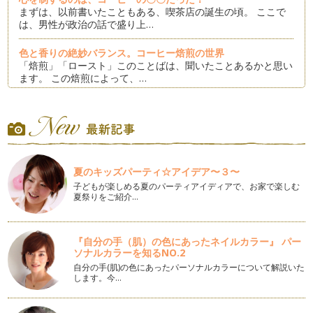
まずは、以前書いたこともある、喫茶店の誕生の頃。 ここで
は、男性が政治の話で盛り上…
色と香りの絶妙バランス。コーヒー焙煎の世界
「焙煎」「ロースト」このことばは、聞いたことあるかと思い
ます。 この焙煎によって、…
カフェインを抜いたらどうなる？カフェインレスコーヒーのカ
フェインその後
コーヒーからカフェインを抜いた後のコーヒー。 つまりカフ
ェインレスコーヒーは、皆さ…
夏のキッズパーティ☆アイデア〜３〜
カフェインレスが飲めるお店ってどこ？
私が妊娠中、一番困ったのが、「喫茶店にカフェインレスコー
子どもが楽しめる夏のパーティアイディアで、お家で楽しむ
夏祭りをご紹介…
ヒーがない！」ということでした。 …
知ってます？インスタントコーヒーとリキッドコーヒーが出来
るまで
『自分の手（肌）の色にあったネイルカラー』 パー
夏は、冷たいコーヒーをすぐ飲みたい！！ 冷蔵庫に入ってい
ソナルカラーを知るNO.2
て、注ぐだけで良いなんて最高！ …
自分の手(肌)の色にあったパーソナルカラーについて解説いた
します。今…
どっちのイメージ？ ヨーロッパ、ロンドンと言えば、紅茶VS
コーヒー