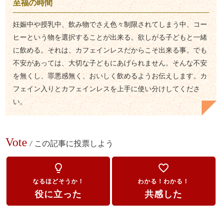
至福の時間
妊娠中や授乳中、飲み物でさえ色々制限されてしまう中、コー
ヒーという物を選択することが出来る。欲しがる子どもと一緒
に飲める。それは、カフェインレスだからこそ出来る事。でも
不安があっては、大切な子どもにあげられません。そんな不安
を無くし、罪悪感無く、おいしく飲めるようお伝えします。カ
フェイン入りとカフェインレスを上手に使い分けしてくださ
い。
Vote
/
この記事に投票しよう
lightbulb_outline
favorite_border
なるほどそうか！
わかる！わかる！
役に立った
共感した