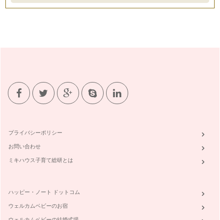
癒しのデザート。おいしいカフェインレスコーヒーアレンジレ
シピ
コーヒーは、ストレートで飲むのもおいしいですが、生クリー
ムや牛乳ともとても相性が良いもので…
器具ごとによる、コーヒーの味の違い
おいしいコーヒー・自分の好きな味のコーヒーを飲むために
は、色々な準備や気を付けることがあり…
話題のコーヒーがもっている効能ご紹介！
ポリフェノールと聞くと、「赤ワイン」が浮かぶかと思います
が、抗酸化作用のある身体にとても素…
プライバシーポリシー
何歳からカフェインを取って良いの？
お問い合わせ
1回目の記事で、私の子どもたちがコーヒーゼリーを食べた時
どうなったかを書きました。 …
ミキハウス子育て総研とは
カフェインとカフェインレスのメリット・デメリット
カフェイン＝悪！なんてことはありません。良い所もいっぱい
ハッピー・ノート ドットコム
あります。 メリット …
ウェルカムベビーのお宿
カフェインレスって安心？カフェインレスコーヒーが出来るま
ウェルカムベビーの結婚式場