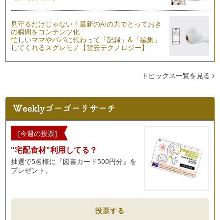
コーヒーの生産・輸出がされているのは、全世界の60数か
国。 おいしいコーヒーの栽培…
見守るだけじゃない！最新のAIの力でとっておき
の瞬間をコンテンツ化
カフェインレスコーヒーのパートナー「クリーム」をどう選
忙しいママやパパに代わって「記録」&「編集」
ぶ？
してくれるスグレモノ【雲云テクノロジー】
コーヒークリームといえば、「液状」「粉末状」の2種類があ
ります。 液状のものでミル…
トピックス一覧を見る
カフェインレスコーヒーには、こんな素敵な効果がある
日本で取り扱っているカフェインレスコーヒーは、薬（厚生労
働省では、溶媒抽出＝食品添加物とい…
温度が大事！温度によるコーヒーの味の違い
温かい飲み物。冷たい飲み物。どれも温度によっておいしく感
[今週の投票]
じたり、不快に感じたりします。 …
"宅配食材"利用してる？
こんなに違うの！？お水によるコーヒーの味の違い
抽選で5名様に『図書カード500円分』を
一言でお水といっても、軟水・硬水・水道水・ミネラルウォー
プレゼント。
ターなど、色々な種類があります。 …
コーヒーの栽培・生産からおいしいカフェインレスコーヒーが
出来るまで。
投票する
コーヒーの実は、「コーヒーノキ」から採れます。 名前がび
っくりしませんか？ そのま…