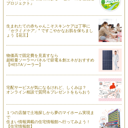
プロジェクト』
最新のカフェインレスコーヒー情報
毎年、年に１回、アジア最大のスペシャルティコーヒーイベン
トが開催されるのですが、今年は、2…
生まれたての赤ちゃんこそスキンケアは丁寧に
※
「セラミドケア」
ですこやかなお肌を保ちまし
●月●日は、コーヒーの日！
ょう【花王】
1983年（昭和58年）、全日本コーヒー協会は、10月1日をコ
ーヒーの日と定めました。 …
ドリップコーヒーとインスタントコーヒー、効果の違い
物価高で固定費を見直すなら
カップにサラサラ～、お湯をじょぼじょぼ～っと入れる超お手
超軽量ソーラーパネルで節電＆創エネがおすすめ
【HESTAソーラー】
軽インスタントコーヒー。 …
カフェインレスのアイスコーヒーでアレンジ！からだに良いレ
シピご紹介！
ここ数年で、カフェインレスコーヒーの種類は急に増えてきま
宅配サービスが気になるけれど、しくみは？
した。 とはいえ、アイスコ…
オンライン相談で質問＆プレゼントをもらおう
暑い夏！おいしいアイスコーヒーをどう作る？
暑い夏に飲みたくなる、おいしいアイスコーヒー。 抽出方法
１つの店舗で土地探しから夢のマイホーム実現ま
で、同じお豆でも、まったく…
で
住まい情報満載の住宅情報館へ行ってみよう！
コーヒー豆の生産地域、ご紹介！
【住宅情報館】