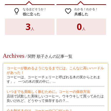
なるほどそうか！
わかる！わかる！
lightbulb_outline
favorite_border
役に立った
共感した
3
0
人
人
Archives
/
関野 順子さんの記事一覧
コーヒーが飲めるようになるまでには、こんなに高いハードル
があった！
コーヒーは、コーヒーチェリーと呼ばれる木の実からとれま
す」。 一つの木の実の中に、…
いつまでも美味しく飲むために。コーヒーの保存方法
店頭で試飲した美味しいコーヒー。ウキウキして買ってみたは
良いけれど、どうやって保存するの？…
心を制するのは、コーヒーの〇〇だった！