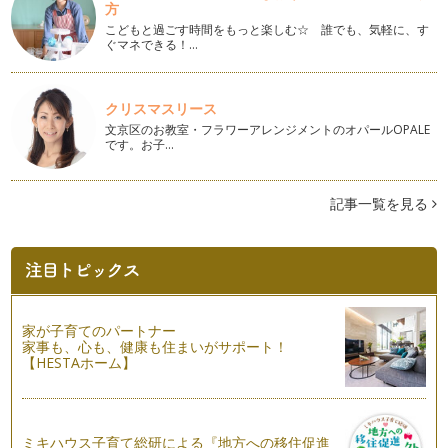
方
コーヒーの値段の違いの話
こどもと過ごす時間をもっと楽しむ☆ 誰でも、気軽に、す
お野菜と同じように、コーヒーにも”等級”というものがありま
ぐマネできる！…
す。 …
妊娠中のカフェイン摂取で起こる事
クリスマスリース
妊娠すると、カフェインは取るのをやめる！ 私は、何故かそ
文京区のお教室・フラワーアレンジメントのオパールOPALE
れだけは、妊娠する前から知っていた…
です。お子…
カフェインの体内道筋を知っておきましょう
コーヒー、紅茶、コーラなどに含まれるカフェイン。 妊娠中
記事一覧を見る
や授乳中は良くないと言われ…
カフェインと睡眠の関係性のはなし
お客様から、「寝るのには、カフェインレスが良いですよね」
と良く言われます。 それは…
さまざまな飲み物に入っているカフェイン
家が子育てのパートナー
家事も、心も、健康も住まいがサポート！
コーヒー以外で入っている物として、すぐにあげられるのが
【HESTAホーム】
「お茶」。 お茶については、…
カフェインレスコーヒーの始まり
カフェインを抜く方法や、デカフェを作る方法は今まで書いて
ミキハウス子育て総研による『地方への移住促進
来ましたが、そもそもカフェインレス…