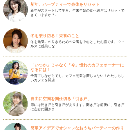
ヨーロッパ、ロンドンというと、あなたはどちらをイメージし
新年、ハーブティーで身体をリセット
ますか？ たいていの人は、…
新年がスタートして半月、年末年始の食べ過ぎはリセットで
きていますか？…
コーヒーは、最高のコミュニケーションツール！世界の文豪も
愛していた！？
今では、いたるところにあるカフェ、喫茶店。 最初に出来た
のは、1554年、イスタン…
冬を乗り切る！栄養のこと
冬を元気にのりきるための栄養を中心としたお話です。ウィ
ルスに感染しな…
最近、流行りのスペシャルティコーヒーとはどんなコーヒー？
最近、コンビニでも見るようになった、「スペシャルティコー
ヒー」 「スペシャル」と聞…
「いつか」じゃなく「今」憧れのカフェオーナーに
カフェ・ラテとカフェ・オ・レとカプチーノの違いはここ！
なるには！
どれも牛乳を使ったコーヒーではあるけれど、カフェ・ラテと
子育てしながらでも、カフェ開業は夢じゃない！わたしらし
カフェ・オ・レとカプチーノの違いっ…
いカフェを開店…
カフェイン発見はここから！
カフェインというのは、いつ見つかったのか！？ コーヒーの
自由に空間を間仕切る「引き戸」
発見にはカフェインが重要な…
扉には開き戸と引き戸があります。開き戸は前後に、引き戸
は左右に開きま…
最新！コーヒー情報！
最近、コーヒー業界では、COE（カップオブエクセレンス）と
いう「その年その国でもっともおい…
簡単アイデアでオシャレなおうちパーティーの作り